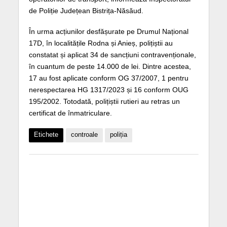
de Poliție Județean Bistrița-Năsăud.
În urma acțiunilor desfășurate pe Drumul Național
17D, în localitățile Rodna și Anieș, polițiștii au
constatat și aplicat 34 de sancțiuni contravenționale,
în cuantum de peste 14.000 de lei. Dintre acestea,
17 au fost aplicate conform OG 37/2007, 1 pentru
nerespectarea HG 1317/2023 și 16 conform OUG
195/2002. Totodată, polițiștii rutieri au retras un
certificat de înmatriculare.
Etichete
controale
poliția