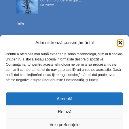
consumului de energie...
600 views
Info
Despre noi
Administrează consimțământul
Publicitate
Pentru a oferi cea mai bună experiență, folosim tehnologii, cum ar fi cookie-
Contact
uri, pentru a stoca și/sau accesa informațiile despre dispozitive.
Consimțământul pentru aceste tehnologii ne permite să procesăm date,
Politica de confidențialitate
cum ar fi comportamentul de navigare sau ID-uri unice pe acest site. Dacă
nu îți dai consimțământul sau îți retragi consimțământul dat poate avea
Politică cookie-uri (UE)
afecte negative asupra unor anumite funcționalități și funcții.
Acceptă
Refuză
Vezi preferințele