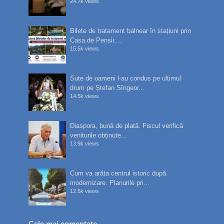
24.7k views
Bilete de tratament balnear în stațiuni prin
Casa de Pensii:...
15.5k views
Sute de oameni l-au condus pe ultimul
drum pe Ștefan Sîngeor...
14.5k views
Diaspora, bună de plată. Fiscul verifică
veniturile obținute...
13.9k views
Cum va arăta centrul istoric după
modernizare. Planurile pri...
12.5k views
Cele mai comentate