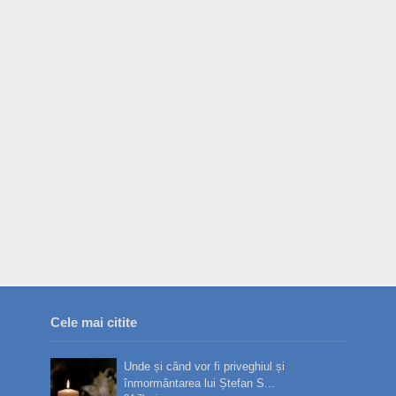
Cele mai citite
Unde și când vor fi priveghiul și
înmormântarea lui Ștefan S...