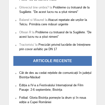
Ghiveciul tine umbra?
la
Probleme cu trotuarul de la
Sugălete. ”De acest lucru nu a știut nimeni”
Balanel si Miaunel
la
Atacuri repetate ale urșilor la
Telciu. Primăria cere măsuri urgente
Oltean R
la
Probleme cu trotuarul de la Sugălete. ”De
acest lucru nu a știut nimeni”
Tractoristu'
la
Precizări privind lucrările de întreținere
prin covor asfaltic pe DN 17
ARTICOLE RECENTE
Cât de des au cedat rețelele de comunicații în județul
Bistrița-Năsăud
Ediția a IV-a a Festivalului Internațional de Film
Pasaje: 2-6 septembrie, Bistrița
Fotbal: Gloria Bistrița pornește la drum și în noua
ediție a Cupei României