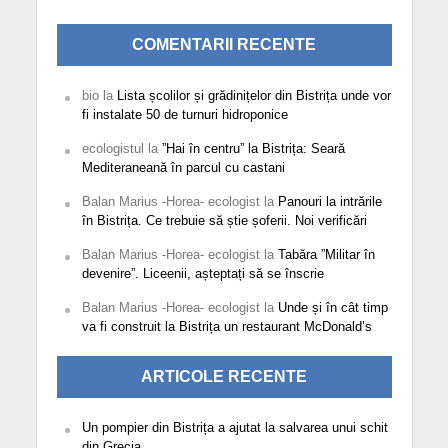
COMENTARII RECENTE
bio
la
Lista școlilor și grădinițelor din Bistrița unde vor
fi instalate 50 de turnuri hidroponice
ecologistul
la
”Hai în centru” la Bistrița: Seară
Mediteraneană în parcul cu castani
Balan Marius -Horea- ecologist
la
Panouri la intrările
în Bistrița. Ce trebuie să știe șoferii. Noi verificări
Balan Marius -Horea- ecologist
la
Tabăra ”Militar în
devenire”. Liceenii, așteptați să se înscrie
Balan Marius -Horea- ecologist
la
Unde și în cât timp
va fi construit la Bistrița un restaurant McDonald’s
ARTICOLE RECENTE
Un pompier din Bistrița a ajutat la salvarea unui schit
din Grecia