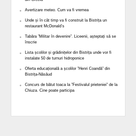
Avertizare meteo. Cum va fi vremea
Unde și în cât timp va fi construit la Bistrița un
restaurant McDonald’s
Tabăra ”Militar în devenire”. Liceenii, așteptați să se
înscrie
Lista școlilor și grădinițelor din Bistrița unde vor fi
instalate 50 de turnuri hidroponice
Oferta educațională a școlilor ”Henri Coandă” din
Bistrița-Năsăud
Concurs de bătut toaca la ”Festivalul prieteniei” de la
Chiuza. Cine poate participa