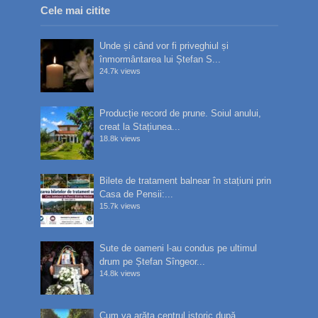
Cele mai citite
Unde și când vor fi priveghiul și
înmormântarea lui Ștefan S...
24.7k views
Producție record de prune. Soiul anului,
creat la Stațiunea...
18.8k views
Bilete de tratament balnear în stațiuni prin
Casa de Pensii:...
15.7k views
Sute de oameni l-au condus pe ultimul
drum pe Ștefan Sîngeor...
14.8k views
Cum va arăta centrul istoric după