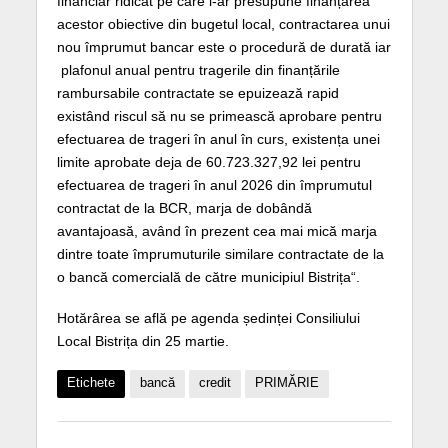
financiar ridicat pe care l-ar presupune finanțarea
acestor obiective din bugetul local, contractarea unui
nou împrumut bancar este o procedură de durată iar
plafonul anual pentru tragerile din finanțările
rambursabile contractate se epuizează rapid
existând riscul să nu se primească aprobare pentru
efectuarea de trageri în anul în curs, existența unei
limite aprobate deja de 60.723.327,92 lei pentru
efectuarea de trageri în anul 2026 din împrumutul
contractat de la BCR, marja de dobândă
avantajoasă, având în prezent cea mai mică marja
dintre toate împrumuturile similare contractate de la
o bancă comercială de către municipiul Bistrița“.
Hotărârea se află pe agenda ședinței Consiliului
Local Bistrița din 25 martie.
Etichete
bancă
credit
PRIMĂRIE