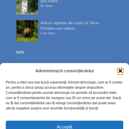
știe șoferii...
3k views
Atacuri repetate ale urșilor la Telciu.
Primăria cere măsuri...
1.1k views
Info
Despre noi
Administrează consimțământul
Publicitate
Pentru a oferi cea mai bună experiență, folosim tehnologii, cum ar fi cookie-
Contact
uri, pentru a stoca și/sau accesa informațiile despre dispozitive.
Consimțământul pentru aceste tehnologii ne permite să procesăm date,
Politica de confidențialitate
cum ar fi comportamentul de navigare sau ID-uri unice pe acest site. Dacă
nu îți dai consimțământul sau îți retragi consimțământul dat poate avea
Politică cookie-uri (UE)
afecte negative asupra unor anumite funcționalități și funcții.
Acceptă