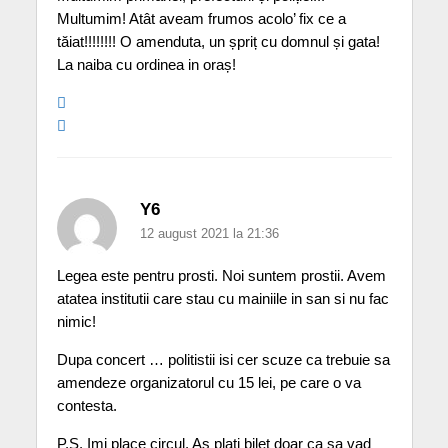
Multumim! Atât aveam frumos acolo’ fix ce a
tăiat!!!!!!!! O amenduta, un șpriț cu domnul și gata!
La naiba cu ordinea in oraș!
Y6
12 august 2021 la 21:36
Legea este pentru prosti. Noi suntem prostii. Avem
atatea institutii care stau cu mainiile in san si nu fac
nimic!
Dupa concert … politistii isi cer scuze ca trebuie sa
amendeze organizatorul cu 15 lei, pe care o va
contesta.
P.S. Imi place circul. As plati bilet doar ca sa vad