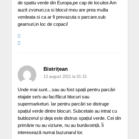
de spatiu verde din Europa,pe cap de locuitor.Am
auzit zvonuri,ca si blocul meu are prea multa
verdeata si ca ar fi prevazuta o parcare.sub
geamuri,in loc de copaci!
Bistrițean
13 august 2021 la 01:15
Unde mai sunt…sau au fost spații pentru parcări
etajate se/s-au fac/făcut blocuri sau
supermarketuri. Iar pentru parcări se distruge
spațiul verde dintre blocuri. Subcetate au intrat cu
buldozerul și deja este distrus spațiul verde. Cei din
primărie nu au viziune, nu au bunăvoință. Îi
interesează numai buzunarul lor.