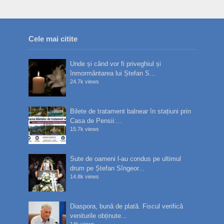
Cele mai citite
Unde și când vor fi priveghiul și
înmormântarea lui Ștefan S...
24.7k views
Bilete de tratament balnear în stațiuni prin
Casa de Pensii:...
15.7k views
Sute de oameni l-au condus pe ultimul
drum pe Ștefan Sîngeor...
14.8k views
Diaspora, bună de plată. Fiscul verifică
veniturile obținute...
14k views