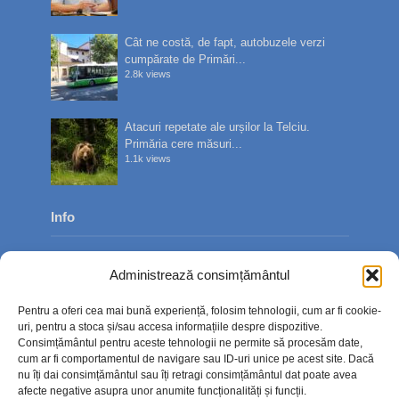
Cât ne costă, de fapt, autobuzele verzi
cumpărate de Primări...
2.8k views
Atacuri repetate ale urșilor la Telciu.
Primăria cere măsuri...
1.1k views
Info
Despre noi
Administrează consimțământul
Publicitate
Pentru a oferi cea mai bună experiență, folosim tehnologii, cum ar fi cookie-
Contact
uri, pentru a stoca și/sau accesa informațiile despre dispozitive.
Consimțământul pentru aceste tehnologii ne permite să procesăm date,
Politica de confidențialitate
cum ar fi comportamentul de navigare sau ID-uri unice pe acest site. Dacă
nu îți dai consimțământul sau îți retragi consimțământul dat poate avea
Politică cookie-uri (UE)
afecte negative asupra unor anumite funcționalități și funcții.