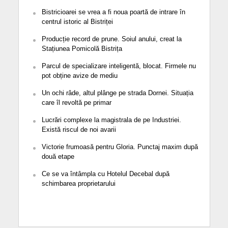
Bistricioarei se vrea a fi noua poartă de intrare în
centrul istoric al Bistriței
Producție record de prune. Soiul anului, creat la
Stațiunea Pomicolă Bistrița
Parcul de specializare inteligentă, blocat. Firmele nu
pot obține avize de mediu
Un ochi râde, altul plânge pe strada Dornei. Situația
care îl revoltă pe primar
Lucrări complexe la magistrala de pe Industriei.
Există riscul de noi avarii
Victorie frumoasă pentru Gloria. Punctaj maxim după
două etape
Ce se va întâmpla cu Hotelul Decebal după
schimbarea proprietarului