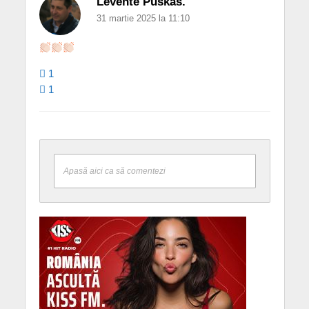
Levente Puskás.
31 martie 2025 la 11:10
1
1
Apasă aici ca să comentezi