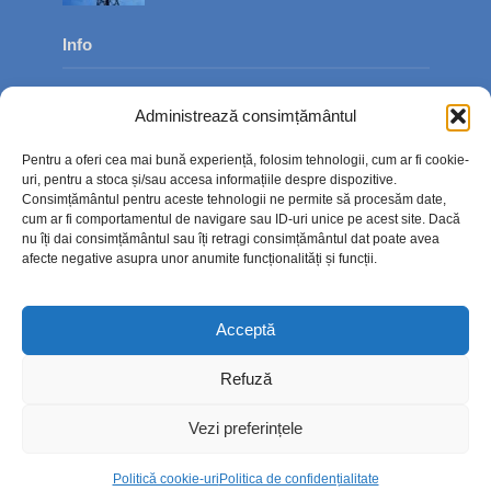
Info
Despre noi
Administrează consimțământul
Publicitate
Pentru a oferi cea mai bună experiență, folosim tehnologii, cum ar fi cookie-
Contact
uri, pentru a stoca și/sau accesa informațiile despre dispozitive.
Consimțământul pentru aceste tehnologii ne permite să procesăm date,
Politica de confidențialitate
cum ar fi comportamentul de navigare sau ID-uri unice pe acest site. Dacă
nu îți dai consimțământul sau îți retragi consimțământul dat poate avea
Politică cookie-uri (UE)
afecte negative asupra unor anumite funcționalități și funcții.
Acceptă
Refuză
Vezi preferințele
Politică cookie-uri
Politica de confidențialitate
Copyright © 2026. TimpOnline.ro