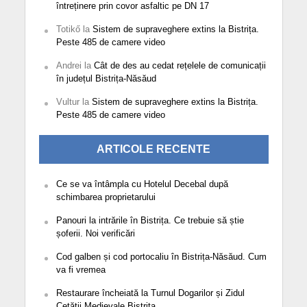
întreținere prin covor asfaltic pe DN 17
Totikő
la
Sistem de supraveghere extins la Bistrița.
Peste 485 de camere video
Andrei
la
Cât de des au cedat rețelele de comunicații
în județul Bistrița-Năsăud
Vultur
la
Sistem de supraveghere extins la Bistrița.
Peste 485 de camere video
ARTICOLE RECENTE
Ce se va întâmpla cu Hotelul Decebal după
schimbarea proprietarului
Panouri la intrările în Bistrița. Ce trebuie să știe
șoferii. Noi verificări
Cod galben și cod portocaliu în Bistrița-Năsăud. Cum
va fi vremea
Restaurare încheiată la Turnul Dogarilor și Zidul
Cetății Medievale Bistrița