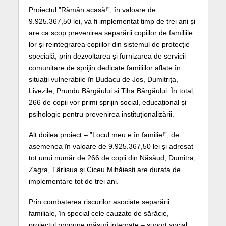
Proiectul ”Rămân acasă!”, în valoare de
9.925.367,50 lei, va fi implementat timp de trei ani și
are ca scop prevenirea separării copiilor de familiile
lor și reintegrarea copiilor din sistemul de protecție
specială, prin dezvoltarea și furnizarea de servicii
comunitare de sprijin dedicate familiilor aflate în
situații vulnerabile în Budacu de Jos, Dumitrița,
Livezile, Prundu Bârgăului și Tiha Bârgăului. În total,
266 de copii vor primi sprijin social, educațional și
psihologic pentru prevenirea instituționalizării.
Alt doilea proiect – ”Locul meu e în familie!”, de
asemenea în valoare de 9.925.367,50 lei și adresat
tot unui număr de 266 de copii din Năsăud, Dumitra,
Zagra, Târlișua și Ciceu Mihăiești are durata de
implementare tot de trei ani.
Prin combaterea riscurilor asociate separării
familiale, în special cele cauzate de sărăcie,
proiectul propune măsuri integrate – suport social,