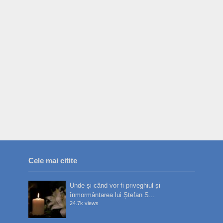
Cele mai citite
Unde și când vor fi priveghiul și
înmormântarea lui Ștefan S...
24.7k views