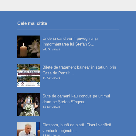
Cele mai citite
Unde și când vor fi priveghiul și
înmormântarea lui Ștefan S...
24.7k views
Bilete de tratament balnear în stațiuni prin
Casa de Pensii:...
15.5k views
Sute de oameni l-au condus pe ultimul
drum pe Ștefan Sîngeor...
14.6k views
Diaspora, bună de plată. Fiscul verifică
veniturile obținute...
13.9k views