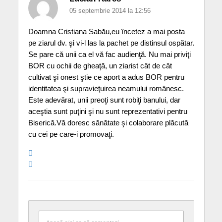
05 septembrie 2014 la 12:56
Doamna Cristiana Sabău,eu încetez a mai posta
pe ziarul dv. şi vi-l las la pachet pe distinsul ospătar.
Se pare că unii ca el vă fac audienţă. Nu mai priviţi
BOR cu ochii de gheaţă, un ziarist cât de cât
cultivat şi onest ştie ce aport a adus BOR pentru
identitatea şi supravieţuirea neamului românesc.
Este adevărat, unii preoţi sunt robiţi banului, dar
aceştia sunt puţini şi nu sunt reprezentativi pentru
Biserică.Vă doresc sănătate şi colaborare plăcută
cu cei pe care-i promovaţi.