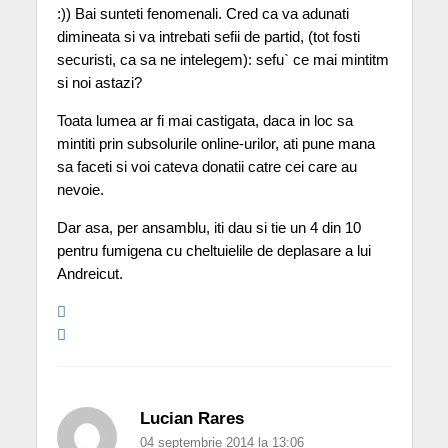
:)) Bai sunteti fenomenali. Cred ca va adunati
dimineata si va intrebati sefii de partid, (tot fosti
securisti, ca sa ne intelegem): sefu` ce mai mintitm
si noi astazi?
Toata lumea ar fi mai castigata, daca in loc sa
mintiti prin subsolurile online-urilor, ati pune mana
sa faceti si voi cateva donatii catre cei care au
nevoie.
Dar asa, per ansamblu, iti dau si tie un 4 din 10
pentru fumigena cu cheltuielile de deplasare a lui
Andreicut.
Lucian Rares
04 septembrie 2014 la 13:06