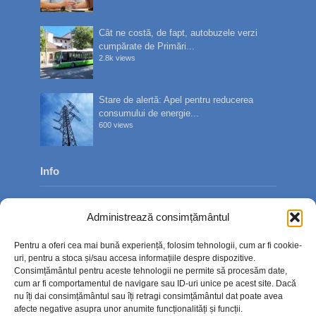
Cât ne costă, de fapt, autobuzele verzi
cumpărate de Primări...
2.8k views
Stare de alertă: Apel pentru reducerea
consumului de energie...
600 views
Info
Despre noi
Administrează consimțământul
Publicitate
Pentru a oferi cea mai bună experiență, folosim tehnologii, cum ar fi cookie-
Contact
uri, pentru a stoca și/sau accesa informațiile despre dispozitive.
Consimțământul pentru aceste tehnologii ne permite să procesăm date,
Politica de confidențialitate
cum ar fi comportamentul de navigare sau ID-uri unice pe acest site. Dacă
nu îți dai consimțământul sau îți retragi consimțământul dat poate avea
Politică cookie-uri (UE)
afecte negative asupra unor anumite funcționalități și funcții.