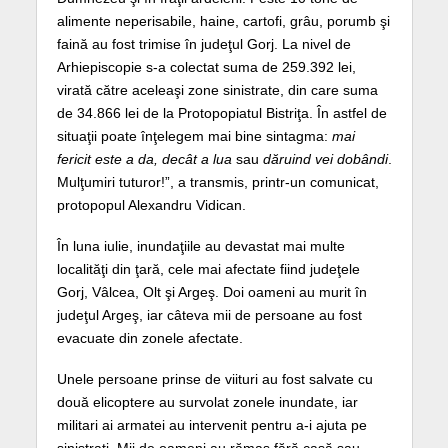
alimente neperisabile, haine, cartofi, grâu, porumb şi
faină au fost trimise în judeţul Gorj. La nivel de
Arhiepiscopie s-a colectat suma de 259.392 lei,
virată către aceleaşi zone sinistrate, din care suma
de 34.866 lei de la Protopopiatul Bistriţa. În astfel de
situaţii poate înţelegem mai bine sintagma:
mai
fericit este a da, decât a lua
sau
dăruind vei dobândi
.
Mulţumiri tuturor!”, a transmis, printr-un comunicat,
protopopul Alexandru Vidican.
În luna iulie, inundaţiile au devastat mai multe
localităţi din ţară, cele mai afectate fiind judeţele
Gorj, Vâlcea, Olt şi Argeş. Doi oameni au murit în
judeţul Argeş, iar câteva mii de persoane au fost
evacuate din zonele afectate.
Unele persoane prinse de viituri au fost salvate cu
două elicoptere au survolat zonele inundate, iar
militari ai armatei au intervenit pentru a-i ajuta pe