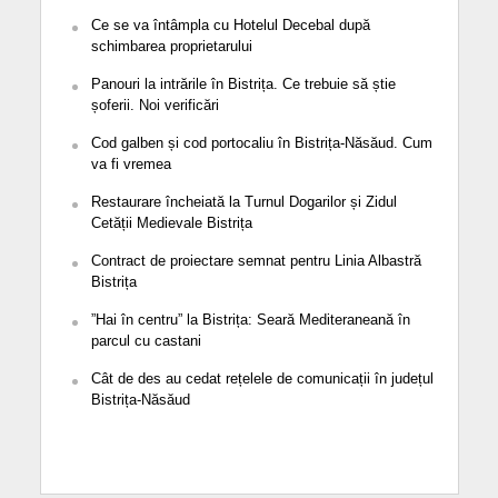
Ce se va întâmpla cu Hotelul Decebal după
schimbarea proprietarului
Panouri la intrările în Bistrița. Ce trebuie să știe
șoferii. Noi verificări
Cod galben și cod portocaliu în Bistrița-Năsăud. Cum
va fi vremea
Restaurare încheiată la Turnul Dogarilor și Zidul
Cetății Medievale Bistrița
Contract de proiectare semnat pentru Linia Albastră
Bistrița
”Hai în centru” la Bistrița: Seară Mediteraneană în
parcul cu castani
Cât de des au cedat rețelele de comunicații în județul
Bistrița-Năsăud