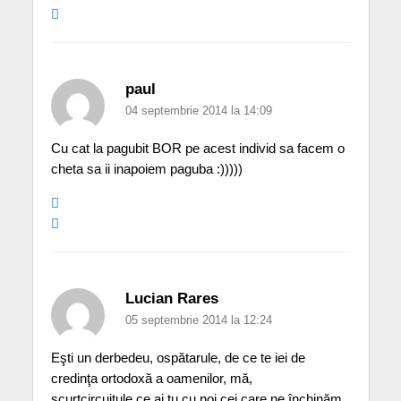
paul
04 septembrie 2014 la 14:09
Cu cat la pagubit BOR pe acest individ sa facem o
cheta sa ii inapoiem paguba :)))))
Lucian Rares
05 septembrie 2014 la 12:24
Eşti un derbedeu, ospătarule, de ce te iei de
credinţa ortodoxă a oamenilor, mă,
scurtcircuitule,ce ai tu cu noi cei care ne închinăm