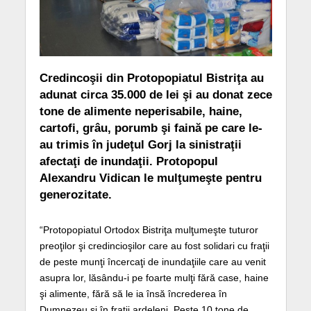
Credincoşii din Protopopiatul Bistriţa au
adunat circa 35.000 de lei şi au donat zece
tone de alimente neperisabile, haine,
cartofi, grâu, porumb şi faină pe care le-
au trimis în judeţul Gorj la sinistraţii
afectaţi de inundaţii. Protopopul
Alexandru Vidican le mulţumeşte pentru
generozitate.
“Protopopiatul Ortodox Bistriţa mulţumeşte tuturor
preoţilor şi credincioşilor care au fost solidari cu fraţii
de peste munţi încercaţi de inundaţiile care au venit
asupra lor, lăsându-i pe foarte mulţi fără case, haine
şi alimente, fără să le ia însă încrederea în
Dumnezeu şi în fraţii ardeleni. Peste 10 tone de