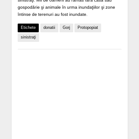
sinistraţi. Mii de oameni au rămas fără casă sau
gospodărie şi animale în urma inundaţiilor şi zone
întinse de terenuri au fost inundate.
Etichete
donatii
Gorj
Protopopiat
sinistraţi