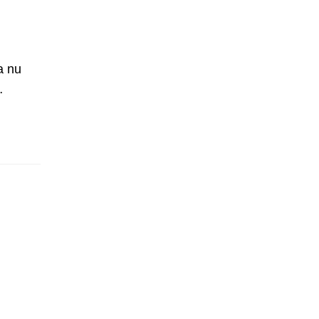
a nu
…