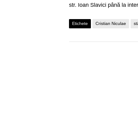
str. Ioan Slavici până la in
Etichete
Cristian Niculae
st