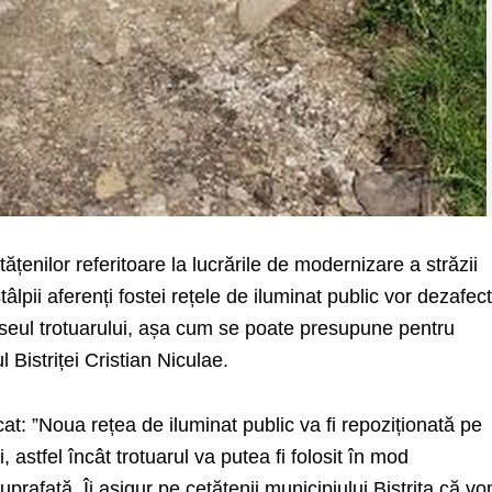
țenilor referitoare la lucrările de modernizare a străzii
tâlpii aferenți fostei rețele de iluminat public vor dezafect
raseul trotuarului, așa cum se poate presupune pentru
Bistriței Cristian Niculae.
at: ”Noua rețea de iluminat public va fi repoziționată pe
, astfel încât trotuarul va putea fi folosit în mod
prafață. Îi asigur pe cetățenii municipiului Bistrița că v