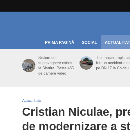
PRIMA PAGINĂ
SOCIAL
ACTUALITA
Sistem de
Trei mașini implicat
supraveghere extins
într-un accident ruti
la Bistrița. Peste 485
pe DN 17 la Coldău
de camere video
Actualitate
Cristian Niculae, pre
de modernizare a str