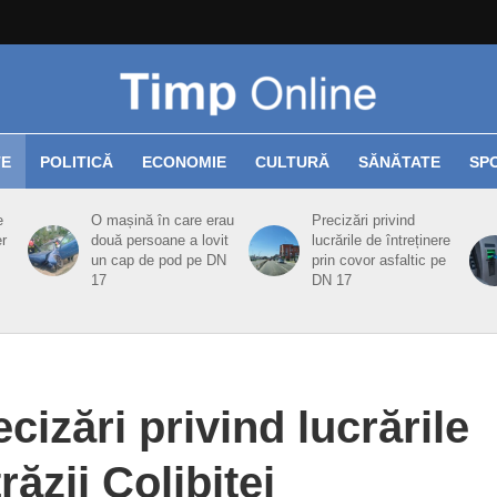
TE
POLITICĂ
ECONOMIE
CULTURĂ
SĂNĂTATE
SP
e
O mașină în care erau
Precizări privind
er
două persoane a lovit
lucrările de întreținere
un cap de pod pe DN
prin covor asfaltic pe
17
DN 17
cizări privind lucrările
ăzii Colibiței