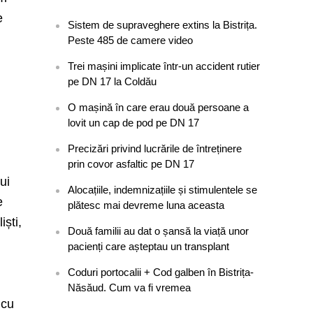
e
Sistem de supraveghere extins la Bistrița.
Peste 485 de camere video
Trei mașini implicate într-un accident rutier
pe DN 17 la Coldău
O mașină în care erau două persoane a
lovit un cap de pod pe DN 17
Precizări privind lucrările de întreținere
prin covor asfaltic pe DN 17
ui
Alocațiile, indemnizațiile și stimulentele se
e
plătesc mai devreme luna aceasta
iști,
Două familii au dat o șansă la viață unor
pacienți care așteptau un transplant
Coduri portocalii + Cod galben în Bistrița-
Năsăud. Cum va fi vremea
 cu