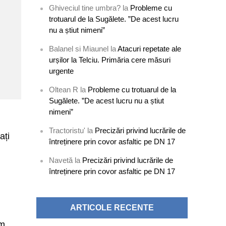
Ghiveciul tine umbra?
la
Probleme cu
trotuarul de la Sugălete. ”De acest lucru
nu a știut nimeni”
Balanel si Miaunel
la
Atacuri repetate ale
urșilor la Telciu. Primăria cere măsuri
urgente
Oltean R
la
Probleme cu trotuarul de la
Sugălete. ”De acest lucru nu a știut
nimeni”
Tractoristu'
la
Precizări privind lucrările de
ați
întreținere prin covor asfaltic pe DN 17
Navetă
la
Precizări privind lucrările de
întreținere prin covor asfaltic pe DN 17
ARTICOLE RECENTE
om