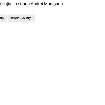
tersecția cu strada Andrei Mureșanu.
âlpi
strada Colibiţei