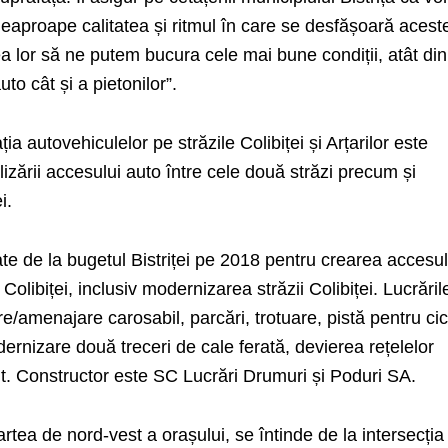
eaproape calitatea și ritmul în care se desfășoară acest
rea lor să ne putem bucura cele mai bune condiții, atât din
to cât și a pietonilor”.
ia autovehiculelor pe străzile Colibiței și Arțarilor este
lizării accesului auto între cele două străzi precum și
i.
ate de la bugetul Bistriței pe 2018 pentru crearea accesul
i Colibiței, inclusiv modernizarea străzii Colibiței. Lucrăril
e/amenajare carosabil, parcări, trotuare, pistă pentru cicl
dernizare două treceri de cale ferată, devierea rețelelor
. Constructor este SC Lucrări Drumuri și Poduri SA.
partea de nord-vest a orașului, se întinde de la intersecția