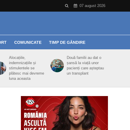
07 august 2026
ORT
COMUNICATE
TIMP DE GÂNDIRE
Alocațiile,
Două familii au dat o
indemnizațiile și
șansă la viață unor
stimulentele se
pacienți care așteptau
plătesc mai devreme
un transplant
luna aceasta