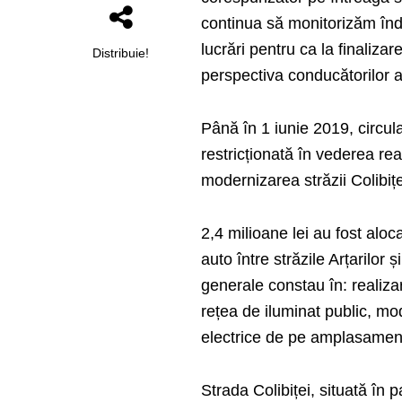
continua să monitorizăm înd
lucrări pentru ca la finaliza
Distribuie!
perspectiva conducătorilor au
Până în 1 iunie 2019, circulaț
restricționată în vederea rea
modernizarea străzii Colibițe
2,4 milioane lei au fost aloc
auto între străzile Arțarilor ș
generale constau în: realizar
rețea de iluminat public, mo
electrice de pe amplasament
Strada Colibiței, situată în 