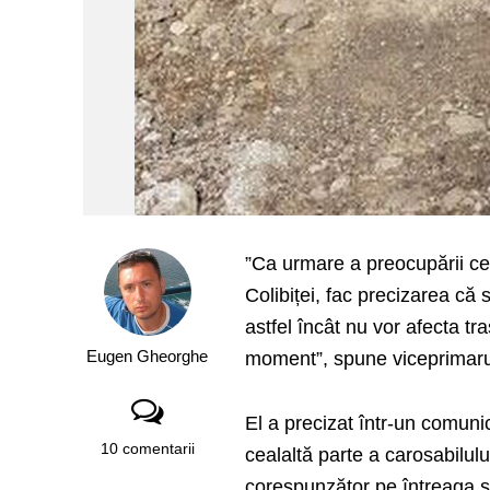
”Ca urmare a preocupării cetă
Colibiței, fac precizarea că s
astfel încât nu vor afecta t
Eugen Gheorghe
moment”, spune viceprimarul 
El a precizat într-un comunic
10 comentarii
cealaltă parte a carosabilului
corespunzător pe întreaga su