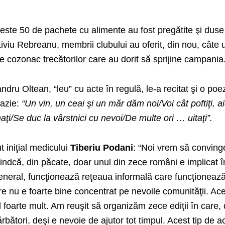
este 50 de pachete cu alimente au fost pregătite şi duse
Liviu Rebreanu, membrii clubului au oferit, din nou, câte 
de cozonac trecătorilor care au dorit să sprijine campania
dru Oltean, “leu” cu acte în regulă, le-a recitat şi o poe
azie:
“Un vin, un ceai şi un măr dăm noi/Voi cât poftiţi, ai
naţi/Se duc la vârstnici cu nevoi/De multe ori … uitaţi”.
 iniţial medicului
Tiberiu Podani
: “Noi vrem să convin
iindcă, din păcate, doar unul din zece români e implicat î
 general, funcţionează reţeaua informală care funcţioneaz
are nu e foarte bine concentrat pe nevoile comunităţii. Ac
el foarte mult. Am reuşit să organizăm zece ediţii în care, 
bători, deşi e nevoie de ajutor tot timpul. Acest tip de ac