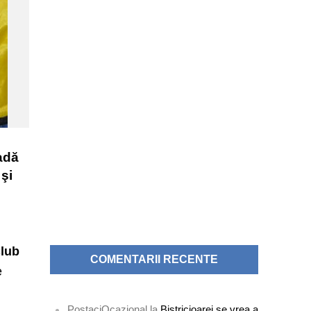
radă
 şi
Club
COMENTARII RECENTE
e
PostaciOcazional
la
Bistricioarei se vrea a