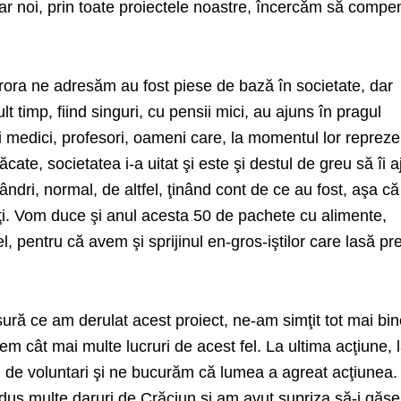
iar noi, prin toate proiectele noastre, încercăm să comp
ora ne adresăm au fost piese de bază în societate, dar
lt timp, fiind singuri, cu pensii mici, au ajuns în pragul
i medici, profesori, oameni care, la momentul lor reprez
ate, societatea i-a uitat şi este şi destul de greu să îi aj
mândri, normal, de altfel, ţinând cont de ce au fost, aşa că
juţi. Vom duce şi anul acesta 50 de pachete cu alimente,
l, pentru că avem şi sprijinul en-gros-iştilor care lasă pre
ră ce am derulat acest proiect, ne-am simţit tot mai bin
em cât mai multe lucruri de acest fel. La ultima acţiune, 
ci de voluntari şi ne bucurăm că lumea a agreat acţiunea.
 dus multe daruri de Crăciun şi am avut supriza să-i găs