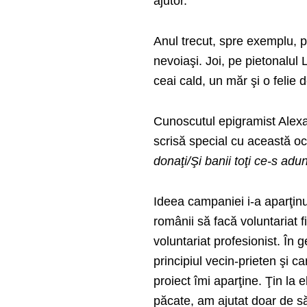
ajutor.
Anul trecut, spre exemplu, p
nevoiaşi. Joi, pe pietonalul 
ceai cald, un măr şi o felie 
Cunoscutul epigramist Alexan
scrisă special cu această oc
donaţi/Şi banii toţi ce-s adu
Ideea campaniei i-a aparţinut
românii să facă voluntariat f
voluntariat profesionist. În
principiul vecin-prieten şi c
proiect îmi aparţine. Ţin la 
păcate, am ajutat doar de săr