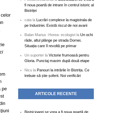
fi noua poartă de intrare în centrul istoric al
Bistriței
 celor
cata
la
Lucrări complexe la magistrala de
un
pe Industriei. Există riscul de noi avarii
.
Balan Marius -Horea- ecologist
la
Un ochi
râde, altul plânge pe strada Dornei.
zie
Situația care îl revoltă pe primar
ci
Un suporter
la
Victorie frumoasă pentru
Gloria. Punctaj maxim după două etape
Nicu
la
Panouri la intrările în Bistrița. Ce
gem
trebuie să știe șoferii. Noi verificări
n
ă pe
ARTICOLE RECENTE
est
din
ţiuni
Bistricioarei se vrea a fi noua poartă de