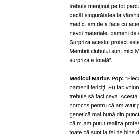
trebuie menţinut pe tot parc
decât singurătatea la vârsn
medic, am de a face cu ace
nevoi materiale, oameni de 
Surpriza acestui proiect este
Membrii clubului sunt mici Mo
surpriza e totală”.
Medicul Marius Pop:
“Fieca
oamenii fericiţi. Eu fac volun
trebuie să faci ceva. Acest
norocos pentru că am avut p
genetică mai bună din punct
că m-am putut realiza profes
toate că sunt la fel de bine d