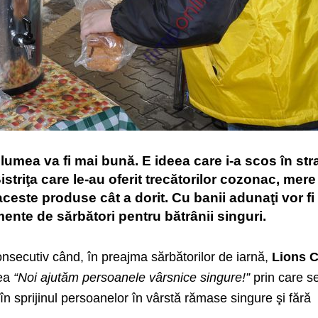
ar lumea va fi mai bună. E ideea care i-a scos în st
triţa care le-au oferit trecătorilor cozonac, mere
 aceste produse cât a dorit. Cu banii adunaţi vor fi
ente de sărbători pentru bătrânii singuri.
nsecutiv când, în preajma sărbătorilor de iarnă,
Lions 
nea
“Noi ajutăm persoanele vârsnice singure!”
prin care s
în sprijinul persoanelor în vârstă rămase singure şi fără