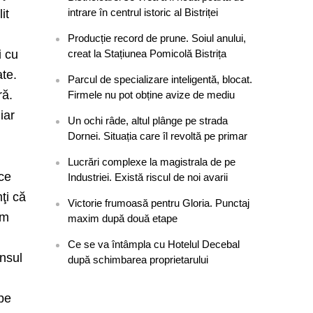
intrare în centrul istoric al Bistriței
it
Producție record de prune. Soiul anului,
i cu
creat la Stațiunea Pomicolă Bistrița
ate.
Parcul de specializare inteligentă, blocat.
ră.
Firmele nu pot obține avize de mediu
iar
Un ochi râde, altul plânge pe strada
Dornei. Situația care îl revoltă pe primar
Lucrări complexe la magistrala de pe
ace
Industriei. Există riscul de noi avarii
mţi că
Victorie frumoasă pentru Gloria. Punctaj
om
maxim după două etape
Ce se va întâmpla cu Hotelul Decebal
nsul
după schimbarea proprietarului
u
 pe