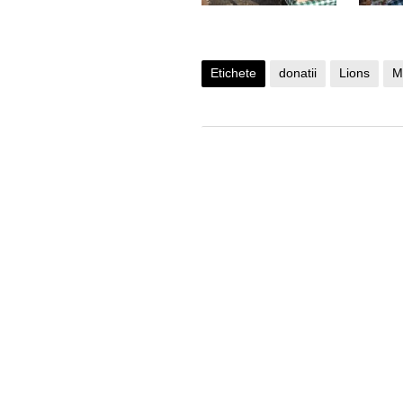
Etichete
donatii
Lions
M