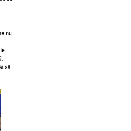
are nu
uie
că
ât să