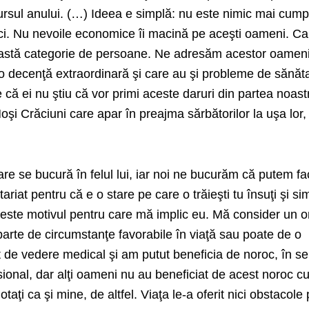
ursul anului. (…) Ideea e simplă: nu este nimic mai cumpl
ici. Nu nevoile economice îi macină pe aceşti oameni. Ca
astă categorie de persoane. Ne adresăm acestor oamen
o decenţă extraordinară şi care au şi probleme de sănăt
 că ei nu ştiu că vor primi aceste daruri din partea noast
şi Crăciuni care apar în preajma sărbătorilor la uşa lor, 
re se bucură în felul lui, iar noi ne bucurăm că putem f
tariat pentru că e o stare pe care o trăieşti tu însuţi şi si
a este motivul pentru care mă implic eu. Mă consider un 
arte de circumstanţe favorabile în viaţă sau poate de o
 de vedere medical şi am putut beneficia de noroc, în se
ional, dar alţi oameni nu au beneficiat de acest noroc c
otaţi ca şi mine, de altfel. Viaţa le-a oferit nici obstacole