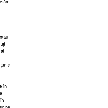
ensăm
entau
uţi
 ai
ţurile
e în
la
 În
esc pe