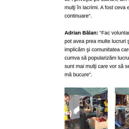
mulţi în lacrimi. A fost cev
continuare”.
Adrian Bălan:
“Fac voluntar
pot avea prea multe lucruri 
implicăm şi comunitatea care
cumva să popularizăm lucrul
sunt mai mulţi care vor să se
mă bucure”.