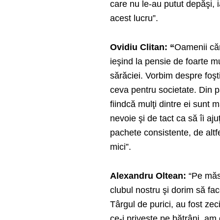
care nu le-au putut depăşi, 
acest lucru”.
Ovidiu Clitan: “
Oamenii căr
ieşind la pensie de foarte mu
sărăciei. Vorbim despre foşt
ceva pentru societate. Din păc
fiindcă mulţi dintre ei sunt 
nevoie şi de tact ca să îi a
pachete consistente, de altfe
mici”.
Alexandru Oltean:
“Pe măsu
clubul nostru şi dorim să fac
Târgul de purici, au fost ze
ce-i priveşte pe bătrâni, am