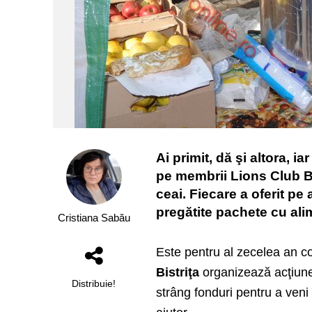
Ai primit, dă şi altora, i
pe membrii Lions Club Bis
ceai. Fiecare a oferit pe
pregătite pachete cu alim
Cristiana Sabău
Este pentru al zecelea an co
Bistriţa
organizează acţiu
Distribuie!
strâng fonduri pentru a veni 