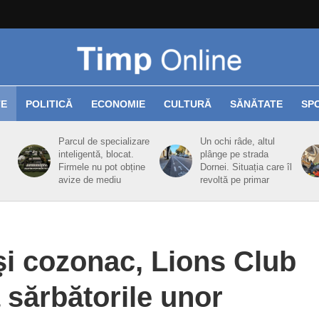
TE
POLITICĂ
ECONOMIE
CULTURĂ
SĂNĂTATE
SP
Parcul de specializare
Un ochi râde, altul
inteligentă, blocat.
plânge pe strada
Firmele nu pot obține
Dornei. Situația care îl
avize de mediu
revoltă pe primar
şi cozonac, Lions Club
 sărbătorile unor