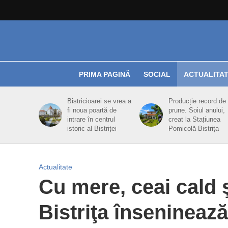
PRIMA PAGINĂ
SOCIAL
ACTUALITA
Bistricioarei se vrea a
Producție record de
fi noua poartă de
prune. Soiul anului,
intrare în centrul
creat la Stațiunea
istoric al Bistriței
Pomicolă Bistrița
Actualitate
Cu mere, ceai cald 
Bistriţa înseninează