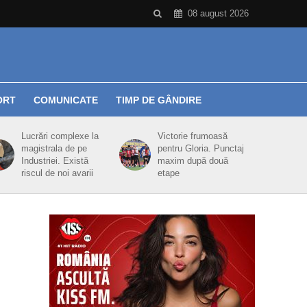
08 august 2026
ORT
COMUNICATE
TIMP DE GÂNDIRE
Lucrări complexe la
Victorie frumoasă
magistrala de pe
pentru Gloria. Punctaj
Industriei. Există
maxim după două
riscul de noi avarii
etape