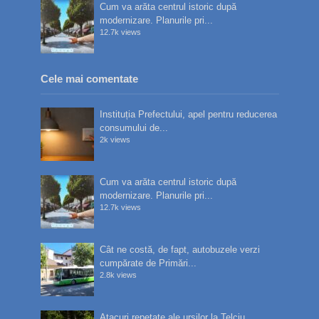
Cum va arăta centrul istoric după
modernizare. Planurile pri...
12.7k views
Cele mai comentate
Instituția Prefectului, apel pentru reducerea
consumului de...
2k views
Cum va arăta centrul istoric după
modernizare. Planurile pri...
12.7k views
Cât ne costă, de fapt, autobuzele verzi
cumpărate de Primări...
2.8k views
Atacuri repetate ale urșilor la Telciu.