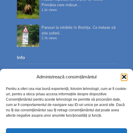
Primăria cere măsuri...
1.1k views
Panouri la intrările în Bistrița. Ce trebuie să
știe șoferii...
2.7k views
Info
Despre noi
Administrează consimțământul
Publicitate
Pentru a oferi cea mai bună experiență, folosim tehnologii, cum ar fi cookie-
Contact
uri, pentru a stoca și/sau accesa informațiile despre dispozitive.
Consimțământul pentru aceste tehnologii ne permite să procesăm date,
Politica de confidențialitate
cum ar fi comportamentul de navigare sau ID-uri unice pe acest site. Dacă
nu îți dai consimțământul sau îți retragi consimțământul dat poate avea
Politică cookie-uri (UE)
afecte negative asupra unor anumite funcționalități și funcții.