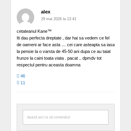
alex
29 mai 2026 la 13:41
cetateanul Kane™
Iti dau perfecta dreptate , dar hai sa vedem ce fel
de oameni ar face asta … cei care asteapta sa iasa
la pensie la o varsta de 45-50 ani dupa ce au taiat
frunze la caini toata viata . pacat .. dpmdv tot
respectul pentru aceasta doamna
46
11
Apasă aici ca să comentezi