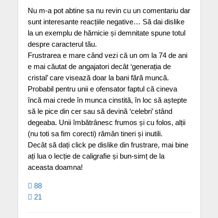
Nu m-a pot abtine sa nu revin cu un comentariu dar
sunt interesante reacțiile negative… Să dai dislike
la un exemplu de hărnicie și demnitate spune totul
despre caracterul tău.
Frustrarea e mare când vezi că un om la 74 de ani
e mai căutat de angajatori decât ‘generația de
cristal’ care visează doar la bani fără muncă.
Probabil pentru unii e ofensator faptul că cineva
încă mai crede în munca cinstită, în loc să aștepte
să le pice din cer sau să devină ‘celebri’ stând
degeaba. Unii îmbătrânesc frumos și cu folos, alții
(nu toti sa fim corecti) rămân tineri și inutili.
Decât să dați click pe dislike din frustrare, mai bine
ați lua o lecție de caligrafie și bun-simț de la
aceasta doamna!
88
21