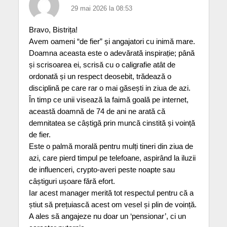
29 mai 2026 la 08:53
Bravo, Bistrița!
Avem oameni “de fier” și angajatori cu inimă mare.
Doamna aceasta este o adevărată inspirație; până
și scrisoarea ei, scrisă cu o caligrafie atât de
ordonată și un respect deosebit, trădează o
disciplină pe care rar o mai găsești in ziua de azi.
În timp ce unii visează la faimă goală pe internet,
această doamnă de 74 de ani ne arată că
demnitatea se câștigă prin muncă cinstită și voință
de fier.
Este o palmă morală pentru mulți tineri din ziua de
azi, care pierd timpul pe telefoane, aspirând la iluzii
de influenceri, crypto-averi peste noapte sau
câștiguri ușoare fără efort.
Iar acest manager merită tot respectul pentru că a
știut să prețuiască acest om vesel și plin de voință.
A ales să angajeze nu doar un ‘pensionar’, ci un