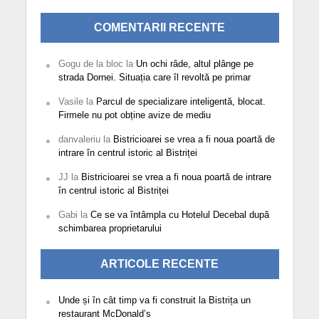
COMENTARII RECENTE
Gogu de la bloc
la
Un ochi râde, altul plânge pe
strada Dornei. Situația care îl revoltă pe primar
Vasile
la
Parcul de specializare inteligentă, blocat.
Firmele nu pot obține avize de mediu
danvaleriu
la
Bistricioarei se vrea a fi noua poartă de
intrare în centrul istoric al Bistriței
JJ
la
Bistricioarei se vrea a fi noua poartă de intrare
în centrul istoric al Bistriței
Gabi
la
Ce se va întâmpla cu Hotelul Decebal după
schimbarea proprietarului
ARTICOLE RECENTE
Unde și în cât timp va fi construit la Bistrița un
restaurant McDonald’s