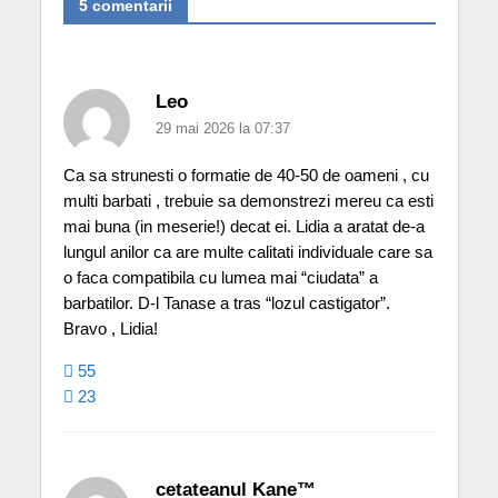
5 comentarii
Leo
29 mai 2026 la 07:37
Ca sa strunesti o formatie de 40-50 de oameni , cu
multi barbati , trebuie sa demonstrezi mereu ca esti
mai buna (in meserie!) decat ei. Lidia a aratat de-a
lungul anilor ca are multe calitati individuale care sa
o faca compatibila cu lumea mai “ciudata” a
barbatilor. D-l Tanase a tras “lozul castigator”.
Bravo , Lidia!
55
23
cetateanul Kane™