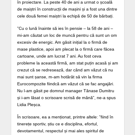
în proiectare. La peste 40 de ani a urmat o școală
de maiștri în construcții de mașini și a fost una dintre
cele două femei maiștri la echipă de 50 de bărbați.
”Cu o lună înainte să ies în pensie – la 58 de ani –
mi-am căutat un loc de muncă pentru că sunt un om
excesiv de energic. Am găsit inițial la o firmă de
mase plastice, apoi am plecat la o firmă care făcea
cartoane, unde am lucrat 7 ani. Au fost ceva
probleme la această firmă, am stat puțin acasă și am
crezut că se redresează, dar când am văzut că nu
mai sunt șanse, m-am hotărât să vin la firma
Eurocompozite fiindcă am văzut că se fac angajări.
Nu l-am găsit pe domnul manager Tănase Dumitru
și i-am lăsat o scrisoare scrisă de mână”, ne-a spus
Lidia Pleșca.
În scrisoare, ea a menționat, printre altele: ”fiind în
tinerețe sportiv, știu ce e disciplina, efortul,
devotamentul, respectul și mai ales spiritul de