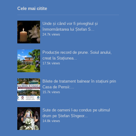
Cele mai citite
Unde și când vor fi priveghiul și
înmormântarea lui Ștefan S...
24.7k views
Producție record de prune. Soiul anului,
creat la Stațiunea...
17.5k views
Bilete de tratament balnear în stațiuni prin
Casa de Pensii:...
15.7k views
Sute de oameni l-au condus pe ultimul
drum pe Ștefan Sîngeor...
14.8k views