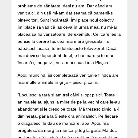
probleme de sănătate, deși nu am. Dar când am
venit aici, din ușă mi-am dat seama că oamenii-s
binevoitori. Sunt încântată. Îmi place noul colectiv,
îmi place să văd că las ceva în urma mea, nu mi-ar
plăcea să fiu vânzătoare, de exemplu. Cei care ies la
pensie la cerere fac cea mai mare greșeală. Te
băbăcești acasă, te îndobitocește televizorul. Dacă
mai devii și dependent de el, e bai mare și te mai
încarcă și negativ”, ne-a mai spus Lidia Pleșca.
Apoi, muncind, își completează veniturile fiindcă are
mai multe animale în grijă – pisici și câini.
”Locuiesc la țară și am trei câini și opt pisici. Toate
animalele au ajuns la mine de pe la vecini care le-au
abandonat și le cresc pe toate. Mă trezesc zilnic la 4
dimineața, până la 5 este ora animalelor. Pe fiecare
o drăgălesc, le dau de mâncare, apă. Apoi, mă
pregătesc să merg la muncă și fug la gară. Mă duc
pe linia ferată fiindcă, dacă se întâmplă vreodată nu