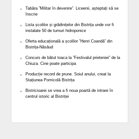
Tabăra ”Militar în devenire”. Liceenii, așteptați să se
înscrie
Lista școlilor și grădinițelor din Bistrița unde vor fi
instalate 50 de turnuri hidroponice
Oferta educațională a școlilor ”Henri Coandă” din
Bistrița-Năsăud
Concurs de bătut toaca la ”Festivalul prieteniei” de la
Chiuza. Cine poate participa
Producție record de prune. Soiul anului, creat la
Stațiunea Pomicolă Bistrița
Bistricioarei se vrea a fi noua poartă de intrare în
centrul istoric al Bistriței