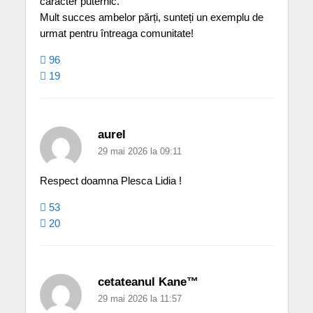
caracter puternic.
Mult succes ambelor părți, sunteți un exemplu de
urmat pentru întreaga comunitate!
96
19
aurel
29 mai 2026 la 09:11
Respect doamna Plesca Lidia !
53
20
cetateanul Kane™
29 mai 2026 la 11:57