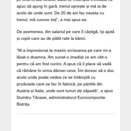
apuc să ajung în gară, trenul oprește și mă ia de
acolo de unde sunt. De 20 de ani fac naveta cu
trenul, mă cunosc toți”, a mai spus ea.
De asemenea, din salariul pe care îl câștigă, își ajută
și copiii care au de plătit rate la bănci.
”M-a impresionat la maxim scrisoarea pe care mi-a
lăsat-o doamna. Am sunat-o imediat ce am citit-o
pentru că am fost curios. A spus că îi place să vadă
că rămâne în urma dânsei ceva. Îmi doresc să o duc
acolo unde poate vedea ce se întâmplă cu
produsele care se fac în fabrică, pe pârtiile din
Austria și Italia, unde sunt tunuri de zăpadă”, a spus
Dumitru Tănase, administratorul Eurocompozite
Bistrița.