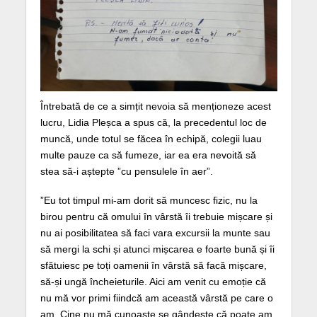
Întrebată de ce a simțit nevoia să menționeze acest
lucru, Lidia Pleșca a spus că, la precedentul loc de
muncă, unde totul se făcea în echipă, colegii luau
multe pauze ca să fumeze, iar ea era nevoită să
stea să-i aștepte ”cu pensulele în aer”.
”Eu tot timpul mi-am dorit să muncesc fizic, nu la
birou pentru că omului în vârstă îi trebuie mișcare și
nu ai posibilitatea să faci vara excursii la munte sau
să mergi la schi și atunci mișcarea e foarte bună și îi
sfătuiesc pe toți oamenii în vârstă să facă mișcare,
să-și ungă încheieturile. Aici am venit cu emoție că
nu mă vor primi fiindcă am această vârstă pe care o
am. Cine nu mă cunoaște se gândește că poate am