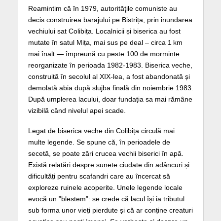
Reamintim că în 1979, autorităţile comuniste au
decis construirea barajului pe Bistrița, prin inundarea
vechiului sat Colibița. Localnicii și biserica au fost
mutate în satul Mița, mai sus pe deal – circa 1 km
mai înalt — împreună cu peste 100 de morminte
reorganizate în perioada 1982‑1983. Biserica veche,
construită în secolul al XIX‑lea, a fost abandonată și
demolată abia după slujba finală din noiembrie 1983.
După umplerea lacului, doar fundația sa mai rămâne
vizibilă când nivelul apei scade.
Legat de biserica veche din Colibița circulă mai
multe legende. Se spune că, în perioadele de
secetă, se poate zări crucea vechii biserici în apă.
Există relatări despre sunete ciudate din adâncuri și
dificultăți pentru scafandri care au încercat să
exploreze ruinele acoperite. Unele legende locale
evocă un ”blestem”: se crede că lacul își ia tributul
sub forma unor vieți pierdute și că ar conține creaturi