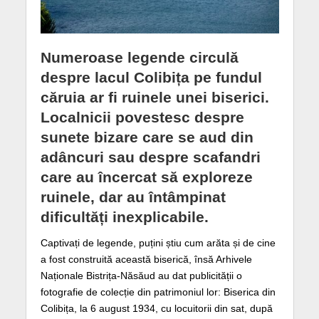
Numeroase legende circulă
despre lacul Colibița pe fundul
căruia ar fi ruinele unei biserici.
Localnicii povestesc despre
sunete bizare care se aud din
adâncuri sau despre scafandri
care au încercat să exploreze
ruinele, dar au întâmpinat
dificultăți inexplicabile.
Captivați de legende, puțini știu cum arăta și de cine
a fost construită această biserică, însă Arhivele
Naționale Bistrița-Năsăud au dat publicității o
fotografie de colecție din patrimoniul lor: Biserica din
Colibița, la 6 august 1934, cu locuitorii din sat, după