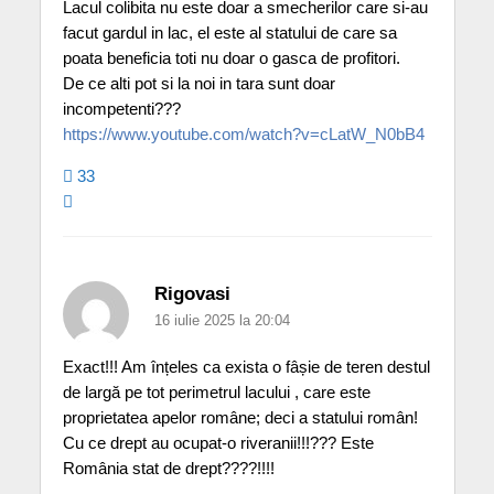
Lacul colibita nu este doar a smecherilor care si-au
facut gardul in lac, el este al statului de care sa
poata beneficia toti nu doar o gasca de profitori.
De ce alti pot si la noi in tara sunt doar
incompetenti???
https://www.youtube.com/watch?v=cLatW_N0bB4
33
Rigovasi
16 iulie 2025 la 20:04
Exact!!! Am înțeles ca exista o fâșie de teren destul
de largă pe tot perimetrul lacului , care este
proprietatea apelor române; deci a statului român!
Cu ce drept au ocupat-o riveranii!!!??? Este
România stat de drept????!!!!