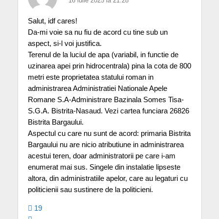
16 iulie 2025 la 21:28
Salut, idf cares!
Da-mi voie sa nu fiu de acord cu tine sub un
aspect, si-l voi justifica.
Terenul de la luciul de apa (variabil, in functie de
uzinarea apei prin hidrocentrala) pina la cota de 800
metri este proprietatea statului roman in
administrarea Administratiei Nationale Apele
Romane S.A-Administrare Bazinala Somes Tisa-
S.G.A. Bistrita-Nasaud. Vezi cartea funciara 26826
Bistrita Bargaului.
Aspectul cu care nu sunt de acord: primaria Bistrita
Bargaului nu are nicio atributiune in administrarea
acestui teren, doar administratorii pe care i-am
enumerat mai sus. Singele din instalatie lipseste
altora, din administratiile apelor, care au legaturi cu
politicienii sau sustinere de la politicieni.
19