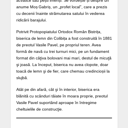
acvatice sau pești imenși. Se vorbește și despre un
anume Moș Gabriș, un „profet local”, care a prezis
cu decenii înainte strămutarea satului în vederea
ridicării barajului.
Potrivit Protopopiatului Ortodox Român Bistrița,
biserica de lemn din Colibița a fost construită în 1881
de preotul Vasile Pavel, pe propriul teren. Avea
formă de navă cu trei turnuri mici, pe un fundament
format din câţiva bolovani mai mari, destul de micuţă
şi joasă. La început, biserica nu avea clopote, doar
toacă de lemn şi de fier, care chemau credincioșii la
slujbă.
Atât pe din afară, cât şi în interior, biserica era
blănită cu scânduri tăiate în moara proprie, preotul
Vasile Pavel suportând aproape în întregime
cheltuielile de construcţie.