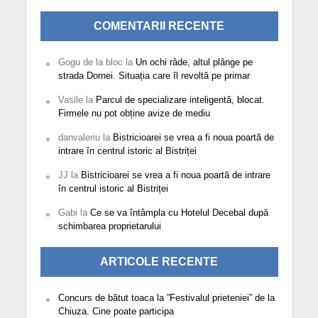
COMENTARII RECENTE
Gogu de la bloc
la
Un ochi râde, altul plânge pe
strada Dornei. Situația care îl revoltă pe primar
Vasile
la
Parcul de specializare inteligentă, blocat.
Firmele nu pot obține avize de mediu
danvaleriu
la
Bistricioarei se vrea a fi noua poartă de
intrare în centrul istoric al Bistriței
JJ
la
Bistricioarei se vrea a fi noua poartă de intrare
în centrul istoric al Bistriței
Gabi
la
Ce se va întâmpla cu Hotelul Decebal după
schimbarea proprietarului
ARTICOLE RECENTE
Concurs de bătut toaca la ”Festivalul prieteniei” de la
Chiuza. Cine poate participa