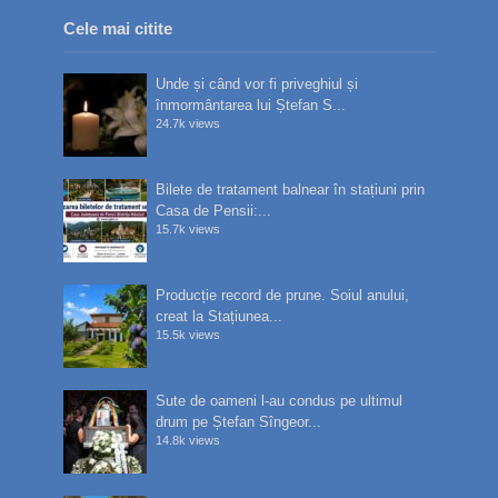
Cele mai citite
Unde și când vor fi priveghiul și
înmormântarea lui Ștefan S...
24.7k views
Bilete de tratament balnear în stațiuni prin
Casa de Pensii:...
15.7k views
Producție record de prune. Soiul anului,
creat la Stațiunea...
15.5k views
Sute de oameni l-au condus pe ultimul
drum pe Ștefan Sîngeor...
14.8k views