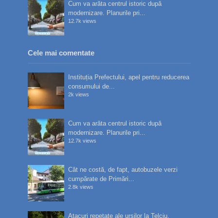
Cum va arăta centrul istoric după
modernizare. Planurile pri...
12.7k views
Cele mai comentate
Instituția Prefectului, apel pentru reducerea
consumului de...
2k views
Cum va arăta centrul istoric după
modernizare. Planurile pri...
12.7k views
Cât ne costă, de fapt, autobuzele verzi
cumpărate de Primări...
2.8k views
Atacuri repetate ale urșilor la Telciu.