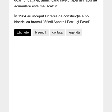
doar fundaţia ei, atunci când nivelul apei din lacul de
acumulare este mai scăzut.
În 1984 au început lucrările de construcţie a noii
biserici cu hramul ”Sfinții Apostoli Petru și Pavel”.
Etichete
biserică
colibița
legendă