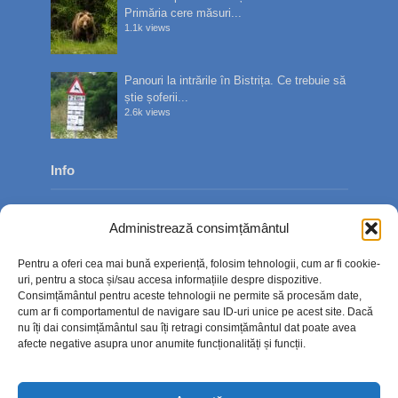
Primăria cere măsuri...
1.1k views
Panouri la intrările în Bistrița. Ce trebuie să
știe șoferii...
2.6k views
Info
Despre noi
Administrează consimțământul
Publicitate
Pentru a oferi cea mai bună experiență, folosim tehnologii, cum ar fi cookie-
Contact
uri, pentru a stoca și/sau accesa informațiile despre dispozitive.
Consimțământul pentru aceste tehnologii ne permite să procesăm date,
Politica de confidențialitate
cum ar fi comportamentul de navigare sau ID-uri unice pe acest site. Dacă
nu îți dai consimțământul sau îți retragi consimțământul dat poate avea
Politică cookie-uri (UE)
afecte negative asupra unor anumite funcționalități și funcții.