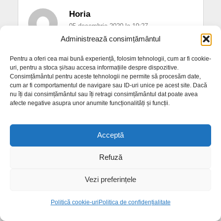
Horia
05 decembrie 2020 la 19:27
Administrează consimțământul
Trebuie să se înceapă ca în cazul unui acident să
fie chemați în fața instanței nu numai soferul ci și
Pentru a oferi cea mai bună experiență, folosim tehnologii, cum ar fi cookie-
uri, pentru a stoca și/sau accesa informațiile despre dispozitive.
primarul și consilieri locali care nu au vrut sau nu
Consimțământul pentru aceste tehnologii ne permite să procesăm date,
au putut să facă pistele de biciclete.
cum ar fi comportamentul de navigare sau ID-uri unice pe acest site. Dacă
nu îți dai consimțământul sau îți retragi consimțământul dat poate avea
afecte negative asupra unor anumite funcționalități și funcții.
Acceptă
Ion
Refuză
05 decembrie 2020 la 20:06
Vezi preferințele
Biciclisti platiti taxe pe bicicleta si apoi emiteti
pretenti ! Vreti totul moca avti o gandire comunista,
Politică cookie-uri
Politica de confidențialitate
drepturi egale fara investitie !