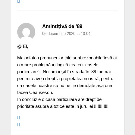
Amintițivă de '89
06 decembrie 2020 la 10:04
@ El,
Majoritatea propunerilor tale sunt rezonabile însă ai
o mare problemă în logică cea cu “casele
particulare” . Noi am ieșit în strada în ’89 tocmai
pentru a avea drept la propietatea noastră, pentru
ca casele noastre să nu ne fie demolate așa cum
făcea Ceaușescu.
În concluzie o casă particulară are drept de
prioritate asupra a tot ce este în jurul ei !!!!!!!!!!!!