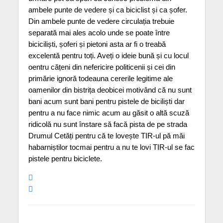
ambele punte de vedere și ca biciclist și ca șofer.
Din ambele punte de vedere circulația trebuie
separată mai ales acolo unde se poate între
biciciliști, șoferi și pietoni asta ar fi o treabă
excelentă pentru toți. Aveți o ideie bună și cu locul
oentru cățeni din nefericire politicenii și cei din
primărie ignoră todeauna cererile legitime ale
oamenilor din bistrița deobicei motivând că nu sunt
bani acum sunt bani pentru pistele de biciliști dar
pentru a nu face nimic acum au găsit o altă scuză
ridicolă nu sunt înstare să facă pista de pe strada
Drumul Cetăți pentru că te lovește TIR-ul pă măi
habarniștilor tocmai pentru a nu te lovi TIR-ul se fac
pistele pentru biciclete.