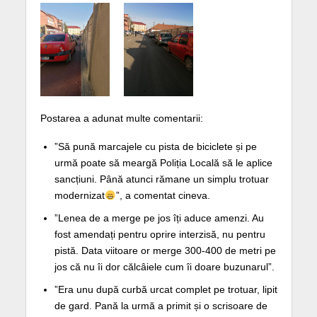
Postarea a adunat multe comentarii:
”Să pună marcajele cu pista de biciclete și pe
urmă poate să meargă Poliția Locală să le aplice
sancțiuni. Până atunci rămane un simplu trotuar
modernizat
”, a comentat cineva.
”Lenea de a merge pe jos îți aduce amenzi. Au
fost amendați pentru oprire interzisă, nu pentru
pistă. Data viitoare or merge 300-400 de metri pe
jos că nu îi dor călcâiele cum îi doare buzunarul”.
”Era unu după curbă urcat complet pe trotuar, lipit
de gard. Pană la urmă a primit și o scrisoare de