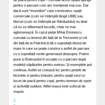
pentru o parcare cum am menționat mai sus. Dar
dacă sunt “investitori” care construiesc spații
comerciale (cum se întâmplă lângă UBB) sau
blocuri (cum se întâmplă pe Năsăudului) nu doar
că nu se eliberează locurile, chiar se mai
aglomerează. În cazul pieței Mihai Eminescu
cumulat cu terenul din față de la Trezorerie și cel
din față de la Policlinică dă o suprafață destul de
mare în care se poate construi o astfel de parcare
cu o suprafață verde generoasă deasupra. Putem
pune și Bulevardul în ecuație cu o parcare după
modelul săpăturilor pentru metrou. Și exemplele pot
continua. Astfel se creează loc pentru pistele de
biciclete și pentru trotuare, pentru spații verzi și
locuri de joacă pentru copii, pentru terenuri de sport
și activități outdoor. Altfel orașul este sufocat de
mașini.