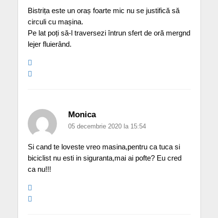
Bistrița este un oraș foarte mic nu se justifică să
circuli cu mașina.
Pe lat poți să-l traversezi întrun sfert de oră mergnd
lejer fluierând.
Monica
05 decembrie 2020 la 15:54
Si cand te loveste vreo masina,pentru ca tuca si
biciclist nu esti in siguranta,mai ai pofte? Eu cred
ca nu!!!