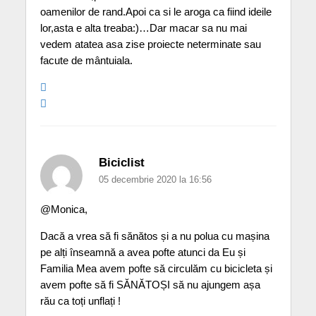
oamenilor de rand.Apoi ca si le aroga ca fiind ideile
lor,asta e alta treaba:)…Dar macar sa nu mai
vedem atatea asa zise proiecte neterminate sau
facute de mântuiala.
Biciclist
05 decembrie 2020 la 16:56
@Monica,
Dacă a vrea să fi sănătos și a nu polua cu mașina
pe alți înseamnă a avea pofte atunci da Eu și
Familia Mea avem pofte să circulăm cu bicicleta și
avem pofte să fi SĂNĂTOȘI să nu ajungem așa
rău ca toți unflați !