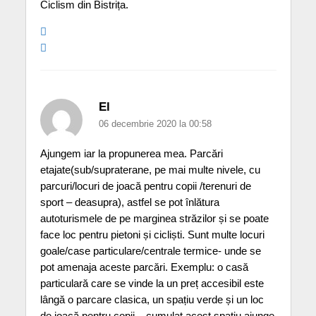
Ciclism din Bistrița.
El
06 decembrie 2020 la 00:58
Ajungem iar la propunerea mea. Parcări
etajate(sub/supraterane, pe mai multe nivele, cu
parcuri/locuri de joacă pentru copii /terenuri de
sport – deasupra), astfel se pot înlătura
autoturismele de pe marginea străzilor și se poate
face loc pentru pietoni și cicliști. Sunt multe locuri
goale/case particulare/centrale termice- unde se
pot amenaja aceste parcări. Exemplu: o casă
particulară care se vinde la un preț accesibil este
lângă o parcare clasica, un spațiu verde și un loc
de joacă pentru copii – cumulat acest spațiu ajunge