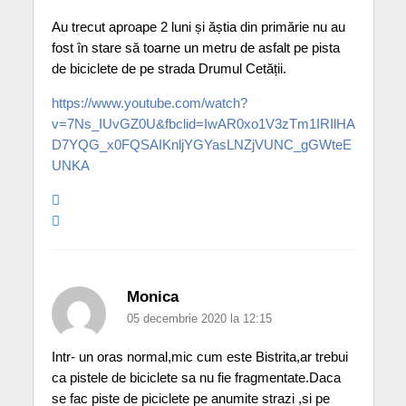
Au trecut aproape 2 luni și ăștia din primărie nu au
fost în stare să toarne un metru de asfalt pe pista
de biciclete de pe strada Drumul Cetății.
https://www.youtube.com/watch?
v=7Ns_IUvGZ0U&fbclid=IwAR0xo1V3zTm1IRIlHA
D7YQG_x0FQSAIKnljYGYasLNZjVUNC_gGWteE
UNKA
Monica
05 decembrie 2020 la 12:15
Intr- un oras normal,mic cum este Bistrita,ar trebui
ca pistele de biciclete sa nu fie fragmentate.Daca
se fac piste de piciclete pe anumite strazi ,si pe