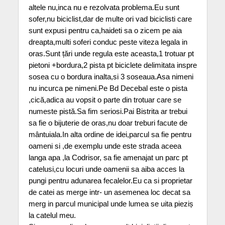
altele nu,inca nu e rezolvata problema.Eu sunt
sofer,nu biciclist,dar de multe ori vad biciclisti care
sunt expusi pentru ca,haideti sa o zicem pe aia
dreapta,multi soferi conduc peste viteza legala in
oras.Sunt țări unde regula este aceasta,1 trotuar pt
pietoni +bordura,2 pista pt biciclete delimitata inspre
sosea cu o bordura inalta,si 3 soseaua.Asa nimeni
nu incurca pe nimeni.Pe Bd Decebal este o pista
,cică,adica au vopsit o parte din trotuar care se
numeste pistă.Sa fim seriosi.Pai Bistrita ar trebui
sa fie o bijuterie de oras,nu doar treburi facute de
mântuiala.In alta ordine de idei,parcul sa fie pentru
oameni si ,de exemplu unde este strada aceea
langa apa ,la Codrisor, sa fie amenajat un parc pt
catelusi,cu locuri unde oamenii sa aiba acces la
pungi pentru adunarea fecalelor.Eu ca si proprietar
de catei as merge intr- un asemenea loc decat sa
merg in parcul municipal unde lumea se uita pieziș
la catelul meu.