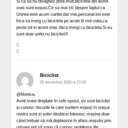
Si ca sa nu divaghez prea mult,biciclistii din acest
oras sunt expusi.Ce sa mai zic despre faptul ca
Unirea este acum cartier,dar mie,personal imi este
frica sa merg cu bicicleta pe acolo.Iti risti viata,ca
peste tot in acest oras daca mergi cu bicicleta.Si eu
sunt doar șofer,nu biciclist!!!
Biciclist
05 decembrie 2020 la 13:58
@Monica,
Aveți mare dreptate în cele spuse, eu sunt biciclist
și cunosc riscurile la care suntem expuși în orașul
nostru sunt și șofer deobicei folosesc mașina doar
când trebuie să mă deplaseze în afara orașului prin
urmare pot să spun că cunosc problema din