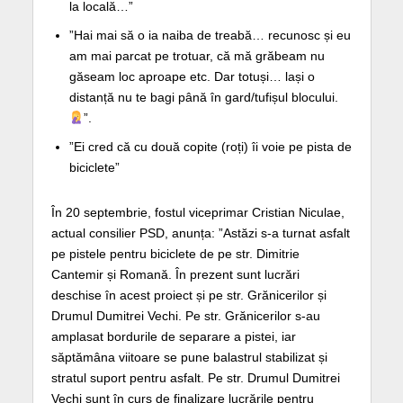
la locală…”
”Hai mai să o ia naiba de treabă… recunosc și eu
am mai parcat pe trotuar, că mă grăbeam nu
găseam loc aproape etc. Dar totuși… lași o
distanță nu te bagi până în gard/tufișul blocului.
”.
”Ei cred că cu două copite (roți) îi voie pe pista de
biciclete”
În 20 septembrie, fostul viceprimar Cristian Niculae,
actual consilier PSD, anunța: ”Astăzi s-a turnat asfalt
pe pistele pentru biciclete de pe str. Dimitrie
Cantemir și Romană. În prezent sunt lucrări
deschise în acest proiect și pe str. Grănicerilor și
Drumul Dumitrei Vechi. Pe str. Grănicerilor s-au
amplasat bordurile de separare a pistei, iar
săptămâna viitoare se pune balastrul stabilizat și
stratul suport pentru asfalt. Pe str. Drumul Dumitrei
Vechi sunt în curs de finalizare lucrările pentru