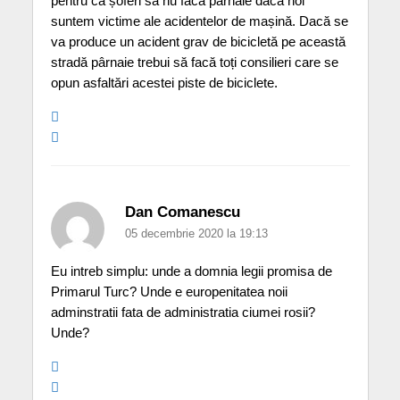
pentru ca șoferi să nu facă pârnaie dacă noi
suntem victime ale acidentelor de mașină. Dacă se
va produce un acident grav de bicicletă pe această
stradă pârnaie trebui să facă toți consilieri care se
opun asfaltări acestei piste de biciclete.
Dan Comanescu
05 decembrie 2020 la 19:13
Eu intreb simplu: unde a domnia legii promisa de
Primarul Turc? Unde e europenitatea noii
adminstratii fata de administratia ciumei rosii?
Unde?