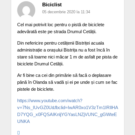
Biciclist
05 decembrie 2020 la 11:34
Cel mai potrivit loc pentru o pistă de biciclete
adevărată este pe strada Drumul Cetății.
Din nefericire pentru cetățenii Bistriței acuala
administrație a orașului Bistrița nu a fost încă în
stare să toarne nici măcar 1 m de asfalt pe pista de
biciclete Drumul Cetății.
Ar fi bine ca cei din primărie să facă o deplasare
până în Olanda să vadă și ei pe unde și cum se fac
pistele de biciclete.
https://www.youtube.com/watch?
v=7Ns_IUvGZ0U&fbclid=IwAR0xo1V3zTm1IRIlHA
D7YQG_x0FQSAIKnljYGYasLNZjVUNC_gGWteE
UNKA