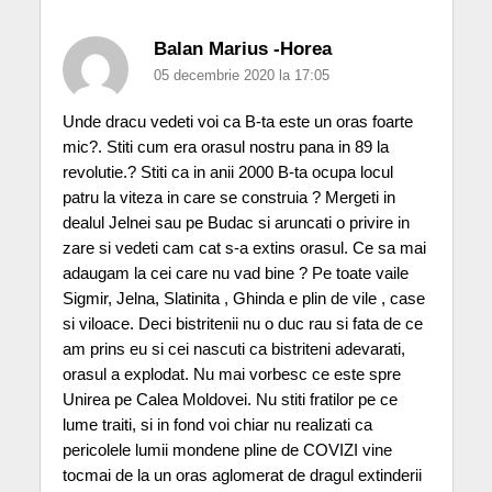
Balan Marius -Horea
05 decembrie 2020 la 17:05
Unde dracu vedeti voi ca B-ta este un oras foarte
mic?. Stiti cum era orasul nostru pana in 89 la
revolutie.? Stiti ca in anii 2000 B-ta ocupa locul
patru la viteza in care se construia ? Mergeti in
dealul Jelnei sau pe Budac si aruncati o privire in
zare si vedeti cam cat s-a extins orasul. Ce sa mai
adaugam la cei care nu vad bine ? Pe toate vaile
Sigmir, Jelna, Slatinita , Ghinda e plin de vile , case
si viloace. Deci bistritenii nu o duc rau si fata de ce
am prins eu si cei nascuti ca bistriteni adevarati,
orasul a explodat. Nu mai vorbesc ce este spre
Unirea pe Calea Moldovei. Nu stiti fratilor pe ce
lume traiti, si in fond voi chiar nu realizati ca
pericolele lumii mondene pline de COVIZI vine
tocmai de la un oras aglomerat de dragul extinderii