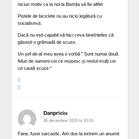
niciun motiv ca la noi la Bistrița să fie altfel.
Pistele de biciclete nu au nicio legătură cu
socialismul.
Dacă nu ești capabil să faci ceva bineînțeles că
găsești o grămadă de scuze.
Un șef de-al meu avea o vorbă ” Sunt numai două
feluri de oameni cei ce reușesc și restul mulți cei
ce caută scuze “
Danpriciu
06 decembrie 2020 la 10:19
Fane, fusei sarcastic. Am dus la extrem un anumit