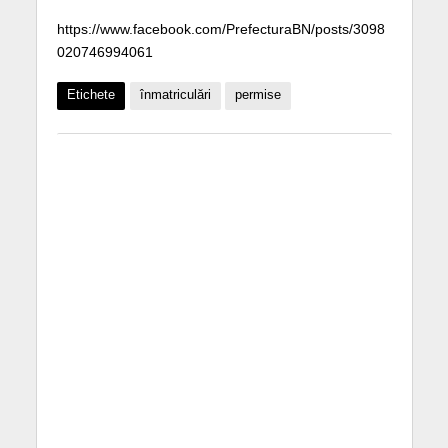
https://www.facebook.com/PrefecturaBN/posts/3098
020746994061
Etichete
înmatriculări
permise