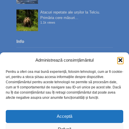
Atacuri repetate ale urșilor la Telciu.
Primăria cere măsuri...
1.1k views
Info
Despre noi
Administrează consimțământul
Publicitate
Pentru a oferi cea mai bună experiență, folosim tehnologii, cum ar fi cookie-
Contact
uri, pentru a stoca și/sau accesa informațiile despre dispozitive.
Consimțământul pentru aceste tehnologii ne permite să procesăm date,
Politica de confidențialitate
cum ar fi comportamentul de navigare sau ID-uri unice pe acest site. Dacă
nu îți dai consimțământul sau îți retragi consimțământul dat poate avea
Politică cookie-uri (UE)
afecte negative asupra unor anumite funcționalități și funcții.
Acceptă