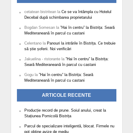
cetatean bistritean
la
Ce se va întâmpla cu Hotelul
Decebal după schimbarea proprietarului
Bogdan Somesan
la
”Hai în centru” la Bistrița: Seară
Mediteraneană în parcul cu castani
Celentano
la
Panouri la intrările în Bistrița. Ce trebuie
să știe șoferii. Noi verificări
Jakuelina - ristorante
la
”Hai în centru” la Bistrița:
Seară Mediteraneană în parcul cu castani
Gogu
la
”Hai în centru” la Bistrița: Seară
Mediteraneană în parcul cu castani
ARTICOLE RECENTE
Producție record de prune. Soiul anului, creat la
Stațiunea Pomicolă Bistrița
Parcul de specializare inteligentă, blocat. Firmele nu
pot obține avize de mediu