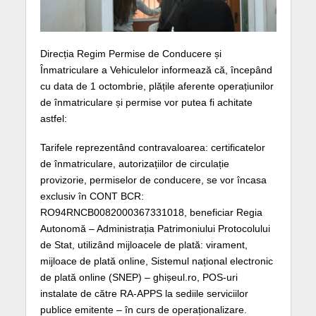
Direcția Regim Permise de Conducere și
Înmatriculare a Vehiculelor informează că, începând
cu data de 1 octombrie, plățile aferente operațiunilor
de înmatriculare și permise vor putea fi achitate
astfel:
Tarifele reprezentând contravaloarea: certificatelor
de înmatriculare, autorizațiilor de circulație
provizorie, permiselor de conducere, se vor încasa
exclusiv în CONT BCR:
RO94RNCB0082000367331018, beneficiar Regia
Autonomă – Administrația Patrimoniului Protocolului
de Stat, utilizând mijloacele de plată: virament,
mijloace de plată online, Sistemul național electronic
de plată online (SNEP) – ghișeul.ro, POS-uri
instalate de către RA-APPS la sediile serviciilor
publice emitente – în curs de operaționalizare.