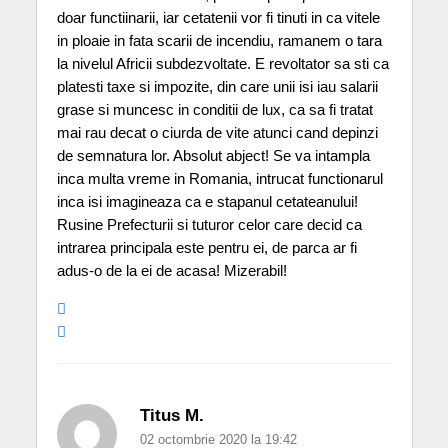
doar functiinarii, iar cetatenii vor fi tinuti in ca vitele
in ploaie in fata scarii de incendiu, ramanem o tara
la nivelul Africii subdezvoltate. E revoltator sa sti ca
platesti taxe si impozite, din care unii isi iau salarii
grase si muncesc in conditii de lux, ca sa fi tratat
mai rau decat o ciurda de vite atunci cand depinzi
de semnatura lor. Absolut abject! Se va intampla
inca multa vreme in Romania, intrucat functionarul
inca isi imagineaza ca e stapanul cetateanului!
Rusine Prefecturii si tuturor celor care decid ca
intrarea principala este pentru ei, de parca ar fi
adus-o de la ei de acasa! Mizerabil!
Titus M.
02 octombrie 2020 la 19:42