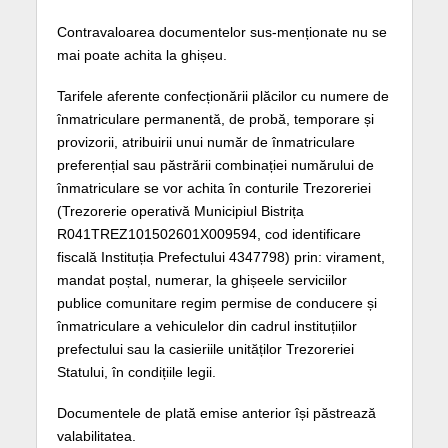
Contravaloarea documentelor sus-menționate nu se
mai poate achita la ghișeu.
Tarifele aferente confecționării plăcilor cu numere de
înmatriculare permanentă, de probă, temporare și
provizorii, atribuirii unui număr de înmatriculare
preferențial sau păstrării combinației numărului de
înmatriculare se vor achita în conturile Trezoreriei
(Trezorerie operativă Municipiul Bistrița
R041TREZ101502601X009594, cod identificare
fiscală Instituția Prefectului 4347798) prin: virament,
mandat poștal, numerar, la ghișeele serviciilor
publice comunitare regim permise de conducere și
înmatriculare a vehiculelor din cadrul instituțiilor
prefectului sau la casieriile unităților Trezoreriei
Statului, în condițiile legii.
Documentele de plată emise anterior își păstrează
valabilitatea.