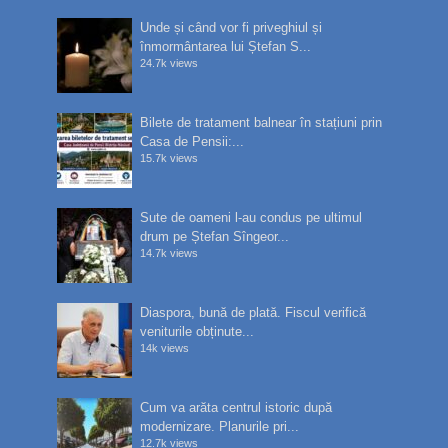
Unde și când vor fi priveghiul și
înmormântarea lui Ștefan S...
24.7k views
Bilete de tratament balnear în stațiuni prin
Casa de Pensii:...
15.7k views
Sute de oameni l-au condus pe ultimul
drum pe Ștefan Sîngeor...
14.7k views
Diaspora, bună de plată. Fiscul verifică
veniturile obținute...
14k views
Cum va arăta centrul istoric după
modernizare. Planurile pri...
12.7k views