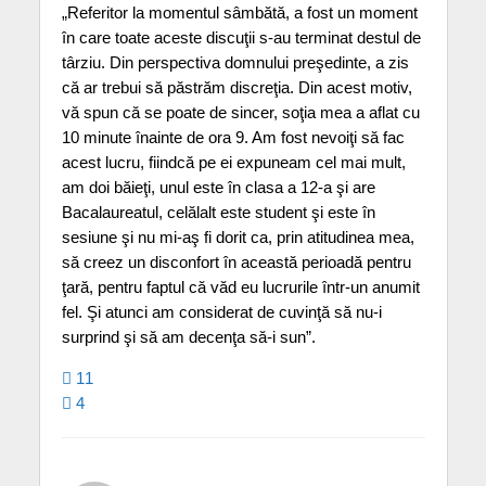
„Referitor la momentul sâmbătă, a fost un moment
în care toate aceste discuţii s-au terminat destul de
târziu. Din perspectiva domnului preşedinte, a zis
că ar trebui să păstrăm discreţia. Din acest motiv,
vă spun că se poate de sincer, soţia mea a aflat cu
10 minute înainte de ora 9. Am fost nevoiţi să fac
acest lucru, fiindcă pe ei expuneam cel mai mult,
am doi băieţi, unul este în clasa a 12-a şi are
Bacalaureatul, celălalt este student şi este în
sesiune şi nu mi-aş fi dorit ca, prin atitudinea mea,
să creez un disconfort în această perioadă pentru
ţară, pentru faptul că văd eu lucrurile într-un anumit
fel. Şi atunci am considerat de cuvinţă să nu-i
surprind şi să am decenţa să-i sun”.
11
4