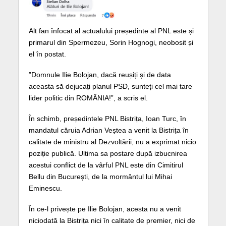
Alt fan înfocat al actualului președinte al PNL este și
primarul din Spermezeu, Sorin Hognogi, neobosit și
el în postat.
”Domnule Ilie Bolojan, dacă reușiți și de data
aceasta să dejucați planul PSD, sunteți cel mai tare
lider politic din ROMÂNIA!”, a scris el.
În schimb, președintele PNL Bistrița, Ioan Turc, în
mandatul căruia Adrian Veștea a venit la Bistrița în
calitate de ministru al Dezvoltării, nu a exprimat nicio
poziție publică. Ultima sa postare după izbucnirea
acestui conflict de la vârful PNL este din Cimitirul
Bellu din București, de la mormântul lui Mihai
Eminescu.
În ce-l privește pe Ilie Bolojan, acesta nu a venit
niciodată la Bistrița nici în calitate de premier, nici de