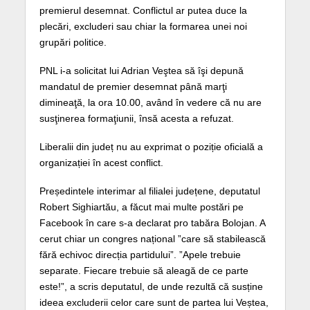
premierul desemnat. Conflictul ar putea duce la
plecări, excluderi sau chiar la formarea unei noi
grupări politice.
PNL i-a solicitat lui Adrian Veştea să îşi depună
mandatul de premier desemnat până marţi
dimineaţă, la ora 10.00, având în vedere că nu are
susţinerea formaţiunii, însă acesta a refuzat.
Liberalii din județ nu au exprimat o poziție oficială a
organizației în acest conflict.
Președintele interimar al filialei județene, deputatul
Robert Sighiartău, a făcut mai multe postări pe
Facebook în care s-a declarat pro tabăra Bolojan. A
cerut chiar un congres național ”care să stabilească
fără echivoc direcția partidului”. ”Apele trebuie
separate. Fiecare trebuie să aleagă de ce parte
este!”, a scris deputatul, de unde rezultă că susține
ideea excluderii celor care sunt de partea lui Veștea,