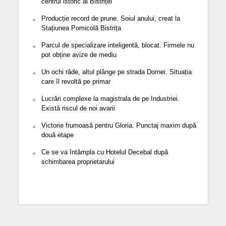
centrul istoric al Bistriței
Producție record de prune. Soiul anului, creat la
Stațiunea Pomicolă Bistrița
Parcul de specializare inteligentă, blocat. Firmele nu
pot obține avize de mediu
Un ochi râde, altul plânge pe strada Dornei. Situația
care îl revoltă pe primar
Lucrări complexe la magistrala de pe Industriei.
Există riscul de noi avarii
Victorie frumoasă pentru Gloria. Punctaj maxim după
două etape
Ce se va întâmpla cu Hotelul Decebal după
schimbarea proprietarului