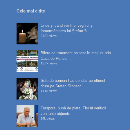
Cele mai citite
Unde și când vor fi priveghiul și
înmormântarea lui Ștefan S...
24.7k views
Bilete de tratament balnear în stațiuni prin
Casa de Pensii:...
15.7k views
Sute de oameni l-au condus pe ultimul
drum pe Ștefan Sîngeor...
14.8k views
Diaspora, bună de plată. Fiscul verifică
veniturile obținute...
14k views