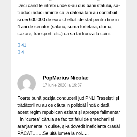
Deci cand te intrebi unde s-au dus banii statului, sa-
ti aduci aduci aminte ca la datoria tarii au contribuit
si cei 600.000 de euro cheltuiti de stat pentru tine in
4 ani de senator (salariu, suma forfetara, diurna,
cazare, transport, etc.) ca sa tai frunza la caini.
41
4
PopMarius Nicolae
17 iunie 2026 la 19:37
Foarte bună poziția conducerii jud PNL! Traseiștii și
trădătorii nu au ce căuta in politică! Încă o dată ,
acest regim republican ezitant și aproape falimentar
, în “curtea” căruia se fac tot felul de șmecherii și
aranjamente in culise, și-a dovedit ineficienta crasă!
PĂCAT…….Se uită lumea la noi…..