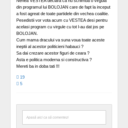
Nenea VESTEA declara ca nu schimba o virgula
din programul lui BOLOJAN care de fapt la inceput
a fost agreat de toate partidele din vechea coalitie.
Pesedistii vor vota acum cu VESTEA desi pentru
acelasi program cu virgule cu tot l-au dat jos pe
BOLOJAN.
Cum mama dracului va suna voua toate aceste
ineptii al acestor politicieni habauci ?
Sa dai crezare acestor figuri de ceara ?
Asta e politica moderna si constructiva ?
Mereti ba in doba tati !!!
19
5
Apasă aici ca să comentezi