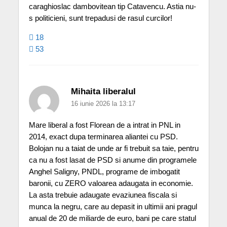
caraghioslac dambovitean tip Catavencu. Astia nu-
s politicieni, sunt trepadusi de rasul curcilor!
18
53
Mihaita liberalul
16 iunie 2026 la 13:17
Mare liberal a fost Florean de a intrat in PNL in
2014, exact dupa terminarea aliantei cu PSD.
Bolojan nu a taiat de unde ar fi trebuit sa taie, pentru
ca nu a fost lasat de PSD si anume din programele
Anghel Saligny, PNDL, programe de imbogatit
baronii, cu ZERO valoarea adaugata in economie.
La asta trebuie adaugate evaziunea fiscala si
munca la negru, care au depasit in ultimii ani pragul
anual de 20 de miliarde de euro, bani pe care statul