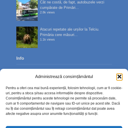
Cât ne costă, de fapt, autobuzele verzi
cumpărate de Primări...
2.8k views
Atacuri repetate ale urșilor la Telciu.
Primăria cere măsuri...
1.1k views
Info
Despre noi
Administrează consimțământul
Publicitate
Pentru a oferi cea mai bună experiență, folosim tehnologii, cum ar fi cookie-
Contact
uri, pentru a stoca și/sau accesa informațiile despre dispozitive.
Consimțământul pentru aceste tehnologii ne permite să procesăm date,
Politica de confidențialitate
cum ar fi comportamentul de navigare sau ID-uri unice pe acest site. Dacă
nu îți dai consimțământul sau îți retragi consimțământul dat poate avea
Politică cookie-uri (UE)
afecte negative asupra unor anumite funcționalități și funcții.