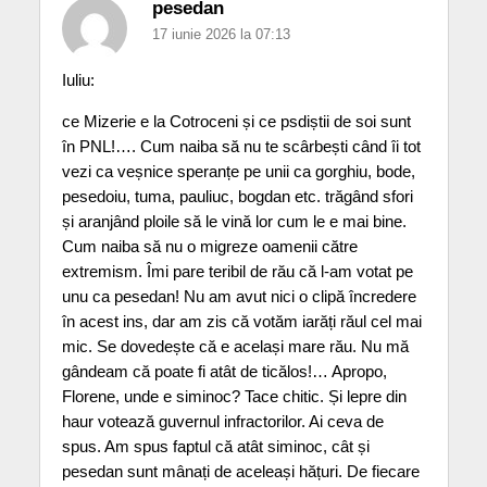
pesedan
17 iunie 2026 la 07:13
Iuliu:
ce Mizerie e la Cotroceni și ce psdiștii de soi sunt
în PNL!…. Cum naiba să nu te scârbești când îi tot
vezi ca veșnice speranțe pe unii ca gorghiu, bode,
pesedoiu, tuma, pauliuc, bogdan etc. trăgând sfori
și aranjând ploile să le vină lor cum le e mai bine.
Cum naiba să nu o migreze oamenii către
extremism. Îmi pare teribil de rău că l-am votat pe
unu ca pesedan! Nu am avut nici o clipă încredere
în acest ins, dar am zis că votăm iarăți răul cel mai
mic. Se dovedește că e același mare rău. Nu mă
gândeam că poate fi atât de ticălos!… Apropo,
Florene, unde e siminoc? Tace chitic. Și lepre din
haur votează guvernul infractorilor. Ai ceva de
spus. Am spus faptul că atât siminoc, cât și
pesedan sunt mânați de aceleași hățuri. De fiecare