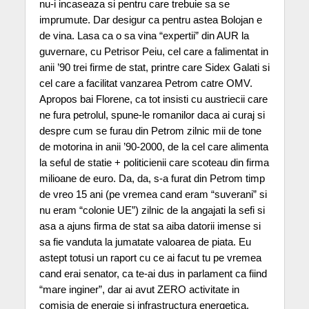
nu-i incaseaza si pentru care trebuie sa se
imprumute. Dar desigur ca pentru astea Bolojan e
de vina. Lasa ca o sa vina “expertii” din AUR la
guvernare, cu Petrisor Peiu, cel care a falimentat in
anii ’90 trei firme de stat, printre care Sidex Galati si
cel care a facilitat vanzarea Petrom catre OMV.
Apropos bai Florene, ca tot insisti cu austriecii care
ne fura petrolul, spune-le romanilor daca ai curaj si
despre cum se furau din Petrom zilnic mii de tone
de motorina in anii ’90-2000, de la cel care alimenta
la seful de statie + politicienii care scoteau din firma
milioane de euro. Da, da, s-a furat din Petrom timp
de vreo 15 ani (pe vremea cand eram “suverani” si
nu eram “colonie UE”) zilnic de la angajati la sefi si
asa a ajuns firma de stat sa aiba datorii imense si
sa fie vanduta la jumatate valoarea de piata. Eu
astept totusi un raport cu ce ai facut tu pe vremea
cand erai senator, ca te-ai dus in parlament ca fiind
“mare inginer”, dar ai avut ZERO activitate in
comisia de energie si infrastructura energetica.