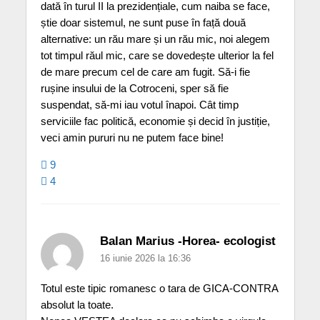
dată în turul II la prezidențiale, cum naiba se face,
știe doar sistemul, ne sunt puse în față două
alternative: un rău mare și un rău mic, noi alegem
tot timpul răul mic, care se dovedește ulterior la fel
de mare precum cel de care am fugit. Să-i fie
rușine insului de la Cotroceni, sper să fie
suspendat, să-mi iau votul înapoi. Cât timp
serviciile fac politică, economie și decid în justiție,
veci amin pururi nu ne putem face bine!
9
4
Balan Marius -Horea- ecologist
16 iunie 2026 la 16:36
Totul este tipic romanesc o tara de GICA-CONTRA
absolut la toate.