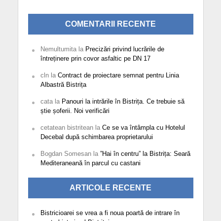
COMENTARII RECENTE
Nemultumita
la
Precizări privind lucrările de
întreținere prin covor asfaltic pe DN 17
cln
la
Contract de proiectare semnat pentru Linia
Albastră Bistrița
cata
la
Panouri la intrările în Bistrița. Ce trebuie să
știe șoferii. Noi verificări
cetatean bistritean
la
Ce se va întâmpla cu Hotelul
Decebal după schimbarea proprietarului
Bogdan Somesan
la
”Hai în centru” la Bistrița: Seară
Mediteraneană în parcul cu castani
ARTICOLE RECENTE
Bistricioarei se vrea a fi noua poartă de intrare în