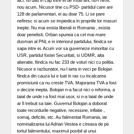
aici. Isi dau in cap intre ei de multi ani, nu-i nimic
nou acum. Nicusor tine cu PSD- partidul care are
128 de parlamentari, ei au doar 75. Li se pare
nefiresc si acum se impiedica in propriile lor masuri
inepte. Nu mai exista liberali in Romania , exista
doar penelisti. Orban spunea ca cel mai mare
dusman al PNL e in interiorul partidului, fiindca se
sapa intre ei. Acum vor sa guverneze minoritar cu
USR, partidul fostei Securitati, si UDMR, alta
aberatie, fiindca nu fac 233 de voturi nici cu politia.
Nicusor e razbunator, nu-l iarta in veci pe Bolojan
fiindca din cauza lui e luat in ras cu incalcarea
promisiunii ca nu creste TVA. Majorarea TVA a fost
o decizie inepta. Bolojan n-a facut nici o reforma, a
taiat de unde i-a fost mai usor, si n-a taiat de unde
ar fi trebuit sa taie. Guvernul Bolojan a doborat
toate recordurile negative, recesiune, inflatie ,
somaj, deficite, etc. Au falimentat Romania, iar
nominalizarea lui Adrian Vestea e cireasa de pe
tortul falimentului, maximul posibil al unui