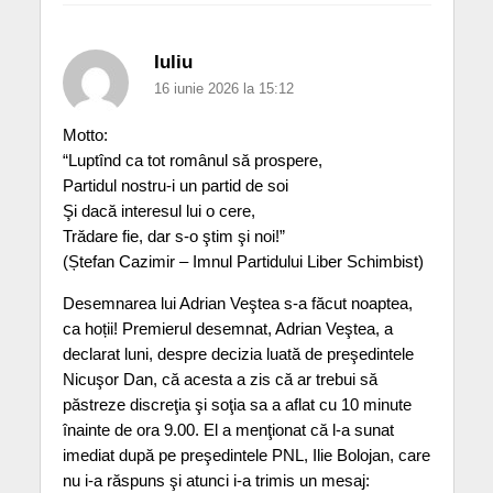
Iuliu
16 iunie 2026 la 15:12
Motto:
“Luptînd ca tot românul să prospere,
Partidul nostru-i un partid de soi
Şi dacă interesul lui o cere,
Trădare fie, dar s-o ştim şi noi!”
(Ștefan Cazimir – Imnul Partidului Liber Schimbist)
Desemnarea lui Adrian Veştea s-a făcut noaptea,
ca hoții! Premierul desemnat, Adrian Veştea, a
declarat luni, despre decizia luată de preşedintele
Nicuşor Dan, că acesta a zis că ar trebui să
păstreze discreţia şi soţia sa a aflat cu 10 minute
înainte de ora 9.00. El a menţionat că l-a sunat
imediat după pe preşedintele PNL, Ilie Bolojan, care
nu i-a răspuns şi atunci i-a trimis un mesaj: