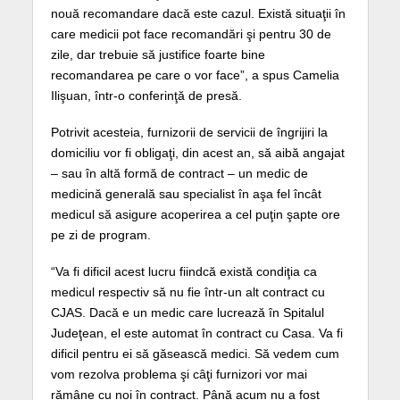
nouă recomandare dacă este cazul. Există situaţii în
care medicii pot face recomandări şi pentru 30 de
zile, dar trebuie să justifice foarte bine
recomandarea pe care o vor face”, a spus Camelia
Ilişuan, într-o conferinţă de presă.
Potrivit acesteia, furnizorii de servicii de îngrijiri la
domiciliu vor fi obligaţi, din acest an, să aibă angajat
– sau în altă formă de contract – un medic de
medicină generală sau specialist în aşa fel încât
medicul să asigure acoperirea a cel puţin şapte ore
pe zi de program.
“Va fi dificil acest lucru fiindcă există condiţia ca
medicul respectiv să nu fie într-un alt contract cu
CJAS. Dacă e un medic care lucrează în Spitalul
Judeţean, el este automat în contract cu Casa. Va fi
dificil pentru ei să găsească medici. Să vedem cum
vom rezolva problema şi câţi furnizori vor mai
rămâne cu noi în contract. Până acum nu a fost