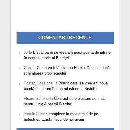
COMENTARII RECENTE
JJ
la
Bistricioarei se vrea a fi noua poartă de intrare
în centrul istoric al Bistriței
Gabi
la
Ce se va întâmpla cu Hotelul Decebal după
schimbarea proprietarului
PostaciOcazional
la
Bistricioarei se vrea a fi noua
poartă de intrare în centrul istoric al Bistriței
Floare Gaftone
la
Contract de proiectare semnat
pentru Linia Albastră Bistrița
cata
la
Lucrări complexe la magistrala de pe
Industriei. Există riscul de noi avarii