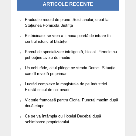
ARTICOLE RECENTE
Producție record de prune. Soiul anului, creat la
Stațiunea Pomicolă Bistrița
Bistricioarei se vrea a fi noua poartă de intrare în
centrul istoric al Bistriței
Parcul de specializare inteligentă, blocat. Firmele nu
pot obține avize de mediu
Un ochi râde, altul plânge pe strada Dornei. Situația
care îl revoltă pe primar
Lucrări complexe la magistrala de pe Industriei.
Există riscul de noi avarii
Victorie frumoasă pentru Gloria. Punctaj maxim după
două etape
Ce se va întâmpla cu Hotelul Decebal după
schimbarea proprietarului