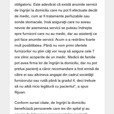
obligatoriu. Este adevărat că există anumite servicii
de îngrijiri la domiciliu care nu pot fi efectuate decât
de medic, cum ar fi tratamente perfuzabile sau
sonde stomacale, însă asiguraţii care nu aveau
nevoie de asemenea servicii se puteau îndrepta
spre furnizorii care nu au medic, dar au asistenţi ce
pot face anumite servicii. Acum s-a restrâns foarte
mult posibilitatea. Până nu vom primi ofertele
furnizorilor nu ştim câţi vor reuşi să asigure cele 7
ore zilnic acoperite de un medic. Medicii de familie
pot avea firma lor de îngrijiri la domiciliu, dar nu pot
prelua pacienţi a căror recomandare a fost emisă de
către ei sau altcineva angajat din cadrul societăţii
furnizorului sau rudă până la gradul 4, deci trebuie
să nu aibă nicio legătură cu pacientul”, a spus
Ilişuan.
Conform sursei citate, de îngrijiri la domiciliu
beneficiază persoanele care ies din spital şi au