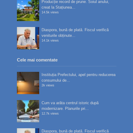
Producție record de prune. Soiul anului,
creat la Stațiunea...
14.5k views
Diaspora, bună de plată. Fiscul verifică
veniturile obținute...
14.1k views
Cele mai comentate
Instituția Prefectului, apel pentru reducerea
consumului de...
2k views
Cum va arăta centrul istoric după
modernizare. Planurile pri...
12.7k views
Diaspora, bună de plată. Fiscul verifică