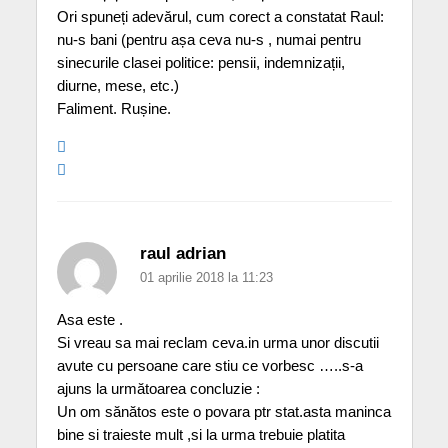
Ori spuneți adevărul, cum corect a constatat Raul:
nu-s bani (pentru așa ceva nu-s , numai pentru
sinecurile clasei politice: pensii, indemnizații,
diurne, mese, etc.)
Faliment. Rușine.
raul adrian
01 aprilie 2018 la 11:23
Asa este .
Si vreau sa mai reclam ceva.in urma unor discutii
avute cu persoane care stiu ce vorbesc …..s-a
ajuns la următoarea concluzie :
Un om sănătos este o povara ptr stat.asta maninca
bine si traieste mult ,si la urma trebuie platita