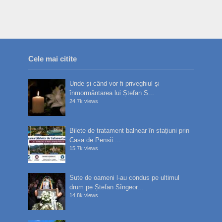
Cele mai citite
Unde și când vor fi priveghiul și
înmormântarea lui Ștefan S...
24.7k views
Bilete de tratament balnear în stațiuni prin
Casa de Pensii:...
15.7k views
Sute de oameni l-au condus pe ultimul
drum pe Ștefan Sîngeor...
14.8k views