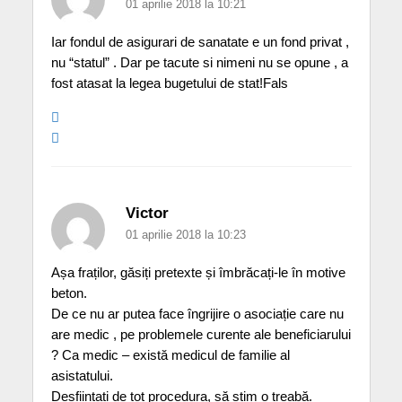
01 aprilie 2018 la 10:21
Iar fondul de asigurari de sanatate e un fond privat ,
nu “statul” . Dar pe tacute si nimeni nu se opune , a
fost atasat la legea bugetului de stat!Fals
Victor
01 aprilie 2018 la 10:23
Așa fraților, găsiți pretexte și îmbrăcați-le în motive
beton.
De ce nu ar putea face îngrijire o asociație care nu
are medic , pe problemele curente ale beneficiarului
? Ca medic – există medicul de familie al
asistatului.
Desființați de tot procedura, să știm o treabă.