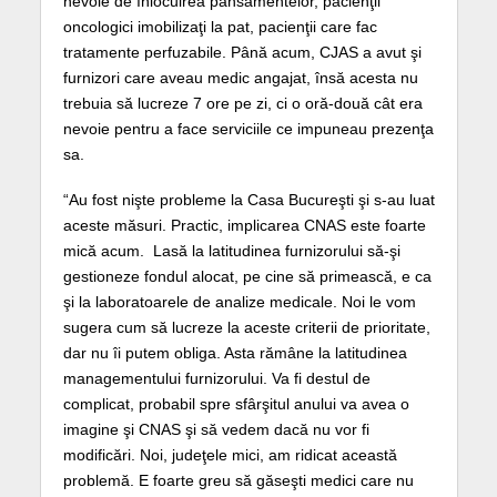
nevoie de înlocuirea pansamentelor, pacienţii
oncologici imobilizaţi la pat, pacienţii care fac
tratamente perfuzabile. Până acum, CJAS a avut şi
furnizori care aveau medic angajat, însă acesta nu
trebuia să lucreze 7 ore pe zi, ci o oră-două cât era
nevoie pentru a face serviciile ce impuneau prezenţa
sa.
“Au fost nişte probleme la Casa Bucureşti şi s-au luat
aceste măsuri. Practic, implicarea CNAS este foarte
mică acum. Lasă la latitudinea furnizorului să-şi
gestioneze fondul alocat, pe cine să primească, e ca
şi la laboratoarele de analize medicale. Noi le vom
sugera cum să lucreze la aceste criterii de prioritate,
dar nu îi putem obliga. Asta rămâne la latitudinea
managementului furnizorului. Va fi destul de
complicat, probabil spre sfârşitul anului va avea o
imagine şi CNAS şi să vedem dacă nu vor fi
modificări. Noi, judeţele mici, am ridicat această
problemă. E foarte greu să găseşti medici care nu