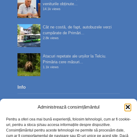
veniturile obținute...
14.1k views
Cât ne costă, de fapt, autobuzele verzi
cumpărate de Primări...
2.8k views
Atacuri repetate ale urșilor la Telciu.
Primăria cere măsuri...
1.1k views
Info
Despre noi
Administrează consimțământul
Publicitate
Pentru a oferi cea mai bună experiență, folosim tehnologii, cum ar fi cookie-
Contact
uri, pentru a stoca și/sau accesa informațiile despre dispozitive.
Consimțământul pentru aceste tehnologii ne permite să procesăm date,
Politica de confidențialitate
cum ar fi comportamentul de navigare sau ID-uri unice pe acest site. Dacă