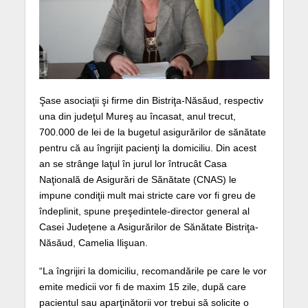
Şase asociaţii şi firme din Bistriţa-Năsăud, respectiv
una din judeţul Mureş au încasat, anul trecut,
700.000 de lei de la bugetul asigurărilor de sănătate
pentru că au îngrijit pacienţi la domiciliu. Din acest
an se strânge laţul în jurul lor întrucât Casa
Naţională de Asigurări de Sănătate (CNAS) le
impune condiţii mult mai stricte care vor fi greu de
îndeplinit, spune preşedintele-director general al
Casei Judeţene a Asigurărilor de Sănătate Bistriţa-
Năsăud, Camelia Ilişuan.
“La îngrijiri la domiciliu, recomandările pe care le vor
emite medicii vor fi de maxim 15 zile, după care
pacientul sau aparţinătorii vor trebui să solicite o