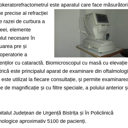
okeratorefractometrul este aparatul care face măsurători
te precise al
refracției
le razei de curbura a
eei, elemente
olut necesare în
uarea pre și
operatorie a
enților cu cataractă. Biomicroscopul cu masă cu elevație
trică este principalul aparat de examinare din oftalmolog
 este utilizat la fiecare consultație, și permite examinare
te de magnificație și cu filtre speciale, a polului anterior ș
pitalul Județean de Urgență Bistrița și în Policlinică
lmologice aproximativ 5100 de pacienți.