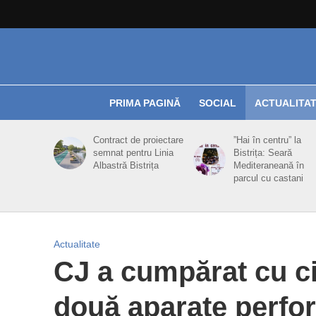
PRIMA PAGINĂ
SOCIAL
ACTUALITA
Contract de proiectare
”Hai în centru” la
semnat pentru Linia
Bistrița: Seară
Albastră Bistrița
Mediteraneană în
parcul cu castani
Actualitate
CJ a cumpărat cu ci
două aparate perfor