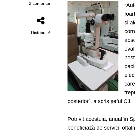
2 comentarii
“Aut
foar
și a
corn
Distribuie!
abs
eval
post
paci
elec
care
trep
posterior”, a scris şeful CJ.
Potrivit acestuia, anual în S
beneficiază de servicii ofta