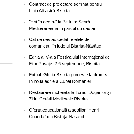
Contract de proiectare semnat pentru
Linia Albastră Bistrița
”Hai în centru” la Bistrița: Seară
Mediteraneană în parcul cu castani
Cât de des au cedat rețelele de
comunicații în județul Bistrița-Năsăud
Ediția a IV-a a Festivalului Internațional de
Film Pasaje: 2-6 septembrie, Bistrița
Fotbal: Gloria Bistrița pornește la drum și
în noua ediție a Cupei României
Restaurare încheiată la Turnul Dogarilor și
Zidul Cetății Medievale Bistrița
Oferta educațională a școlilor ”Henri
Coandă” din Bistrița-Năsăud