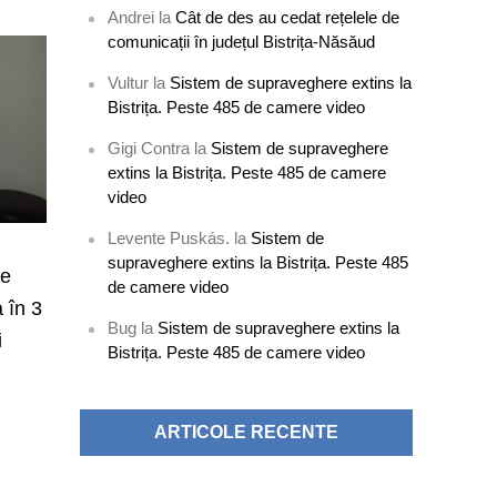
Andrei
la
Cât de des au cedat rețelele de
comunicații în județul Bistrița-Năsăud
Vultur
la
Sistem de supraveghere extins la
Bistrița. Peste 485 de camere video
Gigi Contra
la
Sistem de supraveghere
extins la Bistrița. Peste 485 de camere
video
Levente Puskás.
la
Sistem de
supraveghere extins la Bistrița. Peste 485
ie
de camere video
a în 3
Bug
la
Sistem de supraveghere extins la
i
Bistrița. Peste 485 de camere video
ARTICOLE RECENTE