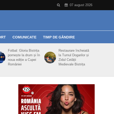
07 august 2026
ORT
COMUNICATE
TIMP DE GÂNDIRE
Fotbal: Gloria Bistrița
Restaurare încheiată
pornește la drum și în
la Turnul Dogarilor și
noua ediție a Cupei
Zidul Cetății
României
Medievale Bistrița