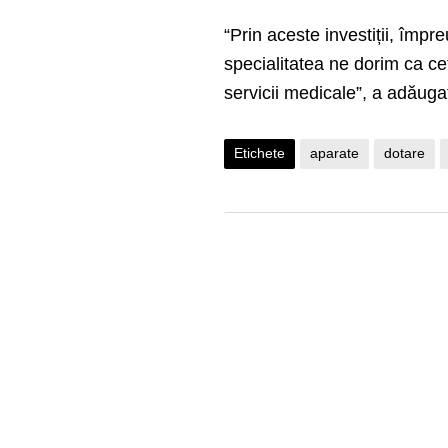
“Prin aceste investiții, îm
specialitatea ne dorim ca ce
servicii medicale”, a adăug
Etichete
aparate
dotare