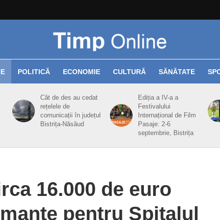
TE
POLITICĂ
ECONOMIE
CULTURĂ
SĂNĂTATE
SP
Cât de des au cedat
Ediția a IV-a a
rețelele de
Festivalului
comunicații în județul
Internațional de Film
Bistrița-Năsăud
Pasaje: 2-6
septembrie, Bistrița
rca 16.000 de euro
mante pentru Spitalul