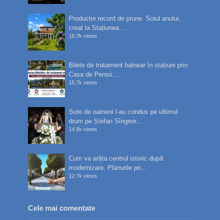
Producție record de prune. Soiul anului,
creat la Stațiunea...
16.7k views
Bilete de tratament balnear în stațiuni prin
Casa de Pensii:...
15.7k views
Sute de oameni l-au condus pe ultimul
drum pe Ștefan Sîngeor...
14.8k views
Cum va arăta centrul istoric după
modernizare. Planurile pri...
12.7k views
Cele mai comentate