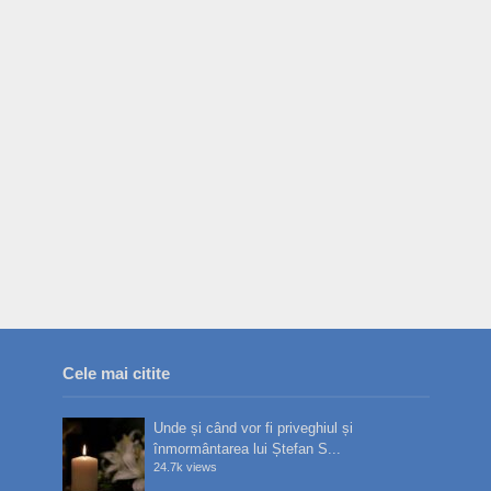
Cele mai citite
Unde și când vor fi priveghiul și
înmormântarea lui Ștefan S...
24.7k views