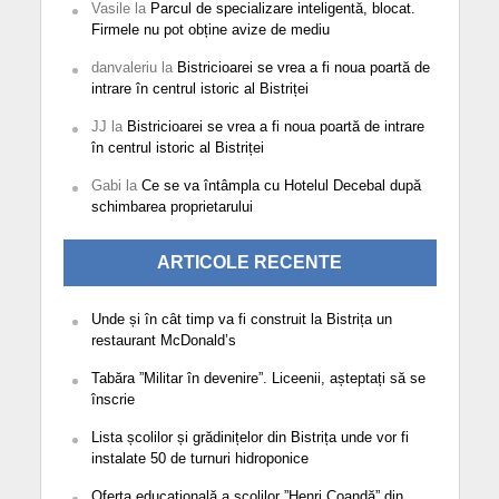
Vasile
la
Parcul de specializare inteligentă, blocat.
Firmele nu pot obține avize de mediu
danvaleriu
la
Bistricioarei se vrea a fi noua poartă de
intrare în centrul istoric al Bistriței
JJ
la
Bistricioarei se vrea a fi noua poartă de intrare
în centrul istoric al Bistriței
Gabi
la
Ce se va întâmpla cu Hotelul Decebal după
schimbarea proprietarului
ARTICOLE RECENTE
Unde și în cât timp va fi construit la Bistrița un
restaurant McDonald’s
Tabăra ”Militar în devenire”. Liceenii, așteptați să se
înscrie
Lista școlilor și grădinițelor din Bistrița unde vor fi
instalate 50 de turnuri hidroponice
Oferta educațională a școlilor ”Henri Coandă” din