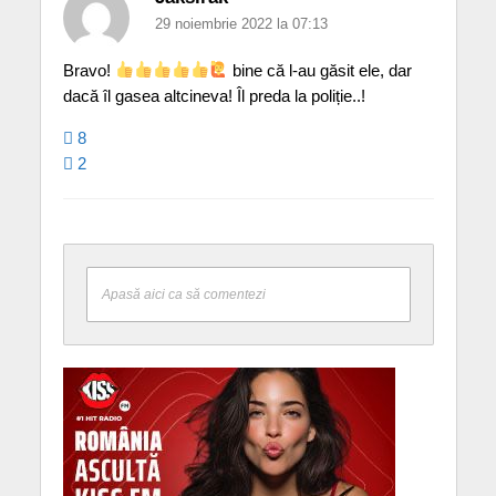
29 noiembrie 2022 la 07:13
Bravo!
bine că l-au găsit ele, dar
dacă îl gasea altcineva! Îl preda la poliție..!
8
2
Apasă aici ca să comentezi