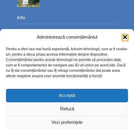
Info
Despre noi
Administrează consimțământul
Publicitate
Pentru a oferi cea mai bună experiență, folosim tehnologii, cum ar fi cookie-
Contact
uri, pentru a stoca și/sau accesa informațiile despre dispozitive.
Consimțământul pentru aceste tehnologii ne permite să procesăm date,
Politica de confidențialitate
cum ar fi comportamentul de navigare sau ID-uri unice pe acest site. Dacă
nu îți dai consimțământul sau îți retragi consimțământul dat poate avea
Politică cookie-uri (UE)
afecte negative asupra unor anumite funcționalități și funcții.
Acceptă
Refuză
Vezi preferințele