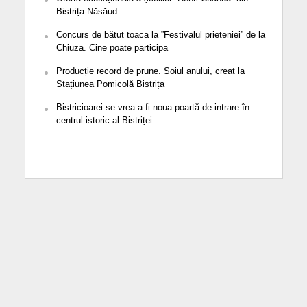
Bistrița-Năsăud
Concurs de bătut toaca la ”Festivalul prieteniei” de la
Chiuza. Cine poate participa
Producție record de prune. Soiul anului, creat la
Stațiunea Pomicolă Bistrița
Bistricioarei se vrea a fi noua poartă de intrare în
centrul istoric al Bistriței