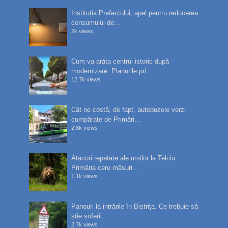
Instituția Prefectului, apel pentru reducerea
consumului de...
2k views
Cum va arăta centrul istoric după
modernizare. Planurile pri...
12.7k views
Cât ne costă, de fapt, autobuzele verzi
cumpărate de Primări...
2.8k views
Atacuri repetate ale urșilor la Telciu.
Primăria cere măsuri...
1.1k views
Panouri la intrările în Bistrița. Ce trebuie să
știe șoferii...
2.7k views