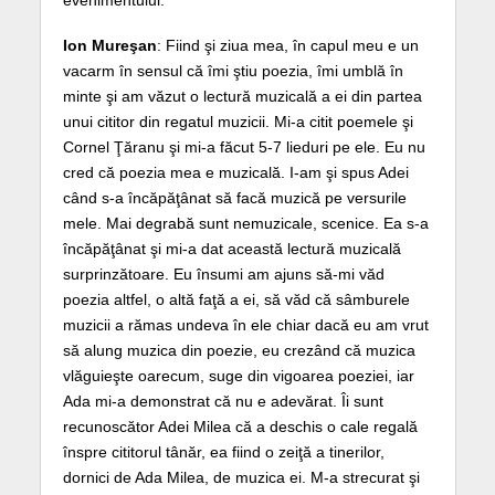
evenimentului.
Ion Mureşan
: Fiind şi ziua mea, în capul meu e un
vacarm în sensul că îmi ştiu poezia, îmi umblă în
minte şi am văzut o lectură muzicală a ei din partea
unui cititor din regatul muzicii. Mi-a citit poemele şi
Cornel Ţăranu şi mi-a făcut 5-7 lieduri pe ele. Eu nu
cred că poezia mea e muzicală. I-am şi spus Adei
când s-a încăpăţânat să facă muzică pe versurile
mele. Mai degrabă sunt nemuzicale, scenice. Ea s-a
încăpăţânat şi mi-a dat această lectură muzicală
surprinzătoare. Eu însumi am ajuns să-mi văd
poezia altfel, o altă faţă a ei, să văd că sâmburele
muzicii a rămas undeva în ele chiar dacă eu am vrut
să alung muzica din poezie, eu crezând că muzica
vlăguieşte oarecum, suge din vigoarea poeziei, iar
Ada mi-a demonstrat că nu e adevărat. Îi sunt
recunoscător Adei Milea că a deschis o cale regală
înspre cititorul tânăr, ea fiind o zeiţă a tinerilor,
dornici de Ada Milea, de muzica ei. M-a strecurat şi