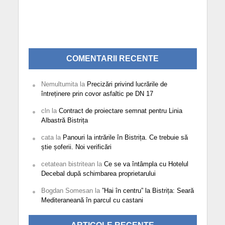
COMENTARII RECENTE
Nemultumita
la
Precizări privind lucrările de
întreținere prin covor asfaltic pe DN 17
cln
la
Contract de proiectare semnat pentru Linia
Albastră Bistrița
cata
la
Panouri la intrările în Bistrița. Ce trebuie să
știe șoferii. Noi verificări
cetatean bistritean
la
Ce se va întâmpla cu Hotelul
Decebal după schimbarea proprietarului
Bogdan Somesan
la
”Hai în centru” la Bistrița: Seară
Mediteraneană în parcul cu castani