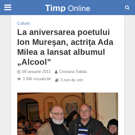
Cultură
La aniversarea poetului
Ion Mureşan, actriţa Ada
Milea a lansat albumul
„Alcool”
09 ianuarie 2013
Cristiana Sabău
3.046 vizualizări
3 min de citit