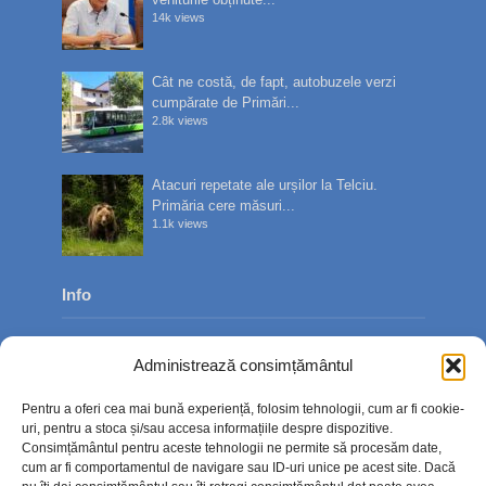
14k views
Cât ne costă, de fapt, autobuzele verzi
cumpărate de Primări...
2.8k views
Atacuri repetate ale urșilor la Telciu.
Primăria cere măsuri...
1.1k views
Info
Despre noi
Administrează consimțământul
Publicitate
Pentru a oferi cea mai bună experiență, folosim tehnologii, cum ar fi cookie-
Contact
uri, pentru a stoca și/sau accesa informațiile despre dispozitive.
Consimțământul pentru aceste tehnologii ne permite să procesăm date,
Politica de confidențialitate
cum ar fi comportamentul de navigare sau ID-uri unice pe acest site. Dacă