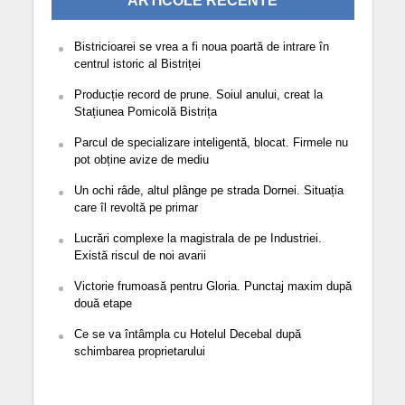
ARTICOLE RECENTE
Bistricioarei se vrea a fi noua poartă de intrare în
centrul istoric al Bistriței
Producție record de prune. Soiul anului, creat la
Stațiunea Pomicolă Bistrița
Parcul de specializare inteligentă, blocat. Firmele nu
pot obține avize de mediu
Un ochi râde, altul plânge pe strada Dornei. Situația
care îl revoltă pe primar
Lucrări complexe la magistrala de pe Industriei.
Există riscul de noi avarii
Victorie frumoasă pentru Gloria. Punctaj maxim după
două etape
Ce se va întâmpla cu Hotelul Decebal după
schimbarea proprietarului