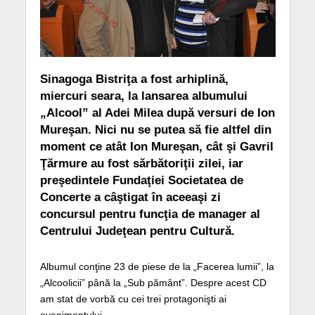
Sinagoga Bistriţa a fost arhiplină,
miercuri seara, la lansarea albumului
„Alcool” al Adei Milea după versuri de Ion
Mureşan. Nici nu se putea să fie altfel din
moment ce atât Ion Mureşan, cât şi Gavril
Ţărmure au fost sărbătoriţii zilei, iar
preşedintele Fundaţiei Societatea de
Concerte a câştigat în aceeaşi zi
concursul pentru funcţia de manager al
Centrului Judeţean pentru Cultură.
Albumul conţine 23 de piese de la „Facerea lumii”, la
„Alcoolicii” până la „Sub pământ”. Despre acest CD
am stat de vorbă cu cei trei protagonişti ai