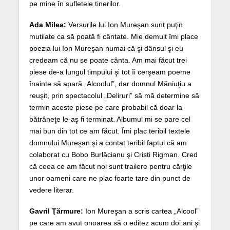
pe mine în sufletele tinerilor.
Ada Milea:
Versurile lui Ion Mureşan sunt puţin
mutilate ca să poată fi cântate. Mie demult îmi place
poezia lui Ion Mureşan numai că şi dânsul şi eu
credeam că nu se poate cânta. Am mai făcut trei
piese de-a lungul timpului şi tot îi cerşeam poeme
înainte să apară „Alcoolul”, dar domnul Măniuţiu a
reuşit, prin spectacolul „Deliruri” să mă determine să
termin aceste piese pe care probabil că doar la
bătrâneţe le-aş fi terminat. Albumul mi se pare cel
mai bun din tot ce am făcut. Îmi plac teribil textele
domnului Mureşan şi a contat teribil faptul că am
colaborat cu Bobo Burlăcianu şi Cristi Rigman. Cred
că ceea ce am făcut noi sunt trailere pentru cărţile
unor oameni care ne plac foarte tare din punct de
vedere literar.
Gavril Ţărmure:
Ion Mureşan a scris cartea „Alcool”
pe care am avut onoarea să o editez acum doi ani şi