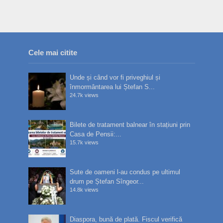
Cele mai citite
Unde și când vor fi priveghiul și
înmormântarea lui Ștefan S...
24.7k views
Bilete de tratament balnear în stațiuni prin
Casa de Pensii:...
15.7k views
Sute de oameni l-au condus pe ultimul
drum pe Ștefan Sîngeor...
14.8k views
Diaspora, bună de plată. Fiscul verifică