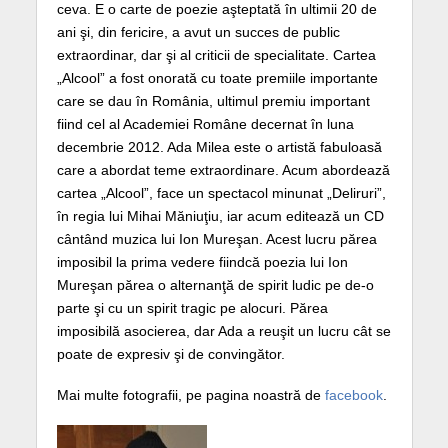
ceva. E o carte de poezie aşteptată în ultimii 20 de
ani şi, din fericire, a avut un succes de public
extraordinar, dar şi al criticii de specialitate. Cartea
„Alcool” a fost onorată cu toate premiile importante
care se dau în România, ultimul premiu important
fiind cel al Academiei Române decernat în luna
decembrie 2012. Ada Milea este o artistă fabuloasă
care a abordat teme extraordinare. Acum abordează
cartea „Alcool”, face un spectacol minunat „Deliruri”,
în regia lui Mihai Măniuţiu, iar acum editează un CD
cântând muzica lui Ion Mureşan. Acest lucru părea
imposibil la prima vedere fiindcă poezia lui Ion
Mureşan părea o alternanţă de spirit ludic pe de-o
parte şi cu un spirit tragic pe alocuri. Părea
imposibilă asocierea, dar Ada a reuşit un lucru cât se
poate de expresiv şi de convingător.
Mai multe fotografii, pe pagina noastră de
facebook
.