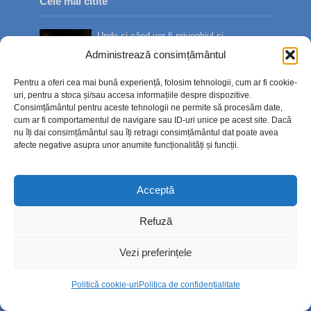
Cele mai citite
Unde și când vor fi priveghiul și
înmormântarea lui Ștefan S...
Administrează consimțământul
24.7k views
Pentru a oferi cea mai bună experiență, folosim tehnologii, cum ar fi cookie-
uri, pentru a stoca și/sau accesa informațiile despre dispozitive.
Bilete de tratament balnear în stațiuni prin
Consimțământul pentru aceste tehnologii ne permite să procesăm date,
Casa de Pensii:...
cum ar fi comportamentul de navigare sau ID-uri unice pe acest site. Dacă
15.5k views
nu îți dai consimțământul sau îți retragi consimțământul dat poate avea
afecte negative asupra unor anumite funcționalități și funcții.
Sute de oameni l-au condus pe ultimul
drum pe Ștefan Sîngeor...
Acceptă
14.5k views
Refuză
Diaspora, bună de plată. Fiscul verifică
veniturile obținute...
Vezi preferințele
13.9k views
Politică cookie-uri
Politica de confidențialitate
Cum va arăta centrul istoric după