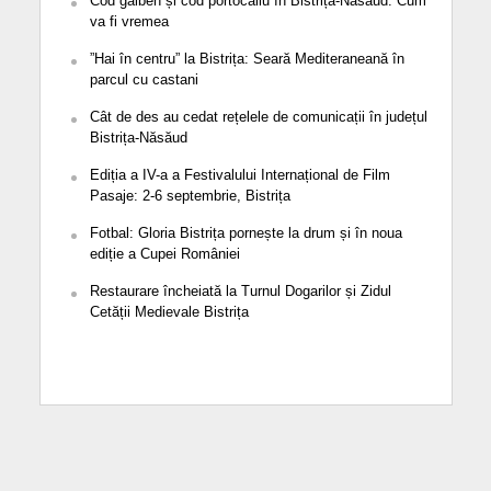
Cod galben și cod portocaliu în Bistrița-Năsăud. Cum
va fi vremea
”Hai în centru” la Bistrița: Seară Mediteraneană în
parcul cu castani
Cât de des au cedat rețelele de comunicații în județul
Bistrița-Năsăud
Ediția a IV-a a Festivalului Internațional de Film
Pasaje: 2-6 septembrie, Bistrița
Fotbal: Gloria Bistrița pornește la drum și în noua
ediție a Cupei României
Restaurare încheiată la Turnul Dogarilor și Zidul
Cetății Medievale Bistrița