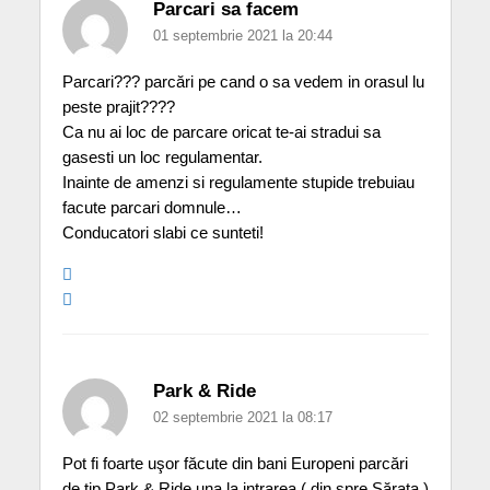
Parcari sa facem
01 septembrie 2021 la 20:44
Parcari??? parcări pe cand o sa vedem in orasul lu
peste prajit????
Ca nu ai loc de parcare oricat te-ai stradui sa
gasesti un loc regulamentar.
Inainte de amenzi si regulamente stupide trebuiau
facute parcari domnule…
Conducatori slabi ce sunteti!
Park & Ride
02 septembrie 2021 la 08:17
Pot fi foarte uşor făcute din bani Europeni parcări
de tip Park & Ride una la intrarea ( din spre Sărata )