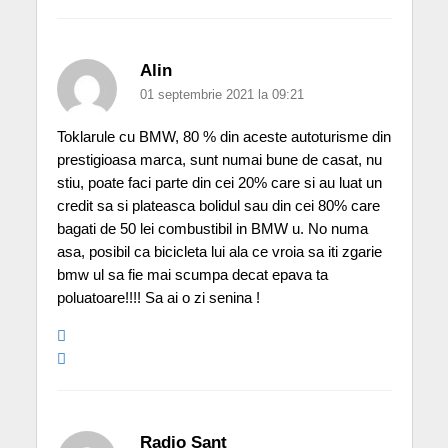
Alin
01 septembrie 2021 la 09:21
Toklarule cu BMW, 80 % din aceste autoturisme din
prestigioasa marca, sunt numai bune de casat, nu
stiu, poate faci parte din cei 20% care si au luat un
credit sa si plateasca bolidul sau din cei 80% care
bagati de 50 lei combustibil in BMW u. No numa
asa, posibil ca bicicleta lui ala ce vroia sa iti zgarie
bmw ul sa fie mai scumpa decat epava ta
poluatoare!!!! Sa ai o zi senina !
Radio Şanț