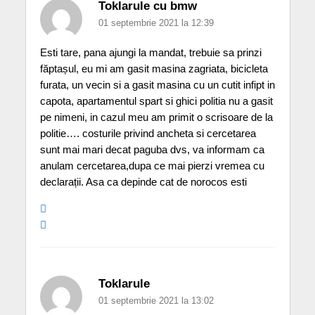
Toklarule cu bmw
01 septembrie 2021 la 12:39
Esti tare, pana ajungi la mandat, trebuie sa prinzi
făptașul, eu mi am gasit masina zagriata, bicicleta
furata, un vecin si a gasit masina cu un cutit infipt in
capota, apartamentul spart si ghici politia nu a gasit
pe nimeni, in cazul meu am primit o scrisoare de la
politie…. costurile privind ancheta si cercetarea
sunt mai mari decat paguba dvs, va informam ca
anulam cercetarea,dupa ce mai pierzi vremea cu
declarații. Asa ca depinde cat de norocos esti
Toklarule
01 septembrie 2021 la 13:02