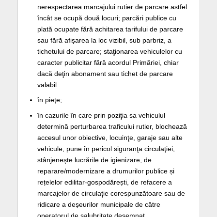
nerespectarea marcajului rutier de parcare astfel
încât se ocupă două locuri; parcări publice cu
plată ocupate fără achitarea tarifului de parcare
sau fără afișarea la loc vizibil, sub parbriz, a
tichetului de parcare; staţionarea vehiculelor cu
caracter publicitar fără acordul Primăriei, chiar
dacă deţin abonament sau tichet de parcare
valabil
în pieţe;
în cazurile în care prin poziţia sa vehiculul
determină perturbarea traficului rutier, blochează
accesul unor obiective, locuinţe, garaje sau alte
vehicule, pune în pericol siguranţa circulaţiei,
stânjeneşte lucrările de igienizare, de
reparare/modernizare a drumurilor publice și
rețelelor edilitar-gospodărești, de refacere a
marcajelor de circulaţie corespunzătoare sau de
ridicare a deșeurilor municipale de către
operatorul de salubritate desemnat.