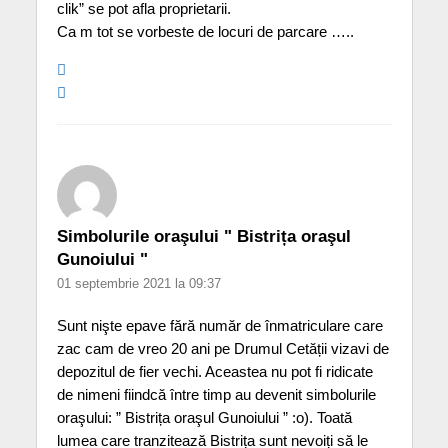
clik” se pot afla proprietarii.
Ca m tot se vorbeste de locuri de parcare …..
Simbolurile oraşului " Bistrița oraşul
Gunoiului "
01 septembrie 2021 la 09:37
Sunt nişte epave fără număr de înmatriculare care
zac cam de vreo 20 ani pe Drumul Cetății vizavi de
depozitul de fier vechi. Aceastea nu pot fi ridicate
de nimeni fiindcă între timp au devenit simbolurile
oraşului: ” Bistrița oraşul Gunoiului ” :o). Toată
lumea care tranzitează Bistrița sunt nevoiți să le