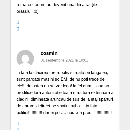
remarce, acum au devenit una din atracțile
oraşului. :o)
cosmin
01 septembrie 2021 la 10:02
in fata la cladirea metropolis si roata pe langa ea,
sunt parcate masini sc EMI de nu poti trece de
ele!!! de astea nu se vor lega! la fel cum il lasa sa
modifice fara autorizatie toata structura exterioara a
cladirii. dimineata aruncau de sus de la etaj sparturi
de caramizi direct pe spatiul public…in fata
politiei!!!!!!!!!!!! dar ei pot…. noi…ca prostii!!!!!!!!!!!!!!!