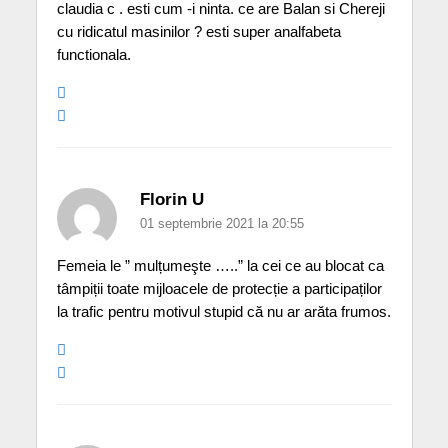
claudia c . esti cum -i ninta. ce are Balan si Chereji
cu ridicatul masinilor ? esti super analfabeta
functionala.
Florin U
01 septembrie 2021 la 20:55
Femeia le ” mulțumeşte …..” la cei ce au blocat ca
tâmpiții toate mijloacele de protecție a participaților
la trafic pentru motivul stupid că nu ar arăta frumos.