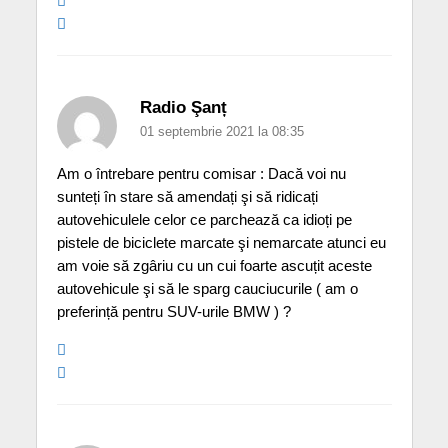
Radio Şanț
01 septembrie 2021 la 08:35
Am o întrebare pentru comisar : Dacă voi nu
sunteți în stare să amendați şi să ridicați
autovehiculele celor ce parchează ca idioți pe
pistele de biciclete marcate şi nemarcate atunci eu
am voie să zgâriu cu un cui foarte ascuțit aceste
autovehicule şi să le sparg cauciucurile ( am o
preferință pentru SUV-urile BMW ) ?