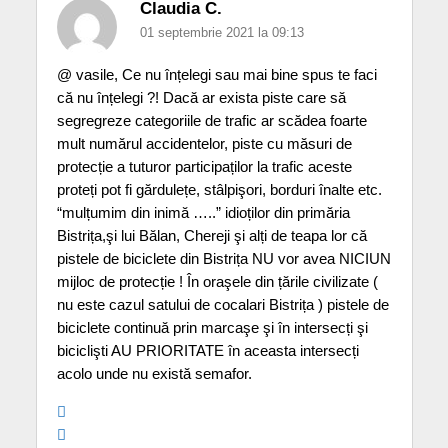
Claudia C.
01 septembrie 2021 la 09:13
@ vasile, Ce nu înțelegi sau mai bine spus te faci
că nu înțelegi ?! Dacă ar exista piste care să
segregreze categoriile de trafic ar scădea foarte
mult numărul accidentelor, piste cu măsuri de
protecție a tuturor participaților la trafic aceste
proteți pot fi gărdulețe, stâlpişori, borduri înalte etc.
“mulțumim din inimă …..” idioților din primăria
Bistrița,şi lui Bălan, Chereji şi alți de teapa lor că
pistele de biciclete din Bistrița NU vor avea NICIUN
mijloc de protecție ! În oraşele din țările civilizate (
nu este cazul satului de cocalari Bistrița ) pistele de
biciclete continuă prin marcaşe şi în intersecți şi
biciclişti AU PRIORITATE în aceasta intersecți
acolo unde nu există semafor.