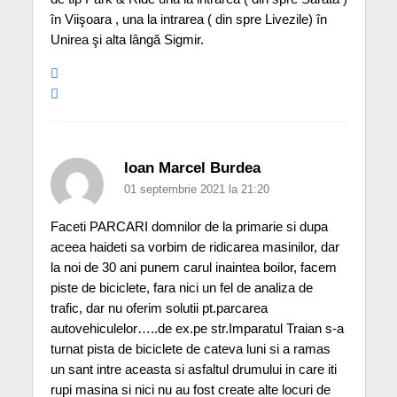
în Viişoara , una la intrarea ( din spre Livezile) în
Unirea şi alta lângă Sigmir.
Ioan Marcel Burdea
01 septembrie 2021 la 21:20
Faceti PARCARI domnilor de la primarie si dupa
aceea haideti sa vorbim de ridicarea masinilor, dar
la noi de 30 ani punem carul inaintea boilor, facem
piste de biciclete, fara nici un fel de analiza de
trafic, dar nu oferim solutii pt.parcarea
autovehiculelor…..de ex.pe str.Imparatul Traian s-a
turnat pista de biciclete de cateva luni si a ramas
un sant intre aceasta si asfaltul drumului in care iti
rupi masina si nici nu au fost create alte locuri de