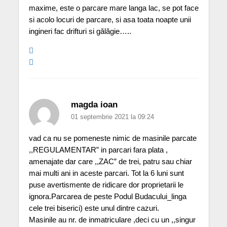
maxime, este o parcare mare langa lac, se pot face
si acolo locuri de parcare, si asa toata noapte unii
ingineri fac drifturi si gălăgie…..
magda ioan
01 septembrie 2021 la 09:24
vad ca nu se pomeneste nimic de masinile parcate
,,REGULAMENTAR” in parcari fara plata ,
amenajate dar care ,,ZAC” de trei, patru sau chiar
mai multi ani in aceste parcari. Tot la 6 luni sunt
puse avertismente de ridicare dor proprietarii le
ignora.Parcarea de peste Podul Budacului_linga
cele trei biserici) este unul dintre cazuri.
Masinile au nr. de inmatriculare ,deci cu un ,,singur