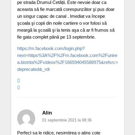
pe strada Drumul Cetății. Este nevoie doar ca
aceasta să fie marcată corespunzător şi pus doar
un singur capac de canal . Imediat va începe
şcoala şi copii din noile cartiere o vor folosi să
meargă la şcoală şi la tenis aşa că ar fi frumos să
fie gata complet până pe 13 septembrie.
https://m.facebook.com/login.php?
next=https%3A%2F%2Fm.facebook.com%2Funire
a.bistrita%2Fvideos%2F166594045588975&refsrc=
deprecated&_rdr
Alin
01 septembrie 2021 la 08:36
Perfect sa le ridice, nesimtirea o atins cote