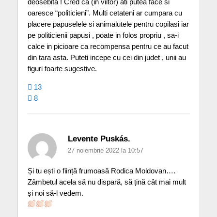
deosebita ! Cred ca (in viitor) ati putea face si
oaresce “politicieni”. Multi cetateni ar cumpara cu
placere papuselele si animalutele pentru copilasi iar
pe politicienii papusi , poate in folos propriu , sa-i
calce in picioare ca recompensa pentru ce au facut
din tara asta. Puteti incepe cu cei din judet , unii au
figuri foarte sugestive.
13
8
Levente Puskás.
27 noiembrie 2022 la 10:57
Și tu ești o ființă frumoasă Rodica Moldovan….
Zâmbetul acela să nu dispară, să țină cât mai mult
și noi să-l vedem.