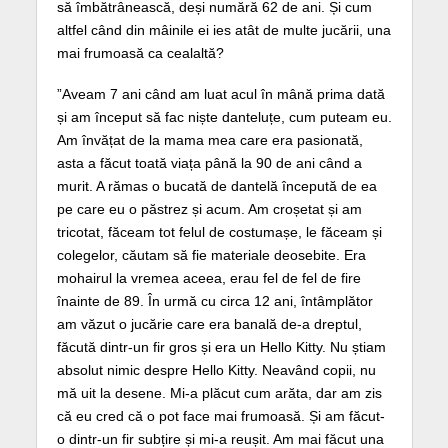
să îmbătrânească, deși numără 62 de ani. Și cum
altfel când din mâinile ei ies atât de multe jucării, una
mai frumoasă ca cealaltă?
”Aveam 7 ani când am luat acul în mână prima dată
și am început să fac niște danteluțe, cum puteam eu.
Am învățat de la mama mea care era pasionată,
asta a făcut toată viața până la 90 de ani când a
murit. A rămas o bucată de dantelă începută de ea
pe care eu o păstrez și acum. Am croșetat și am
tricotat, făceam tot felul de costumașe, le făceam și
colegelor, căutam să fie materiale deosebite. Era
mohairul la vremea aceea, erau fel de fel de fire
înainte de 89. În urmă cu circa 12 ani, întâmplător
am văzut o jucărie care era banală de-a dreptul,
făcută dintr-un fir gros și era un Hello Kitty. Nu știam
absolut nimic despre Hello Kitty. Neavând copii, nu
mă uit la desene. Mi-a plăcut cum arăta, dar am zis
că eu cred că o pot face mai frumoasă. Și am făcut-
o dintr-un fir subțire și mi-a reușit. Am mai făcut una