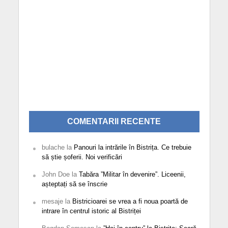
COMENTARII RECENTE
bulache
la
Panouri la intrările în Bistrița. Ce trebuie
să știe șoferii. Noi verificări
John Doe
la
Tabăra ”Militar în devenire”. Liceenii,
așteptați să se înscrie
mesaje
la
Bistricioarei se vrea a fi noua poartă de
intrare în centrul istoric al Bistriței