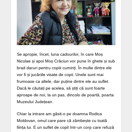
Se apropie, încet, luna cadourilor, în care Moș
Nicolae și apoi Moș Crăciun vor pune în ghete și sub
brad daruri pentru copiii cuminți. În multe dintre ele
vor fi și jucăriile visate de copii. Unele sunt mai
frumoase ca altele, dar puține dintre ele au suflet.
Dacă le căutați pe acelea, să știți că sunt foarte
aproape de noi, la un pas, dincolo de poartă, poarta
Muzeului Județean.
Chiar la intrare am găsit-o pe doamna Rodica
Moldovan, omul care pare că zâmbește cu toată
ființa lui. E un suflet de copil într-un corp care refuză