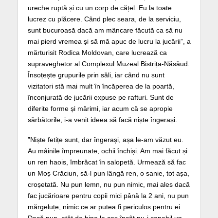
ureche ruptă și cu un corp de cățel. Eu la toate
lucrez cu plăcere. Când plec seara, de la serviciu,
sunt bucuroasă dacă am mâncare făcută ca să nu
mai pierd vremea și să mă apuc de lucru la jucării”, a
mărturisit Rodica Moldovan, care lucrează ca
supraveghetor al Complexul Muzeal Bistrița-Năsăud.
Însoțește grupurile prin săli, iar când nu sunt
vizitatori stă mai mult în încăperea de la poartă,
înconjurată de jucării expuse pe rafturi. Sunt de
diferite forme și mărimi, iar acum că se apropie
sărbătorile, i-a venit ideea să facă niște îngerași.
”Niște fetițe sunt, dar îngerași, așa le-am văzut eu.
Au mâinile împreunate, ochii închiși. Am mai făcut și
un ren haois, îmbrăcat în salopetă. Urmează să fac
un Moș Crăciun, să-l pun lângă ren, o sanie, tot așa,
croșetată. Nu pun lemn, nu pun nimic, mai ales dacă
fac jucărioare pentru copii mici până la 2 ani, nu pun
mărgeluțe, nimic ce ar putea fi periculos pentru ei.
Dacă pun, atât de bine le cos încât nu-i capabil un