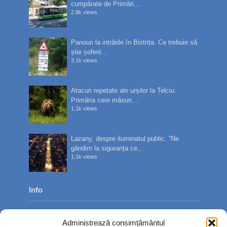
cumpărate de Primări...
2.8k views
Panouri la intrările în Bistrița. Ce trebuie să
știe șoferii...
3.1k views
Atacuri repetate ale urșilor la Telciu.
Primăria cere măsuri...
1.1k views
Lazany, despre iluminatul public. ”Ne
gândim la siguranța ce...
1.1k views
Info
Despre noi
Administrează consimțământul