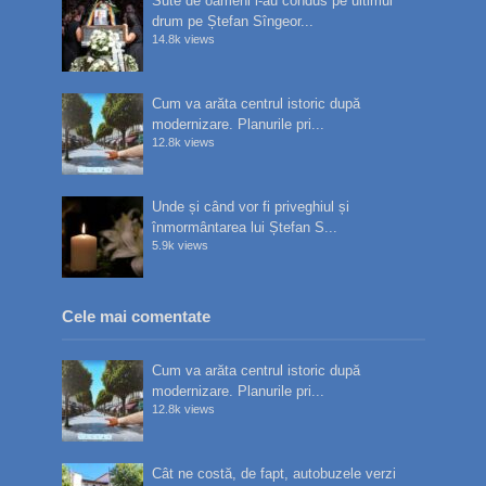
Sute de oameni l-au condus pe ultimul
drum pe Ștefan Sîngeor...
14.8k views
Cum va arăta centrul istoric după
modernizare. Planurile pri...
12.8k views
Unde și când vor fi priveghiul și
înmormântarea lui Ștefan S...
5.9k views
Cele mai comentate
Cum va arăta centrul istoric după
modernizare. Planurile pri...
12.8k views
Cât ne costă, de fapt, autobuzele verzi