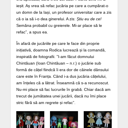
ieșit. Aș vrea să refac jucăria pe care a cumpărat-o
un domn de la Iași, un profesor universitar care a zis
că o ia să i-o dea ginerelui. A zis:
Știu eu de ce!
Semăna probabil cu greierele. Mi-ar place să le
refac”, a spus ea.
În afară de jucăriile pe care le face din proprie
inițiativă, doamna Rodica lucrează și la comandă,
inspirată de fotografii. ”I-am făcut domnului
Chintăuan (Ioan Chintăuan – n.r.) o jucărie sub
formă de cățel fiindcă îi era dor de câinele dânsului
care este în Franța. Când i-a dus jucăria cățelului,
am înțeles că a lătrat. Înseamnă că s-a recunoscut.
Nu-mi place să fac lucrurile în grabă. Chiar dacă am
trecut de jumătatea unei jucării, dacă nu îmi place
stric fără să am regrete și refac”.