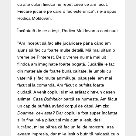
cu alte culori fiindcă nu repet ceea ce am făcut.
Fiecare jucărie pe care o fac este unică”, ne-a spus
Rodica Moldovan.
Încântată de ce a ieșit, Rodica Moldovan a continuat.
”Am început să fac alte jucărioare până când am
ajuns să fac cu foarte multe detalii. Mă mai uitam o
vreme pe Pinterest. De o vreme nu mă mai uit
fiindcă am imaginație foarte bogată. Jucăriile le fac
din materiale de foarte bună calitate, le umplu cu
vatelină și fac multe animăluțe, păpușele, am mai
făcut și la comandă. Am făcut o bufniță foarte
ciudată. A venit copilul și mi-a arătat dintr-un desen
animat,
Casa Bufnițelor
parcă se numește. Am făcut
un cap de bufniță având corpul de cățel. Am zis:
Doamne, ce-i asta?
Dar copilul a fost super încântat
și în final mi-a plăcut și mie cum a ieșit, deși,
lucrând, mi se părea că fac un fel de monstru, așa
aveam impresia, dar mi-a ieșit o bufniță haioasă cu o