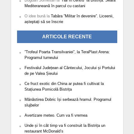
Bogdan Somesan
la
”Hai în centru” la Bistrița: Seară
Mediteraneană în parcul cu castani
O idee bună
la
Tabăra ”Militar în devenire”. Liceenii,
așteptați să se înscrie
ARTICOLE RECENTE
”Trofeul Poarta Transilvaniei”, la TeraPlast Arena:
Programul turneului
Festivalul Județean al Cântecului, Jocului și Portului
de pe Valea Șieului
Ce fruct exotic din China ar putea fi cultivat la
Stațiunea Pomicolă Bistrița
Mănăstirea Dobric își serbează hramul. Programul
slujbelor
Avertizare meteo. Cum va fi vremea
Unde și în cât timp va fi construit la Bistrița un
restaurant McDonald’s