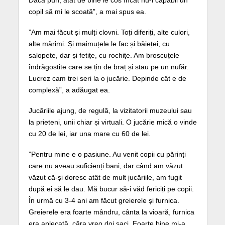
copil să mi le scoată”, a mai spus ea.
”Am mai făcut și mulți clovni. Toți diferiți, alte culori,
alte mărimi. Și maimuțele le fac și băieței, cu
salopete, dar și fetițe, cu rochițe. Am broscuțele
îndrăgostite care se țin de braț și stau pe un nufăr.
Lucrez cam trei seri la o jucărie. Depinde cât e de
complexă”, a adăugat ea.
Jucăriile ajung, de regulă, la vizitatorii muzeului sau
la prieteni, unii chiar și virtuali. O jucărie mică o vinde
cu 20 de lei, iar una mare cu 60 de lei.
”Pentru mine e o pasiune. Au venit copii cu părinți
care nu aveau suficienți bani, dar când am văzut
văzut că-și doresc atât de mult jucăriile, am fugit
după ei să le dau. Mă bucur să-i văd fericiți pe copii.
În urmă cu 3-4 ani am făcut greierele și furnica.
Greierele era foarte mândru, cânta la vioară, furnica
era aplecată, căra vreo doi saci. Foarte bine mi-a