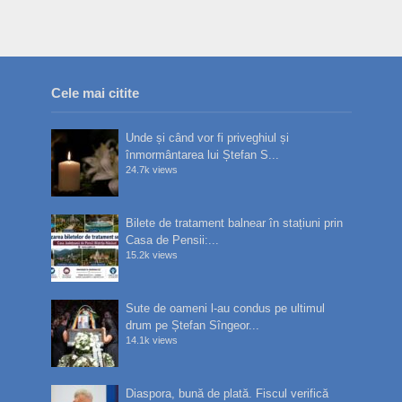
Cele mai citite
Unde și când vor fi priveghiul și
înmormântarea lui Ștefan S...
24.7k views
Bilete de tratament balnear în stațiuni prin
Casa de Pensii:...
15.2k views
Sute de oameni l-au condus pe ultimul
drum pe Ștefan Sîngeor...
14.1k views
Diaspora, bună de plată. Fiscul verifică