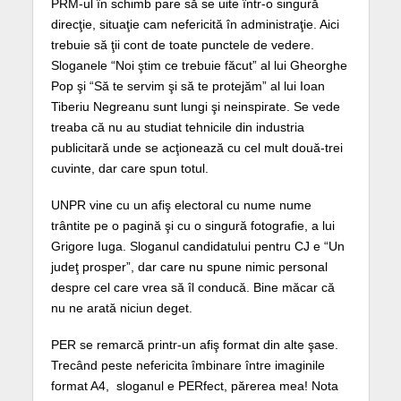
PRM-ul în schimb pare să se uite într-o singură
direcţie, situaţie cam nefericită în administraţie. Aici
trebuie să ţii cont de toate punctele de vedere.
Sloganele “Noi ştim ce trebuie făcut” al lui Gheorghe
Pop şi “Să te servim şi să te protejăm” al lui Ioan
Tiberiu Negreanu sunt lungi şi neinspirate. Se vede
treaba că nu au studiat tehnicile din industria
publicitară unde se acţionează cu cel mult două-trei
cuvinte, dar care spun totul.
UNPR vine cu un afiş electoral cu nume nume
trântite pe o pagină şi cu o singură fotografie, a lui
Grigore Iuga. Sloganul candidatului pentru CJ e “Un
judeţ prosper”, dar care nu spune nimic personal
despre cel care vrea să îl conducă. Bine măcar că
nu ne arată niciun deget.
PER se remarcă printr-un afiş format din alte şase.
Trecând peste nefericita îmbinare între imaginile
format A4, sloganul e PERfect, părerea mea! Nota