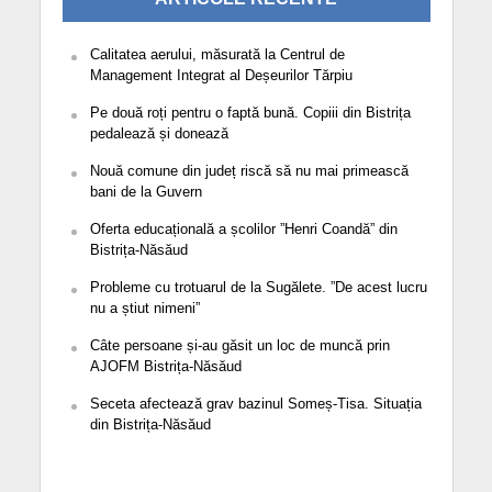
Calitatea aerului, măsurată la Centrul de
Management Integrat al Deșeurilor Tărpiu
Pe două roți pentru o faptă bună. Copiii din Bistrița
pedalează și donează
Nouă comune din județ riscă să nu mai primească
bani de la Guvern
Oferta educațională a școlilor ”Henri Coandă” din
Bistrița-Năsăud
Probleme cu trotuarul de la Sugălete. ”De acest lucru
nu a știut nimeni”
Câte persoane și-au găsit un loc de muncă prin
AJOFM Bistrița-Năsăud
Seceta afectează grav bazinul Someș-Tisa. Situația
din Bistrița-Năsăud