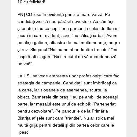
10 cu felicitări!
PNŢCD iese în evidenţă printr-o mare varză. Pe
candidaţi zici că i-au părăsit nevestele. Au cămăşi
şifonate, stau cu copiii prin parcuri la cules de flori în
locuri în care, evident, scrie “nu călcaţi iarba”. Avem
pe afişe galben, albastru de mai multe nuanţe, negru
şi roz. Sloganul “Noi nu ne abandonăm trecutul” îmi
inspiră alt slogan: “Nici trecutul nu vă abandonează
pe voi!”.
La USL se vede amprenta unor profesionişti care fac
strategia de campanie. Candidaţii sunt îmbrăcaţi ca
la carte, iar sloganele de asemenea, scurte, la
obiect. Bannerele din oraş îi au pe ambii de aceeaşi
parte, iar mesajul este unul de echipă: ”Parteneriat
pentru dezvoltare”. Pe panourile de la Primăria
Bistriţa afişele sunt cam “trântite”. Nu ar strica mai
multă grijă pentru detalii şi din partea celor care le
lipesc.