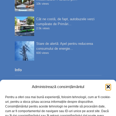
10k views
Cât ne costă, de fapt, autobuzele verzi
cumpărate de Primări...
2.5k views
Stare de alertă: Apel pentru reducerea
consumului de energie...
600 views
Info
Despre noi
Administrează consimțământul
Publicitate
Pentru a oferi cea mai bună experiență, folosim tehnologii, cum ar fi cookie-
Contact
uri, pentru a stoca și/sau accesa informațiile despre dispozitive.
Consimțământul pentru aceste tehnologii ne permite să procesăm date,
Politica de confidențialitate
cum ar fi comportamentul de navigare sau ID-uri unice pe acest site. Dacă
nu îți dai consimțământul sau îți retragi consimțământul dat poate avea