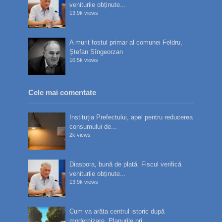
veniturile obținute...
13.9k views
A murit fostul primar al comunei Feldru,
Ștefan Sîngeorzan
10.5k views
Cele mai comentate
Instituția Prefectului, apel pentru reducerea
consumului de...
2k views
Diaspora, bună de plată. Fiscul verifică
veniturile obținute...
13.9k views
Cum va arăta centrul istoric după
modernizare. Planurile pri...