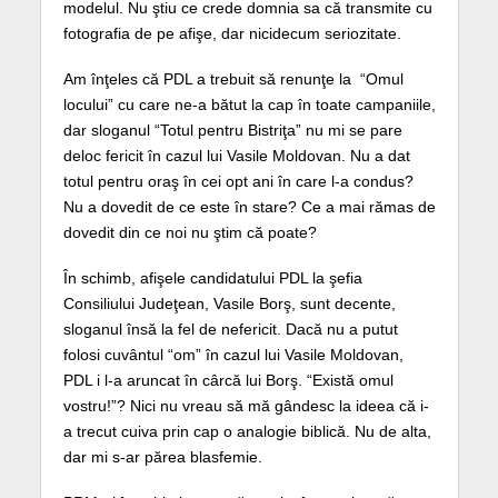
modelul. Nu ştiu ce crede domnia sa că transmite cu
fotografia de pe afişe, dar nicidecum seriozitate.
Am înţeles că PDL a trebuit să renunţe la “Omul
locului” cu care ne-a bătut la cap în toate campaniile,
dar sloganul “Totul pentru Bistriţa” nu mi se pare
deloc fericit în cazul lui Vasile Moldovan. Nu a dat
totul pentru oraş în cei opt ani în care l-a condus?
Nu a dovedit de ce este în stare? Ce a mai rămas de
dovedit din ce noi nu ştim că poate?
În schimb, afişele candidatului PDL la şefia
Consiliului Judeţean, Vasile Borş, sunt decente,
sloganul însă la fel de nefericit. Dacă nu a putut
folosi cuvântul “om” în cazul lui Vasile Moldovan,
PDL i l-a aruncat în cârcă lui Borş. “Există omul
vostru!”? Nici nu vreau să mă gândesc la ideea că i-
a trecut cuiva prin cap o analogie biblică. Nu de alta,
dar mi s-ar părea blasfemie.