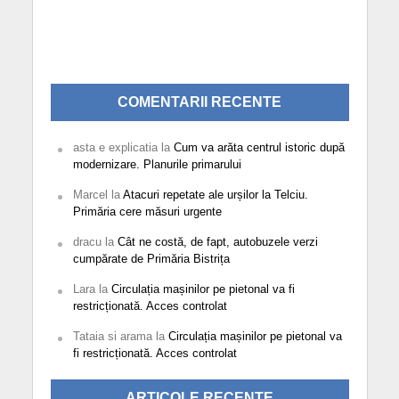
COMENTARII RECENTE
asta e explicatia
la
Cum va arăta centrul istoric după
modernizare. Planurile primarului
Marcel
la
Atacuri repetate ale urșilor la Telciu.
Primăria cere măsuri urgente
dracu
la
Cât ne costă, de fapt, autobuzele verzi
cumpărate de Primăria Bistrița
Lara
la
Circulația mașinilor pe pietonal va fi
restricționată. Acces controlat
Tataia si arama
la
Circulația mașinilor pe pietonal va
fi restricționată. Acces controlat
ARTICOLE RECENTE