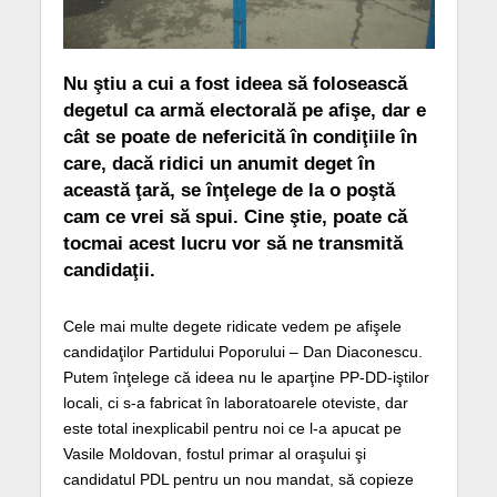
Nu ştiu a cui a fost ideea să folosească
degetul ca armă electorală pe afişe, dar e
cât se poate de nefericită în condiţiile în
care, dacă ridici un anumit deget în
această ţară, se înţelege de la o poştă
cam ce vrei să spui. Cine ştie, poate că
tocmai acest lucru vor să ne transmită
candidaţii.
Cele mai multe degete ridicate vedem pe afişele
candidaţilor Partidului Poporului – Dan Diaconescu.
Putem înţelege că ideea nu le aparţine PP-DD-iştilor
locali, ci s-a fabricat în laboratoarele oteviste, dar
este total inexplicabil pentru noi ce l-a apucat pe
Vasile Moldovan, fostul primar al oraşului şi
candidatul PDL pentru un nou mandat, să copieze