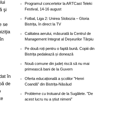
lui
Programul concertelor la ARTCast Teleki
Festival, 14-16 august
ă şi
Fotbal, Liga 2: Unirea Slobozia – Gloria
le se
Bistrița, în direct la TV
iziţia
Calitatea aerului, măsurată la Centrul de
în
Management Integrat al Deșeurilor Tărpiu
Pe două roți pentru o faptă bună. Copiii din
Bistrița pedalează și donează
Nouă comune din județ riscă să nu mai
primească bani de la Guvern
dat în
Oferta educațională a școlilor ”Henri
opă de
Coandă” din Bistrița-Năsăud
o
Probleme cu trotuarul de la Sugălete. ”De
te
acest lucru nu a știut nimeni”