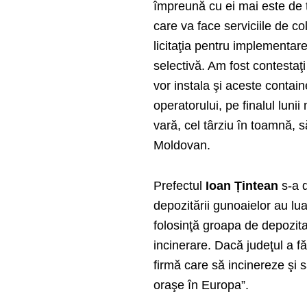
împreună cu ei mai este de tr
care va face serviciile de co
licitaţia pentru implementar
selectivă. Am fost contestaţi 
vor instala şi aceste contain
operatorului, pe finalul luni
vară, cel târziu în toamnă, să
Moldovan.
Prefectul
Ioan Țintean
s-a d
depozitării gunoaielor au luat 
folosinţă groapa de depozit
incinerare. Dacă judeţul a 
firmă care să incinereze şi
oraşe în Europa”.