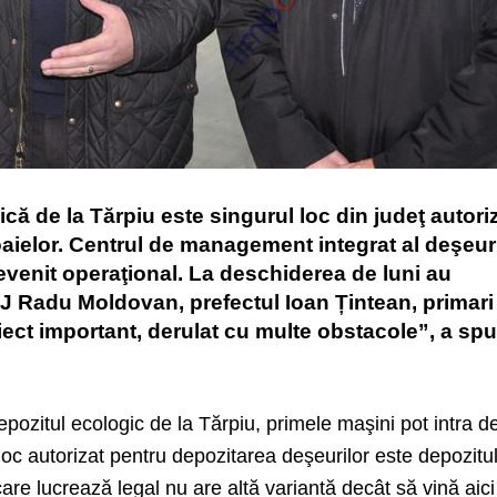
ă de la Tărpiu este singurul loc din judeţ autori
aielor. Centrul de management integrat al deşeur
venit operaţional. La deschiderea de luni au
CJ Radu Moldovan, prefectul Ioan Țintean, primari
roiect important, derulat cu multe obstacole”, a sp
ozitul ecologic de la Tărpiu, primele maşini pot intra de
 loc autorizat pentru depozitarea deşeurilor este depozitu
are lucrează legal nu are altă variantă decât să vină aici