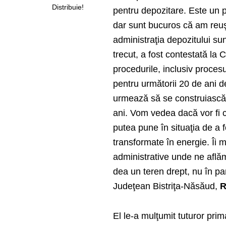
Distribuie!
pentru depozitare. Este un pr
dar sunt bucuros că am reuşit
administraţia depozitului sun
trecut, a fost contestată la
procedurile, inclusiv procesu
pentru următorii 20 de ani d
urmează să se construiască î
ani. Vom vedea dacă vor fi c
putea pune în situaţia de a f
transformate în energie. Îi 
administrative unde ne află
dea un teren drept, nu în pa
Judeţean Bistriţa-Năsăud,
R
El le-a mulţumit tuturor prim