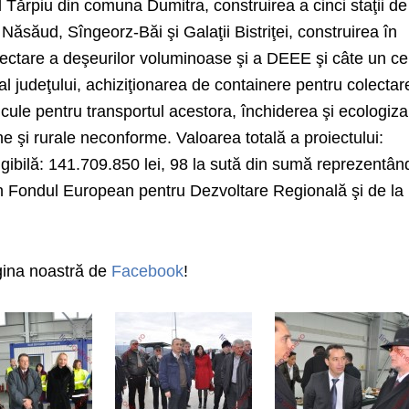
ul Tărpiu din comuna Dumitra, construirea a cinci staţii de
, Năsăud, Sîngeorz-Băi şi Galaţii Bistriţei, construirea în
lectare a deşeurilor voluminoase şi a DEEE şi câte un ce
 al judeţului, achiziţionarea de containere pentru colectar
hicule pentru transportul acestora, închiderea şi ecologiz
e şi rurale neconforme. Valoarea totală a proiectului:
igibilă: 141.709.850 lei, 98 la sută din sumă reprezentân
n Fondul European pentru Dezvoltare Regională şi de la
agina noastră de
Facebook
!