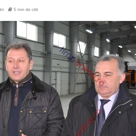
ări
5 min de citit