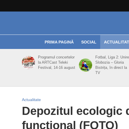
PRIMA PAGINĂ
SOCIAL
ACTUALITA
Programul concertelor
Fotbal, Liga 2: Unir
la ARTCast Teleki
Slobozia – Gloria
Festival, 14-16 august
Bistrița, în direct la
TV
Actualitate
Depozitul ecologic d
funcţional (FOTO)