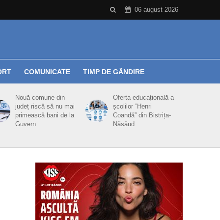
06 august 2026
ORT
COMUNICATE
TIMP DE GÂNDIRE
Nouă comune din
Oferta educațională a
județ riscă să nu mai
școlilor ”Henri
primească bani de la
Coandă” din Bistrița-
Guvern
Năsăud