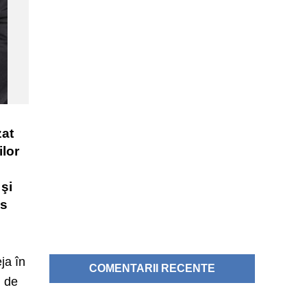
zat
ilor
 şi
us
ja în
COMENTARII RECENTE
l de