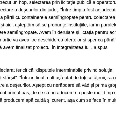
ecut un hop, selectarea prin licitaţie publică a operatoru
lectare a deşeurilor din judeţ. ”Între timp a fost adjudecat
ea părţii cu containerele semiîngropate pentru colectarea
şi aici, aşteptăm să se pronunţe instituţiile, iar în parale
ere semiîngropate. Avem în derulare şi lictaţia pentru ach
i martie va avea loc deschiderea ofertelor şi sper ca până 
 avem finalizat proiectul în integralitatea lui”, a spus
eclarat fericit că ”disputele interminabile privind soluţia
sfârşit”: ”Într-un final mult aşteptat de toţi cetăţenii, s-a 
are a deşeurilor. Aştept cu nerăbdare să văd şi prima gr
făcut primul pas, de ce să nu aducem nu peste mult timp 
 să producem apă caldă şi curent, aşa cum se face în mul