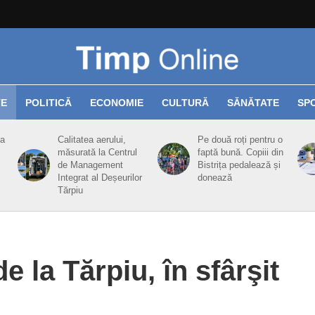
TE
POLITICĂ
ECONOMIE
CULTURĂ
SĂNĂTATE
SP
ea
Calitatea aerului,
Pe două roți pentru o
măsurată la Centrul
faptă bună. Copiii din
de Management
Bistrița pedalează și
Integrat al Deșeurilor
donează
Tărpiu
e la Tărpiu, în sfârşit