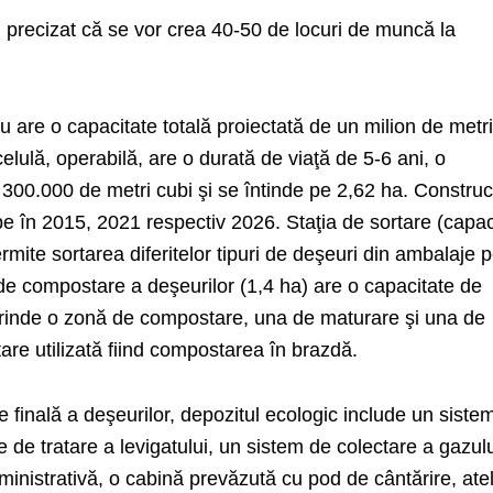
 precizat că se vor crea 40-50 de locuri de muncă la
 are o capacitate totală proiectată de un milion de metr
celulă, operabilă, are o durată de viaţă de 5-6 ani, o
300.000 de metri cubi şi se întinde pe 2,62 ha. Construc
epe în 2015, 2021 respectiv 2026. Staţia de sortare (capac
mite sortarea diferitelor tipuri de deşeuri din ambalaje 
de compostare a deşeurilor (1,4 ha) are o capacitate de
prinde o zonă de compostare, una de maturare şi una de
re utilizată fiind compostarea în brazdă.
e finală a deşeurilor, depozitul ecologic include un siste
 de tratare a levigatului, un sistem de colectare a gazulu
ministrativă, o cabină prevăzută cu pod de cântărire, atel