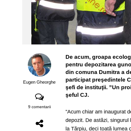
De acum, groapa ecologic
pentru depozitarea guno
din comuna Dumitra a de
participat preşedintele 
Eugen Gheorghe
şefi de instituţii. ”Un p
şeful CJ.
9 comentarii
”Acum chiar am inaugurat dep
depozit. De astăzi, singurul
la Tărpiu, deci toată lumea c