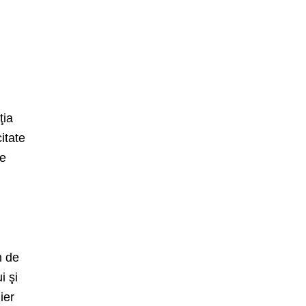
i
ţia
itate
pe
m de
i şi
ier