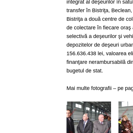
integrat al deşeurilor în sat
transfer în Bistriţa, Beclean
Bistriţa a două centre de co
de colectare în fiecare oraş
selectivă a deşeurilor şi ve
depozitelor de deşeuri urban
156.636.438 lei, valoarea el
finanţare nerambursabilă di
bugetul de stat.
Mai multe fotografii – pe p