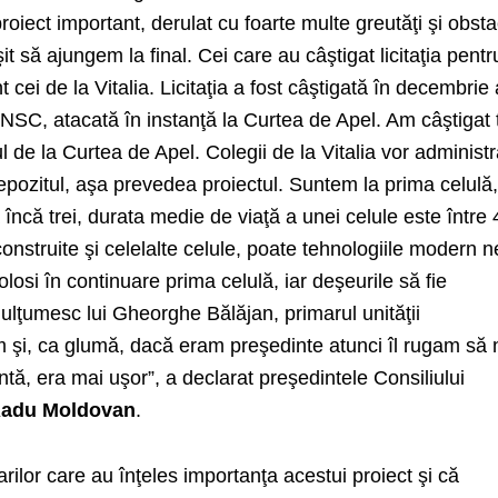
oiect important, derulat cu foarte multe greutăţi şi obsta
 să ajungem la final. Cei care au câştigat licitaţia pentr
t cei de la Vitalia. Licitaţia a fost câştigată în decembrie
 CNSC, atacată în instanţă la Curtea de Apel. Am câştigat 
l de la Curtea de Apel. Colegii de la Vitalia vor administ
epozitul, aşa prevedea proiectul. Suntem la prima celulă
ncă trei, durata medie de viaţă a unei celule este între 4
onstruite şi celelalte celule, poate tehnologiile modern n
olosi în continuare prima celulă, iar deşeurile să fie
mulţumesc lui Gheorghe Bălăjan, primarul unităţii
m şi, ca glumă, dacă eram preşedinte atunci îl rugam să 
ntă, era mai uşor”, a declarat preşedintele Consiliului
adu Moldovan
.
arilor care au înţeles importanţa acestui proiect şi că