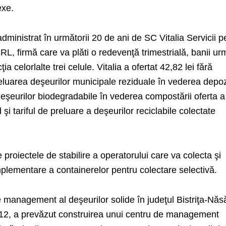
exe.
administrat în următorii 20 de ani de SC Vitalia Servicii p
L, firmă care va plăti o redevenţă trimestrială, banii u
ţia celorlalte trei celule. Vitalia a ofertat 42,82 lei fără
reluarea deşeurilor municipale reziduale în vederea depozi
 deşeurilor biodegradabile în vederea compostării oferta a
d şi tariful de preluare a deşeurilor reciclabile colectate
e proiectele de stabilire a operatorului care va colecta şi
mplementare a containerelor pentru colectare selectivă.
e management al deşeurilor solide în judeţul Bistriţa-Năs
012, a prevăzut construirea unui centru de management