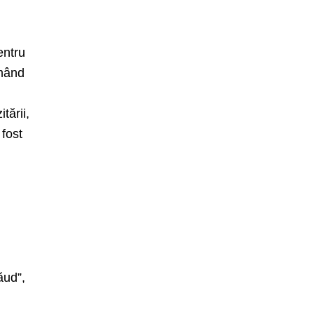
entru
rmând
tării,
 fost
ăud”,