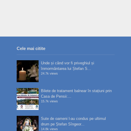
Cele mai citite
Unde și când vor fi priveghiul și
înmormântarea lui Ștefan S...
24.7k views
Bilete de tratament balnear în stațiuni prin
Casa de Pensii:...
15.7k views
Sute de oameni l-au condus pe ultimul
drum pe Ștefan Sîngeor...
14.8k views