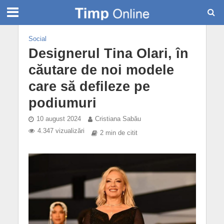
Social
Designerul Tina Olari, în
căutare de noi modele
care să defileze pe
podiumuri
10 august 2024
Cristiana Sabău
4.347 vizualizări
2 min de citit