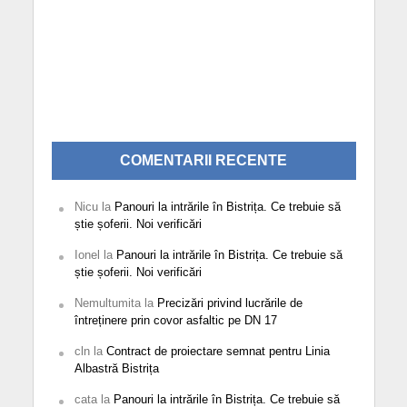
COMENTARII RECENTE
Nicu
la
Panouri la intrările în Bistrița. Ce trebuie să
știe șoferii. Noi verificări
Ionel
la
Panouri la intrările în Bistrița. Ce trebuie să
știe șoferii. Noi verificări
Nemultumita
la
Precizări privind lucrările de
întreținere prin covor asfaltic pe DN 17
cln
la
Contract de proiectare semnat pentru Linia
Albastră Bistrița
cata
la
Panouri la intrările în Bistrița. Ce trebuie să