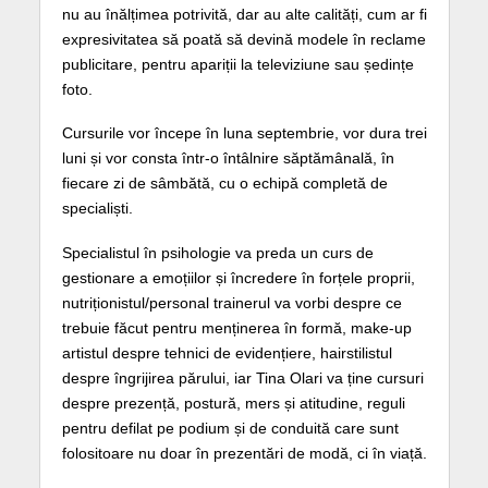
nu au înălțimea potrivită, dar au alte calități, cum ar fi
expresivitatea să poată să devină modele în reclame
publicitare, pentru apariții la televiziune sau ședințe
foto.
Cursurile vor începe în luna septembrie, vor dura trei
luni și vor consta într-o întâlnire săptămânală, în
fiecare zi de sâmbătă, cu o echipă completă de
specialiști.
Specialistul în psihologie va preda un curs de
gestionare a emoțiilor și încredere în forțele proprii,
nutriționistul/personal trainerul va vorbi despre ce
trebuie făcut pentru menținerea în formă, make-up
artistul despre tehnici de evidențiere, hairstilistul
despre îngrijirea părului, iar Tina Olari va ține cursuri
despre prezență, postură, mers și atitudine, reguli
pentru defilat pe podium și de conduită care sunt
folositoare nu doar în prezentări de modă, ci în viață.