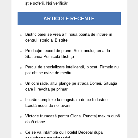
știe șoferii. Noi verificări
ARTICOLE RECENTE
Bistricioarei se vrea a fi noua poartă de intrare în
centrul istoric al Bistriței
Producție record de prune. Soiul anului, creat la
Stațiunea Pomicolă Bistrița
Parcul de specializare inteligentă, blocat. Firmele nu
pot obține avize de mediu
Un ochi râde, altul plânge pe strada Dornei. Situația
care îl revoltă pe primar
Lucrări complexe la magistrala de pe Industriei.
Există riscul de noi avarii
Victorie frumoasă pentru Gloria. Punctaj maxim după
două etape
Ce se va întâmpla cu Hotelul Decebal după