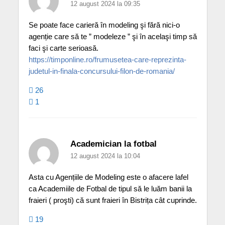
12 august 2024 la 09:35
Se poate face carieră în modeling şi fără nici-o
agenție care să te ” modeleze ” şi în acelaşi timp să
faci şi carte serioasă.
https://timponline.ro/frumusetea-care-reprezinta-
judetul-in-finala-concursului-filon-de-romania/
26
1
Academician la fotbal
12 august 2024 la 10:04
Asta cu Agențiile de Modeling este o afacere lafel
ca Academiile de Fotbal de tipul să le luăm banii la
fraieri ( proşti) că sunt fraieri în Bistrița cât cuprinde.
19