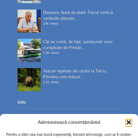
Diaspora, bună de plată. Fiscul verifică
veniturile obținute...
14k views
Cât ne costă, de fapt, autobuzele verzi
cumpărate de Primări...
2.8k views
Atacuri repetate ale urșilor la Telciu.
Primăria cere măsuri...
1.1k views
Info
Despre noi
Administrează consimțământul
Publicitate
Pentru a oferi cea mai bună experiență, folosim tehnologii, cum ar fi cookie-