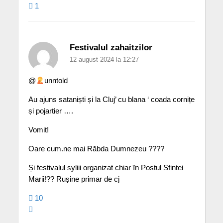
1
Festivalul zahaitzilor
12 august 2024 la 12:27
@
unntold
Au ajuns sataniști și la Cluj’ cu blana ‘ coada cornițe
și pojartier ….
Vomit!
Oare cum.ne mai Răbda Dumnezeu ????
Și festivalul syliii organizat chiar în Postul Sfintei
Marii!?? Rușine primar de cj
10