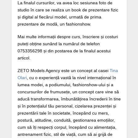
La finalul cursurilor, va avea loc sesiunea foto de
studio în care se realiza un book de prezentare fizic
și digital al fiecărui model, urmată de prima
prezentare de modă, un fashionshow.
Mai multe informații despre curs, înscriere și costuri
puteți obține sunând la numărul de telefon
0753356298 și din postarea de la finalul acestui
articol.
ZETO Models Agency este un concept al casei
Tina
Olari
, cu o experiență vastă la nivel internațional în
lumea modei, a podiumului, fashionshow-ului și a
concursurilor de frumusețe, un concept care vine să
aducă transformarea, îmbunătățirea încrederii în tine
și în potențialul tău personal, cizelarea prezenței și
prezentării tale în societate, începând cu mers,
postură, atitudine, conduită, gestionarea emoțiilor,
cum să îți respecți corpul, începând cu alimentația,
antrenament fizic, stil de viață, cum să ai grijă de