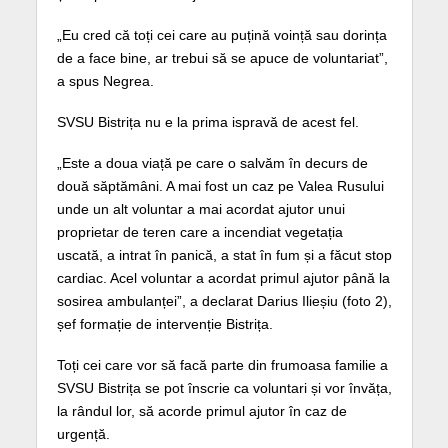
„Eu cred că toți cei care au puțină voință sau dorința
de a face bine, ar trebui să se apuce de voluntariat”,
a spus Negrea.
SVSU Bistrița nu e la prima ispravă de acest fel.
„Este a doua viață pe care o salvăm în decurs de
două săptămâni. A mai fost un caz pe Valea Rusului
unde un alt voluntar a mai acordat ajutor unui
proprietar de teren care a incendiat vegetația
uscată, a intrat în panică, a stat în fum și a făcut stop
cardiac. Acel voluntar a acordat primul ajutor până la
sosirea ambulanței”, a declarat Darius Ilieșiu (foto 2),
șef formație de intervenție Bistrița.
Toți cei care vor să facă parte din frumoasa familie a
SVSU Bistrița se pot înscrie ca voluntari și vor învăța,
la rândul lor, să acorde primul ajutor în caz de
urgență.