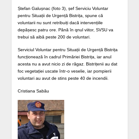
Ștefan Galușnac (foto 3), șef Serviciu Voluntar
pentru Situații de Urgență Bistrița, spune că
voluntarii nu sunt retribuiți dacă intervențiile
depășesc patru ore. Până în qnul viitor, SVSU va
trebui să aibă peste 200 de voluntari.
Serviciul Voluntar pentru Situații de Urgență Bistrița
funcționează în cadrul Primăriei Bistrița, iar anul
acesta nu a avut nicio zi de răgaz. Bistrițenii au dat
foc vegetației uscate într-o veselie, iar pompierii
voluntari au avut de stins peste 40 de incendii.
Cristiana Sabău