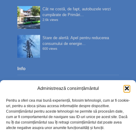
Cât ne costă, de fapt, autobuzele verzi
cumpărate de Primări...
2.6k views
Stare de alertă: Apel pentru reducerea
consumului de energie...
600 views
Info
Despre noi
Administrează consimțământul
Publicitate
Pentru a oferi cea mai bună experiență, folosim tehnologii, cum ar fi cookie-
Contact
uri, pentru a stoca și/sau accesa informațiile despre dispozitive.
Consimțământul pentru aceste tehnologii ne permite să procesăm date,
Politica de confidențialitate
cum ar fi comportamentul de navigare sau ID-uri unice pe acest site. Dacă
nu îți dai consimțământul sau îți retragi consimțământul dat poate avea
Politică cookie-uri (UE)
afecte negative asupra unor anumite funcționalități și funcții.