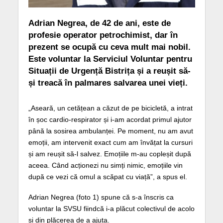
Adrian Negrea, de 42 de ani, este de
profesie operator petrochimist, dar în
prezent se ocupă cu ceva mult mai nobil.
Este voluntar la Serviciul Voluntar pentru
Situații de Urgență Bistrița și a reușit să-
și treacă în palmares salvarea unei vieți.
„Aseară, un cetățean a căzut de pe bicicletă, a intrat
în șoc cardio-respirator și i-am acordat primul ajutor
până la sosirea ambulanței. Pe moment, nu am avut
emoții, am intervenit exact cum am învățat la cursuri
și am reușit să-l salvez. Emoțiile m-au copleșit după
aceea. Când acționezi nu simți nimic, emoțiile vin
după ce vezi că omul a scăpat cu viață”, a spus el.
Adrian Negrea (foto 1) spune că s-a înscris ca
voluntar la SVSU fiindcă i-a plăcut colectivul de acolo
și din plăcerea de a ajuta.