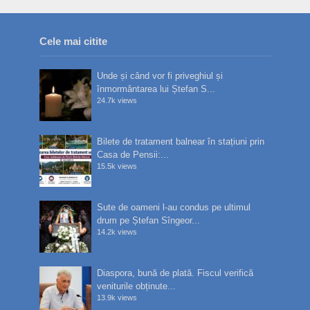
Cele mai citite
Unde și când vor fi priveghiul și
înmormântarea lui Ștefan S...
24.7k views
Bilete de tratament balnear în stațiuni prin
Casa de Pensii:...
15.5k views
Sute de oameni l-au condus pe ultimul
drum pe Ștefan Sîngeor...
14.2k views
Diaspora, bună de plată. Fiscul verifică
veniturile obținute...
13.9k views