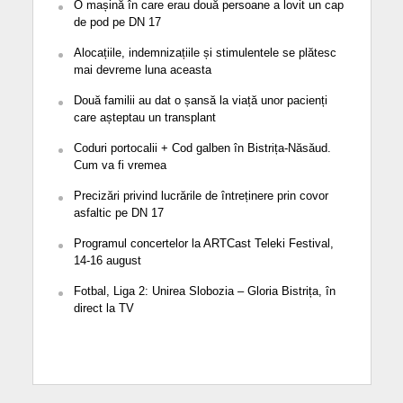
O mașină în care erau două persoane a lovit un cap
de pod pe DN 17
Alocațiile, indemnizațiile și stimulentele se plătesc
mai devreme luna aceasta
Două familii au dat o șansă la viață unor pacienți
care așteptau un transplant
Coduri portocalii + Cod galben în Bistrița-Năsăud.
Cum va fi vremea
Precizări privind lucrările de întreținere prin covor
asfaltic pe DN 17
Programul concertelor la ARTCast Teleki Festival,
14-16 august
Fotbal, Liga 2: Unirea Slobozia – Gloria Bistrița, în
direct la TV