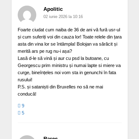
Apolitic
02 iunie 2026 la 10:16
Foarte ciudat cum naiba de 36 de ani vă fură usr-ul
și cum suferiți voi din cauza lor! Toate relele din țara
asta din vina lor se întâmpla! Bolojan va sărăcit și
merită ars pe rug nu-i așa?
Lasă d-le să vină și aur cu psd la butoane, cu
Georgescu prim ministru și numai lapte si miere va
curge, bineînțeles noi vom sta in genunchi în fata
rusului!
P.S. și sataniști din Bruxelles no să ne mai
conducă!
9
5
Rareș