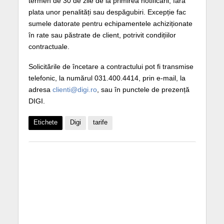
termen de 30 de zile de la primirea notificării, fără
plata unor penalități sau despăgubiri. Excepție fac
sumele datorate pentru echipamentele achiziționate
în rate sau păstrate de client, potrivit condițiilor
contractuale.
Solicitările de încetare a contractului pot fi transmise
telefonic, la numărul 031.400.4414, prin e-mail, la
adresa
clienti@digi.ro
, sau în punctele de prezență
DIGI.
Etichete
Digi
tarife