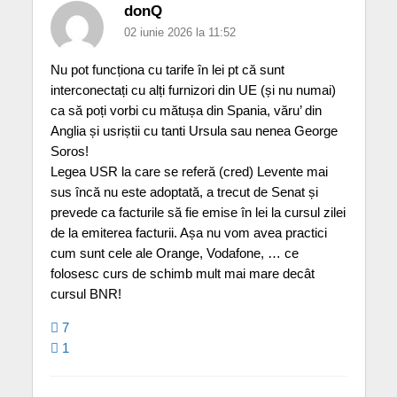
donQ
02 iunie 2026 la 11:52
Nu pot funcționa cu tarife în lei pt că sunt
interconectați cu alți furnizori din UE (și nu numai)
ca să poți vorbi cu mătușa din Spania, văru’ din
Anglia și usriștii cu tanti Ursula sau nenea George
Soros!
Legea USR la care se referă (cred) Levente mai
sus încă nu este adoptată, a trecut de Senat și
prevede ca facturile să fie emise în lei la cursul zilei
de la emiterea facturii. Așa nu vom avea practici
cum sunt cele ale Orange, Vodafone, … ce
folosesc curs de schimb mult mai mare decât
cursul BNR!
7
1