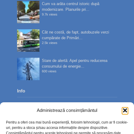
Cum va arăta centrul istoric după
modernizare. Planurile pri...
9.7k views
Cât ne costă, de fapt, autobuzele verzi
cumpărate de Primări...
2.5k views
Stare de alertă: Apel pentru reducerea
consumului de energie...
600 views
Info
Despre noi
Administrează consimțământul
Publicitate
Pentru a oferi cea mai bună experiență, folosim tehnologii, cum ar fi cookie-
Contact
uri, pentru a stoca și/sau accesa informațiile despre dispozitive.
Consimțământul pentru aceste tehnologii ne permite să procesăm date,