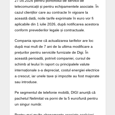
27.05.2026 pentru portofoliul de servicii de
telecomunicații și pentru echipamentele asociate. În
cazul clienților care au contracte în vigoare la
această dată, noile tarife exprimate în euro vor fi
aplicabile din 1 iulie 2026, după notificarea acestora
conform prevederilor legale și contractuale.
Compania spune că actualizarea tarifelor are loc
după mai mult de 7 ani de la ultima modificare a
prețurilor pentru serviciile furnizate de Digi. În
această perioadă, potrivit companiei, cursul de
schimb al leului în raport cu principalele valute
internaționale s-a depreciat, costul energiei electrice
a crescut, iar unele taxe și impozite au fost majorate
sau introduse.
Pe segmentul de telefonie mobilă, DIGI anunță că
pachetul Nelimitat va porni de la 5 euro/lună pentru
un singur număr.
Pentru mai multe abonamente asociate aceluiași