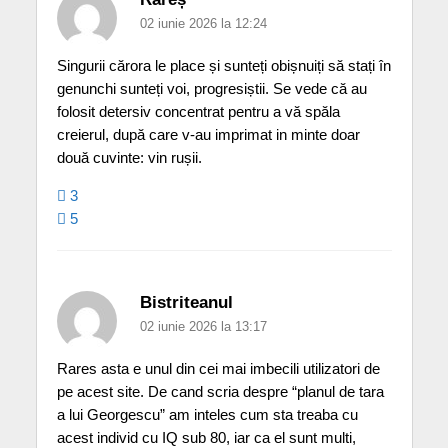
02 iunie 2026 la 12:24
Singurii cărora le place și sunteți obișnuiți să stați în
genunchi sunteți voi, progresiștii. Se vede că au
folosit detersiv concentrat pentru a vă spăla
creierul, după care v-au imprimat in minte doar
două cuvinte: vin rușii.
3
5
Bistriteanul
02 iunie 2026 la 13:17
Rares asta e unul din cei mai imbecili utilizatori de
pe acest site. De cand scria despre “planul de tara
a lui Georgescu” am inteles cum sta treaba cu
acest individ cu IQ sub 80, iar ca el sunt multi,