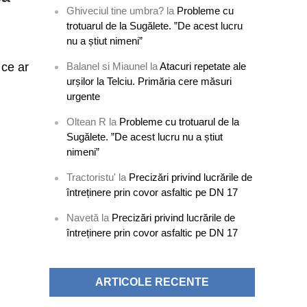
Ghiveciul tine umbra?
la
Probleme cu
trotuarul de la Sugălete. ”De acest lucru
nu a știut nimeni”
 ce ar
Balanel si Miaunel
la
Atacuri repetate ale
urșilor la Telciu. Primăria cere măsuri
urgente
Oltean R
la
Probleme cu trotuarul de la
Sugălete. ”De acest lucru nu a știut
nimeni”
Tractoristu'
la
Precizări privind lucrările de
întreținere prin covor asfaltic pe DN 17
Navetă
la
Precizări privind lucrările de
întreținere prin covor asfaltic pe DN 17
ARTICOLE RECENTE