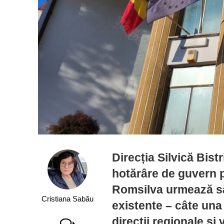
Direcția Silvică Bist
hotărâre de guvern p
Romsilva urmează să 
Cristiana Sabău
existente – câte una
direcții regionale și 