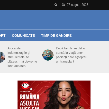
07 august 2026
ORT
COMUNICATE
TIMP DE GÂNDIRE
Alocațiile,
Două familii au dat o
indemnizațiile și
șansă la viață unor
stimulentele se
pacienți care așteptau
plătesc mai devreme
un transplant
luna aceasta