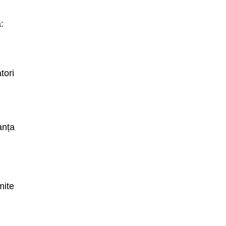
:
tori
anța
mite