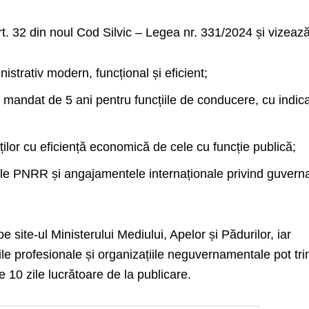
art. 32 din noul Cod Silvic – Legea nr. 331/2024 și vizează
strativ modern, funcțional și eficient;
 mandat de 5 ani pentru funcțiile de conducere, cu indica
ților cu eficiență economică de cele cu funcție publică;
le PNRR și angajamentele internaționale privind guvern
 site-ul Ministerului Mediului, Apelor și Pădurilor, iar
ațiile profesionale și organizațiile neguvernamentale pot tri
de 10 zile lucrătoare de la publicare.