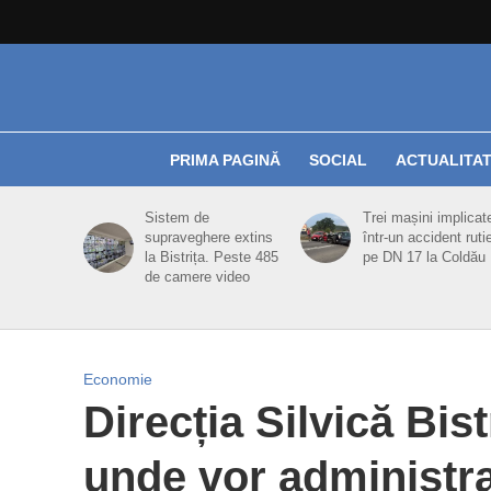
PRIMA PAGINĂ
SOCIAL
ACTUALITA
Sistem de
Trei mașini implicat
supraveghere extins
într-un accident ruti
la Bistrița. Peste 485
pe DN 17 la Coldău
de camere video
Economie
Direcția Silvică Bist
unde vor administra