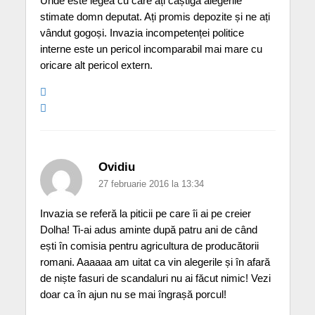
Unde este legea cu care ați câștiga alegerile
stimate domn deputat. Ați promis depozite și ne ați
vândut gogoși. Invazia incompetenței politice
interne este un pericol incomparabil mai mare cu
oricare alt pericol extern.
Ovidiu
27 februarie 2016 la 13:34
Invazia se referă la piticii pe care îi ai pe creier
Dolha! Ti-ai adus aminte după patru ani de când
ești în comisia pentru agricultura de producătorii
romani. Aaaaaa am uitat ca vin alegerile și în afară
de niște fasuri de scandaluri nu ai făcut nimic! Vezi
doar ca în ajun nu se mai îngrașă porcul!