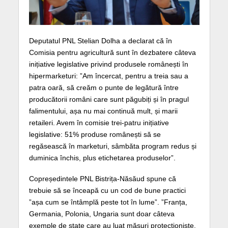
Deputatul PNL Stelian Dolha a declarat că în
Comisia pentru agricultură sunt în dezbatere câteva
inițiative legislative privind produsele românești în
hipermarketuri: ”Am încercat, pentru a treia sau a
patra oară, să creăm o punte de legătură între
producătorii români care sunt păgubiți și în pragul
falimentului, așa nu mai continuă mult, și marii
retaileri. Avem în comisie trei-patru inițiative
legislative: 51% produse românești să se
regăsească în marketuri, sâmbăta program redus și
duminica închis, plus etichetarea produselor”.
Copreședintele PNL Bistrița-Năsăud spune că
trebuie să se înceapă cu un cod de bune practici
”așa cum se întâmplă peste tot în lume”. ”Franța,
Germania, Polonia, Ungaria sunt doar câteva
exemple de state care au luat măsuri protecționiste.