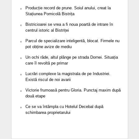
Producție record de prune. Soiul anului, creat la
Stațiunea Pomicolă Bistrița
Bistricioarei se vrea a fi noua poartă de intrare în
centrul istoric al Bistriței
Parcul de specializare inteligentă, blocat. Firmele nu
pot obține avize de mediu
Un ochi râde, altul plânge pe strada Dornei. Situația
care îl revoltă pe primar
Lucrări complexe la magistrala de pe Industriei.
Există riscul de noi avarii
Victorie frumoasă pentru Gloria. Punctaj maxim după
două etape
Ce se va întâmpla cu Hotelul Decebal după
schimbarea proprietarului