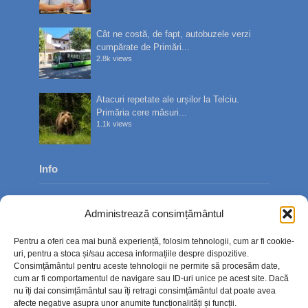
Cât ne costă, de fapt, autobuzele verzi
cumpărate de Primări...
2.8k views
Atacuri repetate ale urșilor la Telciu.
Primăria cere măsuri...
1.1k views
Info
Despre noi
Administrează consimțământul
Publicitate
Pentru a oferi cea mai bună experiență, folosim tehnologii, cum ar fi cookie-
Contact
uri, pentru a stoca și/sau accesa informațiile despre dispozitive.
Consimțământul pentru aceste tehnologii ne permite să procesăm date,
Politica de confidențialitate
cum ar fi comportamentul de navigare sau ID-uri unice pe acest site. Dacă
nu îți dai consimțământul sau îți retragi consimțământul dat poate avea
Politică cookie-uri (UE)
afecte negative asupra unor anumite funcționalități și funcții.