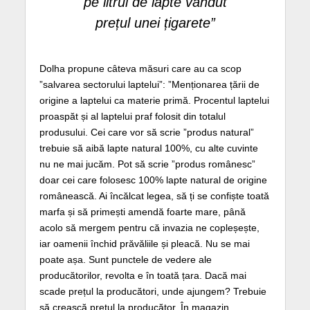
pe litrul de lapte vândut
prețul unei țigarete”
Dolha propune câteva măsuri care au ca scop
”salvarea sectorului laptelui”: ”Menționarea țării de
origine a laptelui ca materie primă. Procentul laptelui
proaspăt și al laptelui praf folosit din totalul
produsului. Cei care vor să scrie ”produs natural”
trebuie să aibă lapte natural 100%, cu alte cuvinte
nu ne mai jucăm. Pot să scrie ”produs românesc”
doar cei care folosesc 100% lapte natural de origine
românească. Ai încălcat legea, să ți se confiște toată
marfa și să primești amendă foarte mare, până
acolo să mergem pentru că invazia ne copleșește,
iar oamenii închid prăvăliile și pleacă. Nu se mai
poate așa. Sunt punctele de vedere ale
producătorilor, revolta e în toată țara. Dacă mai
scade prețul la producători, unde ajungem? Trebuie
să crească prețul la producător. În magazin