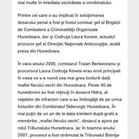
mai multe în imediata vecinătate a combinatului.
Printre cei care s-au implicat în soluţionarea
dosarului penal a fost şi fostul comisar şef al Brigăzii
de Combatere a Criminalităţii Organizate
Hunedoara, dar şi Codruţa Laura Kovesi, actualul
procuror şef al Direcţiei Naţionale Anticorupţie, arată
presa din Hunedoara.
În vara anului 2006, comisarul Traian Berbeceanu şi
procurorul Laura Codruţa Kövesi erau eroii principali
în ceea ce s-a numit cea mai grea lovitură dată
mafiei fierului vechi din Hunedoara. Peste 40 de
hunedoreni au fost reţinuţi în dosarul Hidra, al
reţelelor de infractori care s-au îmbogăţit de pe urma
furturilor din Combinatul Siderurgic Hunedoara. În
mai puţin de un an de la data trimiterii după gratii a
membrilor „mafiei fierului vechi”, dosarul a ajuns pe
rolul Tribunalului Hunedoara, iar în toamna anului
2007, procesul a fost strămutat la Tribunalul Bistriţa-