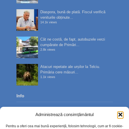
Diaspora, bună de plată. Fiscul verifică
veniturile obținute...
14.1k views
Cât ne costă, de fapt, autobuzele verzi
cumpărate de Primări...
2.8k views
Atacuri repetate ale urșilor la Telciu.
Primăria cere măsuri...
1.1k views
Info
Despre noi
Administrează consimțământul
Publicitate
Pentru a oferi cea mai bună experiență, folosim tehnologii, cum ar fi cookie-