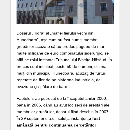
Dosarul „Hidra” al „mafiei fierului vechi din
Hunedoara”, aşa cum au fost numiţi membrii
grupărilor acuzate că au produs pagube de mai
multe milioane de euro combinatului siderurgic, se
află pe rolul instanţei Tribunalului Bistriţa-Năsăud. În
proces sunt inculpaţi peste 50 de oameni, cei mai
mulţi din municipiul Hunedoara, acuzaţi de furturi
repetate de fier de pe plaforma industrială, de
evaziune şi spălare de bani.
Faptele s-au petrecut de la începutul anilor 2000,
până în 2006, când au avut loc zeci de arestări ale
membrilor grupărilor, dosarul fiind deschis în 2007.
În 29 septembrie a.c., soluţia instanţei „
a fost
amânată pentru continuarea cercetărilor