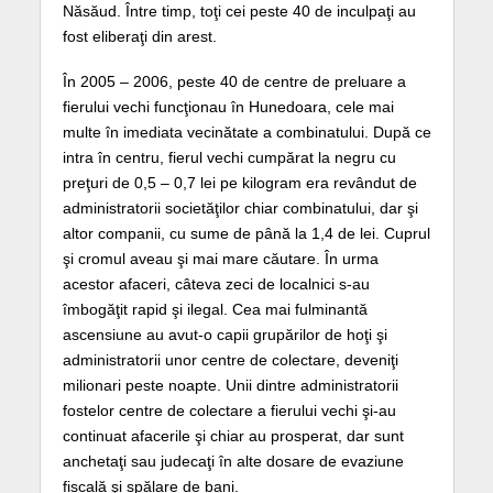
Năsăud. Între timp, toţi cei peste 40 de inculpaţi au
fost eliberaţi din arest.
În 2005 – 2006, peste 40 de centre de preluare a
fierului vechi funcţionau în Hunedoara, cele mai
multe în imediata vecinătate a combinatului. După ce
intra în centru, fierul vechi cumpărat la negru cu
preţuri de 0,5 – 0,7 lei pe kilogram era revândut de
administratorii societăţilor chiar combinatului, dar şi
altor companii, cu sume de până la 1,4 de lei. Cuprul
şi cromul aveau şi mai mare căutare. În urma
acestor afaceri, câteva zeci de localnici s-au
îmbogăţit rapid şi ilegal. Cea mai fulminantă
ascensiune au avut-o capii grupărilor de hoţi şi
administratorii unor centre de colectare, deveniţi
milionari peste noapte. Unii dintre administratorii
fostelor centre de colectare a fierului vechi şi-au
continuat afacerile şi chiar au prosperat, dar sunt
anchetaţi sau judecaţi în alte dosare de evaziune
fiscală şi spălare de bani.