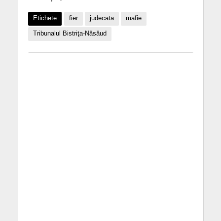
Etichete
fier
judecata
mafie
Tribunalul Bistriţa-Năsăud