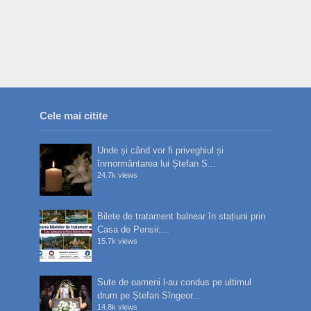
Cele mai citite
Unde și când vor fi priveghiul și
înmormântarea lui Ștefan S...
24.7k views
Bilete de tratament balnear în stațiuni prin
Casa de Pensii:...
15.7k views
Sute de oameni l-au condus pe ultimul
drum pe Ștefan Sîngeor...
14.8k views