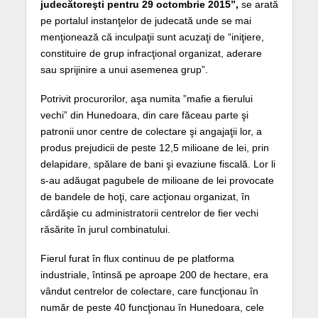
judecătoreşti pentru 29 octombrie 2015”,
se arată
pe portalul instanţelor de judecată unde se mai
menţionează că inculpaţii sunt acuzaţi de “iniţiere,
constituire de grup infracţional organizat, aderare
sau sprijinire a unui asemenea grup”.
Potrivit procurorilor, aşa numita ”mafie a fierului
vechi” din Hunedoara, din care făceau parte şi
patronii unor centre de colectare şi angajaţii lor, a
produs prejudicii de peste 12,5 milioane de lei, prin
delapidare, spălare de bani şi evaziune fiscală. Lor li
s-au adăugat pagubele de milioane de lei provocate
de bandele de hoţi, care acţionau organizat, în
cârdăşie cu administratorii centrelor de fier vechi
răsărite în jurul combinatului.
Fierul furat în flux continuu de pe platforma
industriale, întinsă pe aproape 200 de hectare, era
vândut centrelor de colectare, care funcţionau în
număr de peste 40 funcţionau în Hunedoara, cele