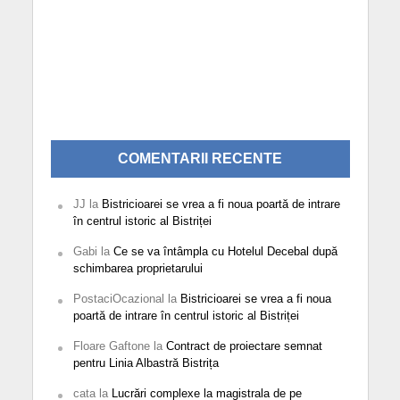
COMENTARII RECENTE
JJ
la
Bistricioarei se vrea a fi noua poartă de intrare
în centrul istoric al Bistriței
Gabi
la
Ce se va întâmpla cu Hotelul Decebal după
schimbarea proprietarului
PostaciOcazional
la
Bistricioarei se vrea a fi noua
poartă de intrare în centrul istoric al Bistriței
Floare Gaftone
la
Contract de proiectare semnat
pentru Linia Albastră Bistrița
cata
la
Lucrări complexe la magistrala de pe