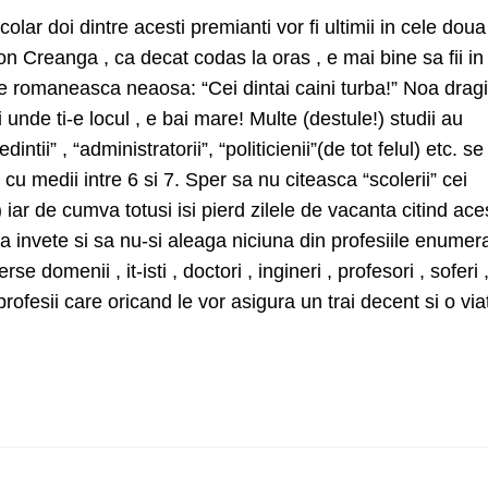
 scolar doi dintre acesti premianti vor fi ultimii in cele doua
on Creanga , ca decat codas la oras , e mai bine sa fii in
re romaneasca neaosa: “Cei dintai caini turba!” Noa dragil
nde ti-e locul , e bai mare! Multe (destule!) studii au
dintii” , “administratorii”, “politicienii”(de tot felul) etc. se
cu medii intre 6 si 7. Sper sa nu citeasca “scolerii” cei
) iar de cumva totusi isi pierd zilele de vacanta citind ace
sa invete si sa nu-si aleaga niciuna din profesiile enumer
se domenii , it-isti , doctori , ingineri , profesori , soferi 
, profesii care oricand le vor asigura un trai decent si o via