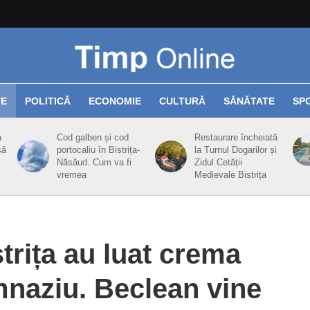
TE
POLITICĂ
ECONOMIE
CULTURĂ
SĂNĂTATE
SP
n
Cod galben și cod
Restaurare încheiată
să
portocaliu în Bistrița-
la Turnul Dogarilor și
Năsăud. Cum va fi
Zidul Cetății
vremea
Medievale Bistrița
trița au luat crema
mnaziu. Beclean vine