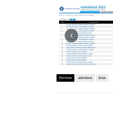
Etichete
admitere
licee