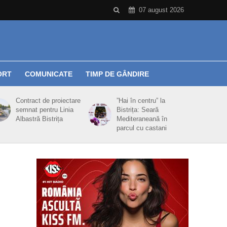
07 august 2026
ORT
COMUNICATE
TIMP DE GÂNDIRE
Contract de proiectare
”Hai în centru” la
semnat pentru Linia
Bistrița: Seară
Albastră Bistrița
Mediteraneană în
parcul cu castani