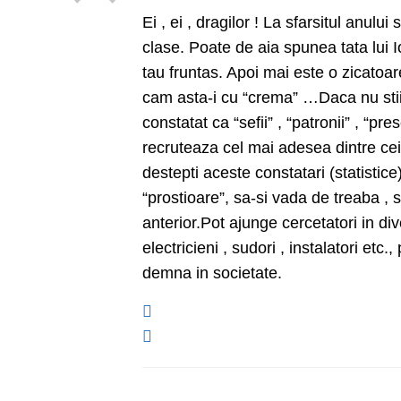
Ei , ei , dragilor ! La sfarsitul anului
clase. Poate de aia spunea tata lui I
tau fruntas. Apoi mai este o zicatoa
cam asta-i cu “crema” …Daca nu stii u
constatat ca “sefii” , “patronii” , “prese
recruteaza cel mai adesea dintre cei 
destepti aceste constatari (statistice
“prostioare”, sa-si vada de treaba , 
anterior.Pot ajunge cercetatori in diver
electricieni , sudori , instalatori etc.
demna in societate.