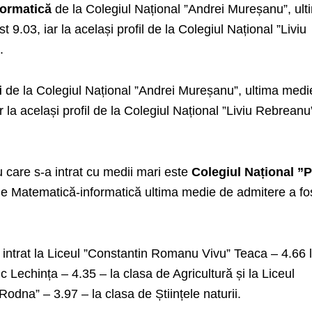
formatică
de la Colegiul Național ”Andrei Mureșanu”, ult
t 9.03, iar la același profil de la Colegiul Național ”Liviu
.
ii
de la Colegiul Național ”Andrei Mureșanu”, ultima medi
ar la același profil de la Colegiul Național ”Liviu Rebreanu
u care s-a intrat cu medii mari este
Colegiul Național ”P
e Matematică-informatică ultima medie de admitere a fo
 intrat la Liceul ”Constantin Romanu Vivu” Teaca – 4.66 
ic Lechința – 4.35 – la clasa de Agricultură și la Liceul
odna” – 3.97 – la clasa de Științele naturii.