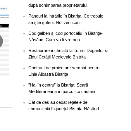
după schimbarea proprietarului
Panouri la intrările în Bistrița. Ce trebuie
să știe șoferii. Noi verificări
Cod galben și cod portocaliu în Bistrița-
Năsăud. Cum va fi vremea
Restaurare încheiată la Turnul Dogarilor și
Zidul Cetății Medievale Bistrița
Contract de proiectare semnat pentru
Linia Albastră Bistrița
”Hai în centru” la Bistrița: Seară
Mediteraneană în parcul cu castani
Cât de des au cedat rețelele de
comunicații în județul Bistrița-Năsăud