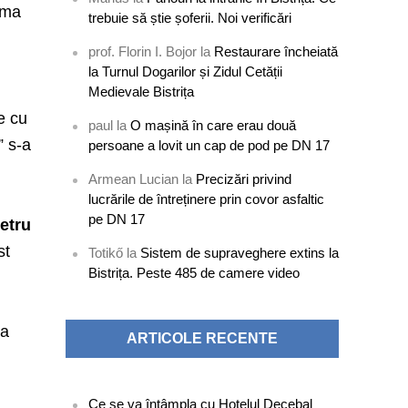
ima
trebuie să știe șoferii. Noi verificări
prof. Florin I. Bojor
la
Restaurare încheiată
la Turnul Dogarilor și Zidul Cetății
Medievale Bistrița
e cu
paul
la
O mașină în care erau două
” s-a
persoane a lovit un cap de pod pe DN 17
Armean Lucian
la
Precizări privind
lucrările de întreținere prin covor asfaltic
pe DN 17
etru
st
Totikő
la
Sistem de supraveghere extins la
Bistrița. Peste 485 de camere video
la
ARTICOLE RECENTE
Ce se va întâmpla cu Hotelul Decebal