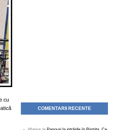
ie cu
matică
COMENTARII RECENTE
Marius
la
Panouri la intrările în Bistrița. Ce