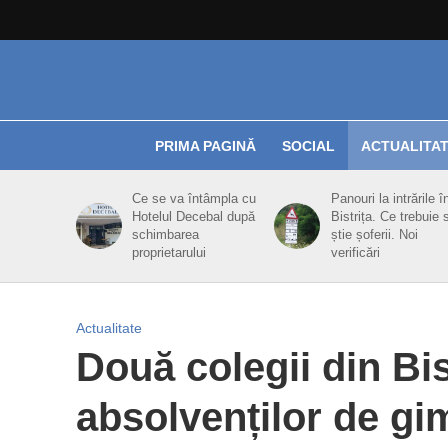
PRIMA PAGINĂ
SOCIAL
ACTUALITA
Ce se va întâmpla cu
Panouri la intrările î
Hotelul Decebal după
Bistrița. Ce trebuie 
schimbarea
știe șoferii. Noi
proprietarului
verificări
Actualitate
Două colegii din Bis
absolvenților de gi