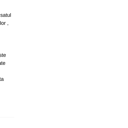
 satul
or ,
ste
ate
,
ta