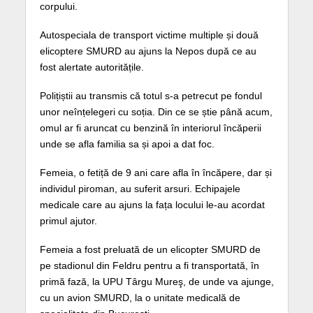
corpului.
Autospeciala de transport victime multiple și două
elicoptere SMURD au ajuns la Nepos după ce au
fost alertate autoritățile.
Polițiștii au transmis că totul s-a petrecut pe fondul
unor neînțelegeri cu soția. Din ce se știe până acum,
omul ar fi aruncat cu benzină în interiorul încăperii
unde se afla familia sa și apoi a dat foc.
Femeia, o fetiță de 9 ani care afla în încăpere, dar și
individul piroman, au suferit arsuri. Echipajele
medicale care au ajuns la fața locului le-au acordat
primul ajutor.
Femeia a fost preluată de un elicopter SMURD de
pe stadionul din Feldru pentru a fi transportată, în
primă fază, la UPU Târgu Mureş, de unde va ajunge,
cu un avion SMURD, la o unitate medicală de