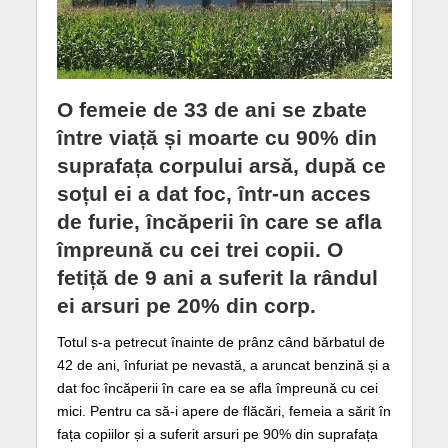
O femeie de 33 de ani se zbate
între viață și moarte cu 90% din
suprafața corpului arsă, după ce
soțul ei a dat foc, într-un acces
de furie, încăperii în care se afla
împreună cu cei trei copii. O
fetiță de 9 ani a suferit la rândul
ei arsuri pe 20% din corp.
Totul s-a petrecut înainte de prânz când bărbatul de
42 de ani, înfuriat pe nevastă, a aruncat benzină și a
dat foc încăperii în care ea se afla împreună cu cei
mici. Pentru ca să-i apere de flăcări, femeia a sărit în
fața copiilor și a suferit arsuri pe 90% din suprafața