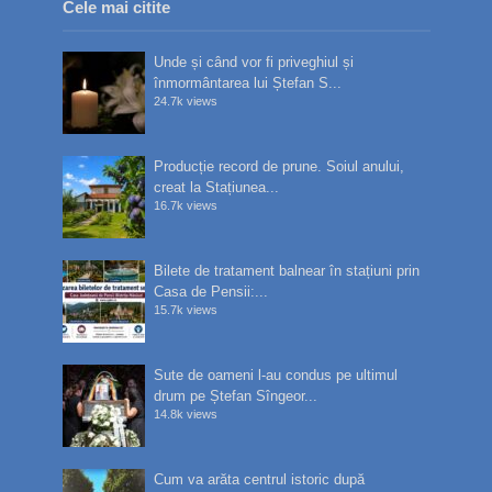
Cele mai citite
Unde și când vor fi priveghiul și
înmormântarea lui Ștefan S...
24.7k views
Producție record de prune. Soiul anului,
creat la Stațiunea...
16.7k views
Bilete de tratament balnear în stațiuni prin
Casa de Pensii:...
15.7k views
Sute de oameni l-au condus pe ultimul
drum pe Ștefan Sîngeor...
14.8k views
Cum va arăta centrul istoric după