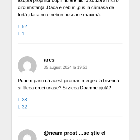
asupra propriilor copiii nu are nici o scuza si nici o
circumstanța .Dacă e nebun ,pus in cămasă de
fortă ,daca nu e nebun puscarie maximă.
52
1
ares
05 august 2024 la 19:53
Punem pariu că acest piroman mergea la biserică
și făcea cruci uriașe? Și zicea Doamne ajută?
28
32
@neam prost ...se știe el