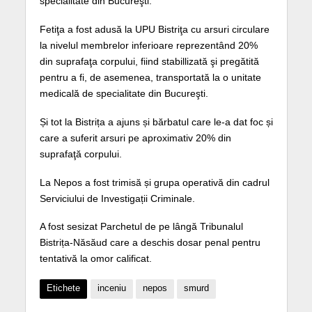
specialitate din Bucureşti.
Fetiţa a fost adusă la UPU Bistriţa cu arsuri circulare
la nivelul membrelor inferioare reprezentând 20%
din suprafaţa corpului, fiind stabillizată şi pregătită
pentru a fi, de asemenea, transportată la o unitate
medicală de specialitate din Bucureşti.
Și tot la Bistrița a ajuns și bărbatul care le-a dat foc și
care a suferit arsuri pe aproximativ 20% din
suprafaţă corpului.
La Nepos a fost trimisă și grupa operativă din cadrul
Serviciului de Investigații Criminale.
A fost sesizat Parchetul de pe lângă Tribunalul
Bistrița-Năsăud care a deschis dosar penal pentru
tentativă la omor calificat.
Etichete
inceniu
nepos
smurd