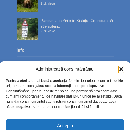
1.1k views
Panouri la intrările în Bistrița. Ce trebuie să
știe șoferii...
2.7k views
Info
Despre noi
Administrează consimțământul
Publicitate
Pentru a oferi cea mai bună experiență, folosim tehnologii, cum ar fi cookie-
Contact
uri, pentru a stoca și/sau accesa informațiile despre dispozitive.
Consimțământul pentru aceste tehnologii ne permite să procesăm date,
Politica de confidențialitate
cum ar fi comportamentul de navigare sau ID-uri unice pe acest site. Dacă
nu îți dai consimțământul sau îți retragi consimțământul dat poate avea
Politică cookie-uri (UE)
afecte negative asupra unor anumite funcționalități și funcții.
Acceptă