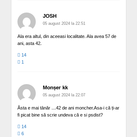
JOSH
05 august 2024 la 22:51
Ala era altul, din aceeasi localitate. Ala avea 57 de
ani, asta 42.
14
1
Monșer kk
05 august 2024 la 22:07
Ăsta e mai tânăr …42 de ani moncher.Asa-i că ți-ar
fi picat bine să scrie undeva că e si psdist?
14
6