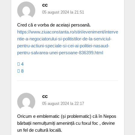
cc
05 august 2024 la 21:51
Cred că e vorba de aceiași persoană.
https://www.ziuaconstanta.ro/stiri/eveniment/interve
ntie-a-negociatorului-si-politistilor-de-la-serviciul-
pentru-actiuni-speciale-si-cei-ai-politiei-nasaud-
pentru-salvarea-unei-persoane-836399.html
4
8
cc
05 august 2024 la 22:17
Oricum e emblematic (și problematic) că în Nepos
bărbații nemulțumiți amenință cu foxul foc , devine
un fel de cultură locală.