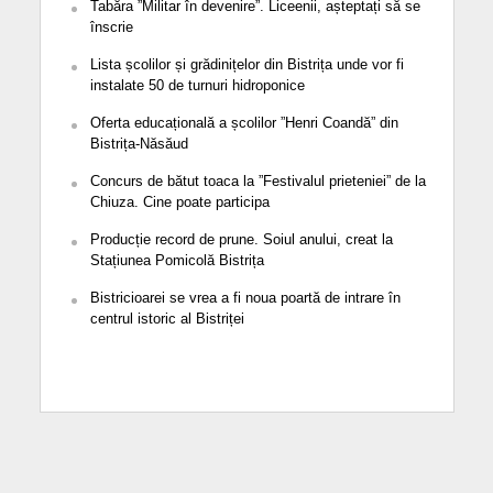
Tabăra ”Militar în devenire”. Liceenii, așteptați să se
înscrie
Lista școlilor și grădinițelor din Bistrița unde vor fi
instalate 50 de turnuri hidroponice
Oferta educațională a școlilor ”Henri Coandă” din
Bistrița-Năsăud
Concurs de bătut toaca la ”Festivalul prieteniei” de la
Chiuza. Cine poate participa
Producție record de prune. Soiul anului, creat la
Stațiunea Pomicolă Bistrița
Bistricioarei se vrea a fi noua poartă de intrare în
centrul istoric al Bistriței