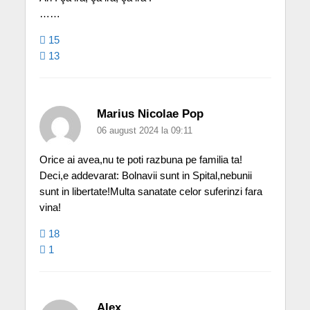
……
15
13
Marius Nicolae Pop
06 august 2024 la 09:11
Orice ai avea,nu te poti razbuna pe familia ta!
Deci,e addevarat: Bolnavii sunt in Spital,nebunii
sunt in libertate!Multa sanatate celor suferinzi fara
vina!
18
1
Alex