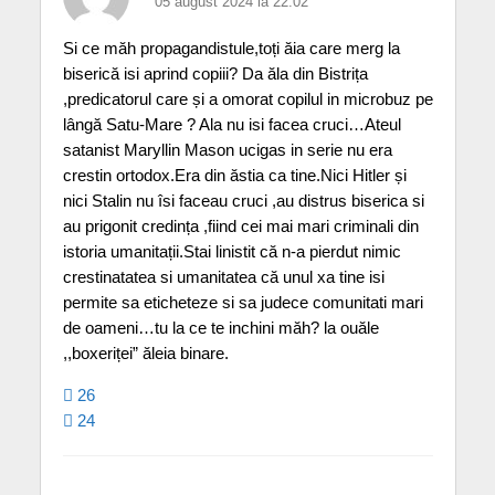
05 august 2024 la 22:02
Si ce măh propagandistule,toți ăia care merg la
biserică isi aprind copiii? Da ăla din Bistrița
,predicatorul care și a omorat copilul in microbuz pe
lângă Satu-Mare ? Ala nu isi facea cruci…Ateul
satanist Maryllin Mason ucigas in serie nu era
crestin ortodox.Era din ăstia ca tine.Nici Hitler și
nici Stalin nu îsi faceau cruci ,au distrus biserica si
au prigonit credința ,fiind cei mai mari criminali din
istoria umanitații.Stai linistit că n-a pierdut nimic
crestinatatea si umanitatea că unul xa tine isi
permite sa eticheteze si sa judece comunitati mari
de oameni…tu la ce te inchini măh? la ouăle
,,boxeriței” ăleia binare.
26
24