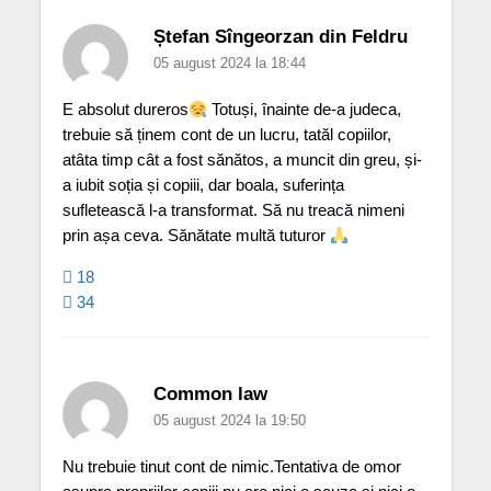
Ștefan Sîngeorzan din Feldru
05 august 2024 la 18:44
E absolut dureros
Totuși, înainte de-a judeca,
trebuie să ținem cont de un lucru, tatăl copiilor,
atâta timp cât a fost sănătos, a muncit din greu, și-
a iubit soția și copiii, dar boala, suferința
sufletească l-a transformat. Să nu treacă nimeni
prin așa ceva. Sănătate multă tuturor
18
34
Common law
05 august 2024 la 19:50
Nu trebuie tinut cont de nimic.Tentativa de omor