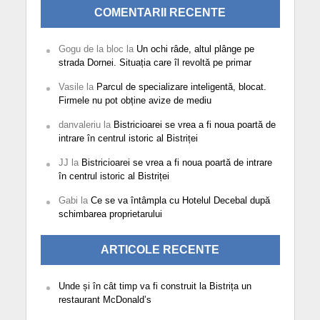
COMENTARII RECENTE
Gogu de la bloc
la
Un ochi râde, altul plânge pe
strada Dornei. Situația care îl revoltă pe primar
Vasile
la
Parcul de specializare inteligentă, blocat.
Firmele nu pot obține avize de mediu
danvaleriu
la
Bistricioarei se vrea a fi noua poartă de
intrare în centrul istoric al Bistriței
JJ
la
Bistricioarei se vrea a fi noua poartă de intrare
în centrul istoric al Bistriței
Gabi
la
Ce se va întâmpla cu Hotelul Decebal după
schimbarea proprietarului
ARTICOLE RECENTE
Unde și în cât timp va fi construit la Bistrița un
restaurant McDonald’s