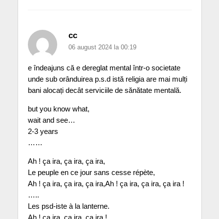
cc
06 august 2024 la 00:19
e îndeajuns că e dereglat mental într-o societate
unde sub orânduirea p.s.d istă religia are mai mulți
bani alocați decât serviciile de sănătate mentală.
but you know what,
wait and see…
2-3 years
……
Ah ! ça ira, ça ira, ça ira,
Le peuple en ce jour sans cesse répète,
Ah ! ça ira, ça ira, ça ira,Ah ! ça ira, ça ira, ça ira !
…..
Les psd-iste à la lanterne.
Ah ! ça ira, ça ira, ça ira !