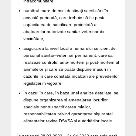
intracomunitare;
numărul mare de miei destinați sacrificării în
această perioadă, care trebuie să fie peste
capacitatea de sacrificare proiectată a
abatoarelor autorizate sanitar-veterinar din
vecinătate;
asigurarea la nivel local a numărului suficient de
personal sanitar–veterinar permanent, care să
realizeze controlul ante-mortem și post-mortem al
animalelor și care să poată dispune măsuri în
cazurile în care constată încălcări ale prevederilor
legislației în vigoare.
În cazul în care, în baza unei analize detaliate, se
dispune organizarea și amenajarea locurilor
speciale pentru sacrificarea mieilor,
responsabilitatea privind garantarea siguranței
alimentelor revine DSVSA și autorităților locale.
În perioada 28.03.2022 – 24.04.2022 este asigurată