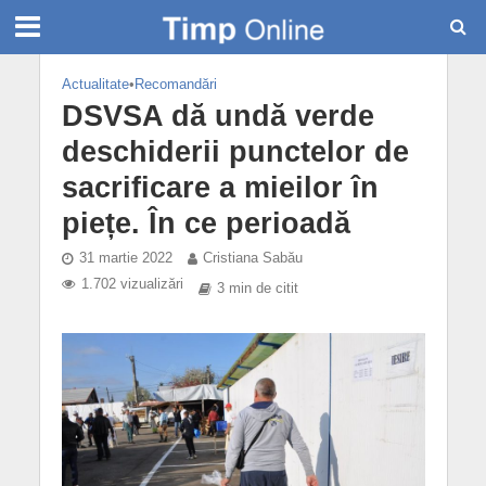
Actualitate
•
Recomandări
DSVSA dă undă verde
deschiderii punctelor de
sacrificare a mieilor în
piețe. În ce perioadă
31 martie 2022
Cristiana Sabău
1.702 vizualizări
3 min de citit