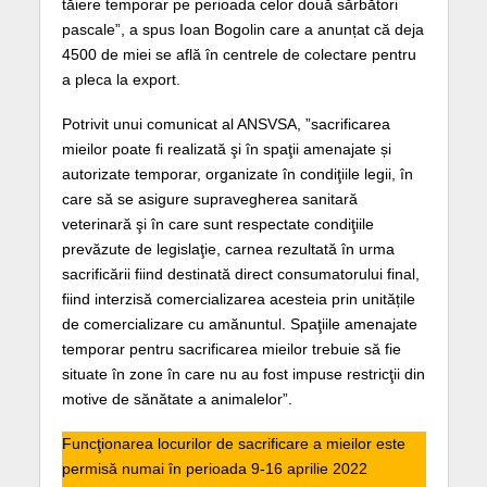
tăiere temporar pe perioada celor două sărbători
pascale”, a spus Ioan Bogolin care a anunțat că deja
4500 de miei se află în centrele de colectare pentru
a pleca la export.
Potrivit unui comunicat al ANSVSA, ”sacrificarea
mieilor poate fi realizată şi în spaţii amenajate și
autorizate temporar, organizate în condiţiile legii, în
care să se asigure supravegherea sanitară
veterinară şi în care sunt respectate condiţiile
prevăzute de legislaţie, carnea rezultată în urma
sacrificării fiind destinată direct consumatorului final,
fiind interzisă comercializarea acesteia prin unitățile
de comercializare cu amănuntul. Spaţiile amenajate
temporar pentru sacrificarea mieilor trebuie să fie
situate în zone în care nu au fost impuse restricţii din
motive de sănătate a animalelor”.
Funcţionarea locurilor de sacrificare a mieilor este
permisă numai în perioada 9-16 aprilie 2022