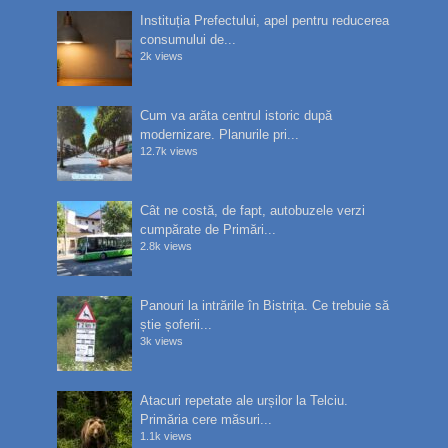
Instituția Prefectului, apel pentru reducerea
consumului de...
2k views
Cum va arăta centrul istoric după
modernizare. Planurile pri...
12.7k views
Cât ne costă, de fapt, autobuzele verzi
cumpărate de Primări...
2.8k views
Panouri la intrările în Bistrița. Ce trebuie să
știe șoferii...
3k views
Atacuri repetate ale urșilor la Telciu.
Primăria cere măsuri...
1.1k views