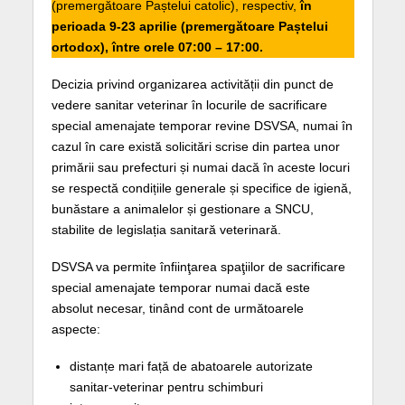
(premergătoare Paștelui catolic), respectiv,
în
perioada 9-23 aprilie (premergătoare Paștelui
ortodox), între orele 07:00 – 17:00.
Decizia privind organizarea activității din punct de
vedere sanitar veterinar în locurile de sacrificare
special amenajate temporar revine DSVSA, numai în
cazul în care există solicitări scrise din partea unor
primării sau prefecturi și numai dacă în aceste locuri
se respectă condițiile generale și specifice de igienă,
bunăstare a animalelor și gestionare a SNCU,
stabilite de legislația sanitară veterinară.
DSVSA va permite înfiinţarea spaţiilor de sacrificare
special amenajate temporar numai dacă este
absolut necesar, tinând cont de următoarele
aspecte:
distanțe mari față de abatoarele autorizate
sanitar-veterinar pentru schimburi