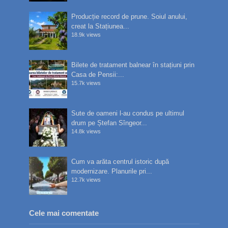
Producție record de prune. Soiul anului,
creat la Stațiunea...
18.9k views
Bilete de tratament balnear în stațiuni prin
Casa de Pensii:...
15.7k views
Sute de oameni l-au condus pe ultimul
drum pe Ștefan Sîngeor...
14.8k views
Cum va arăta centrul istoric după
modernizare. Planurile pri...
12.7k views
Cele mai comentate