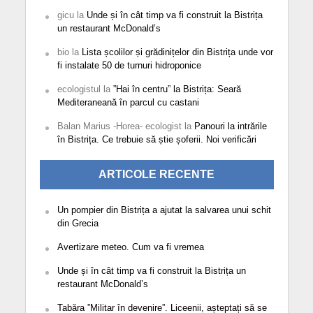
gicu
la
Unde și în cât timp va fi construit la Bistrița
un restaurant McDonald’s
bio
la
Lista școlilor și grădinițelor din Bistrița unde vor
fi instalate 50 de turnuri hidroponice
ecologistul
la
”Hai în centru” la Bistrița: Seară
Mediteraneană în parcul cu castani
Balan Marius -Horea- ecologist
la
Panouri la intrările
în Bistrița. Ce trebuie să știe șoferii. Noi verificări
ARTICOLE RECENTE
Un pompier din Bistrița a ajutat la salvarea unui schit
din Grecia
Avertizare meteo. Cum va fi vremea
Unde și în cât timp va fi construit la Bistrița un
restaurant McDonald’s
Tabăra ”Militar în devenire”. Liceenii, așteptați să se