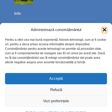
Info
Despre noi
Administrează consimțământul
Publicitate
Pentru a oferi cea mai bună experiență, folosim tehnologii, cum ar fi cookie-
Contact
uri, pentru a stoca și/sau accesa informațiile despre dispozitive.
Consimțământul pentru aceste tehnologii ne permite să procesăm date,
Politica de confidențialitate
cum ar fi comportamentul de navigare sau ID-uri unice pe acest site. Dacă
nu îți dai consimțământul sau îți retragi consimțământul dat poate avea
Politică cookie-uri (UE)
afecte negative asupra unor anumite funcționalități și funcții.
Acceptă
Refuză
Vezi preferințele