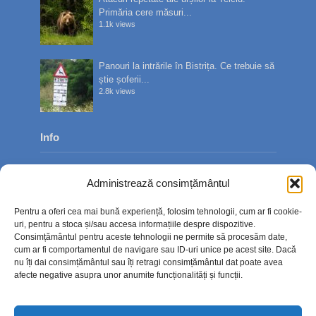
Primăria cere măsuri...
1.1k views
Panouri la intrările în Bistrița. Ce trebuie să
știe șoferii...
2.8k views
Info
Despre noi
Administrează consimțământul
Publicitate
Pentru a oferi cea mai bună experiență, folosim tehnologii, cum ar fi cookie-
Contact
uri, pentru a stoca și/sau accesa informațiile despre dispozitive.
Consimțământul pentru aceste tehnologii ne permite să procesăm date,
Politica de confidențialitate
cum ar fi comportamentul de navigare sau ID-uri unice pe acest site. Dacă
nu îți dai consimțământul sau îți retragi consimțământul dat poate avea
Politică cookie-uri (UE)
afecte negative asupra unor anumite funcționalități și funcții.