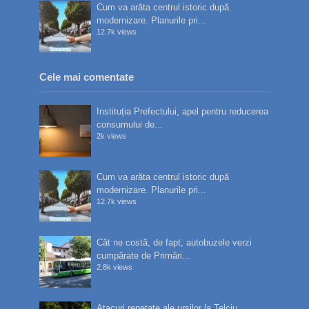
Cum va arăta centrul istoric după
modernizare. Planurile pri...
12.7k views
Cele mai comentate
Instituția Prefectului, apel pentru reducerea
consumului de...
2k views
Cum va arăta centrul istoric după
modernizare. Planurile pri...
12.7k views
Cât ne costă, de fapt, autobuzele verzi
cumpărate de Primări...
2.8k views
Atacuri repetate ale urșilor la Telciu.