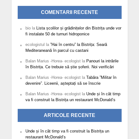
COMENTARII RECENTE
bio
la
Lista școlilor și grădinițelor din Bistrița unde vor
fi instalate 50 de turnuri hidroponice
ecologistul
la
”Hai în centru” la Bistrița: Seară
Mediteraneană în parcul cu castani
Balan Marius -Horea- ecologist
la
Panouri la intrările
în Bistrița. Ce trebuie să știe șoferii. Noi verificări
Balan Marius -Horea- ecologist
la
Tabăra ”Militar în
devenire”. Liceenii, așteptați să se înscrie
Balan Marius -Horea- ecologist
la
Unde și în cât timp
va fi construit la Bistrița un restaurant McDonald’s
ARTICOLE RECENTE
Unde și în cât timp va fi construit la Bistrița un
restaurant McDonald’s