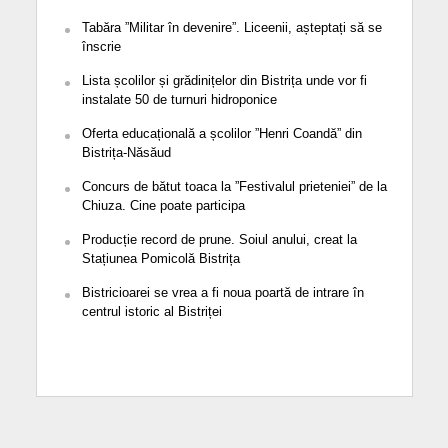
Tabăra ”Militar în devenire”. Liceenii, așteptați să se
înscrie
Lista școlilor și grădinițelor din Bistrița unde vor fi
instalate 50 de turnuri hidroponice
Oferta educațională a școlilor ”Henri Coandă” din
Bistrița-Năsăud
Concurs de bătut toaca la ”Festivalul prieteniei” de la
Chiuza. Cine poate participa
Producție record de prune. Soiul anului, creat la
Stațiunea Pomicolă Bistrița
Bistricioarei se vrea a fi noua poartă de intrare în
centrul istoric al Bistriței