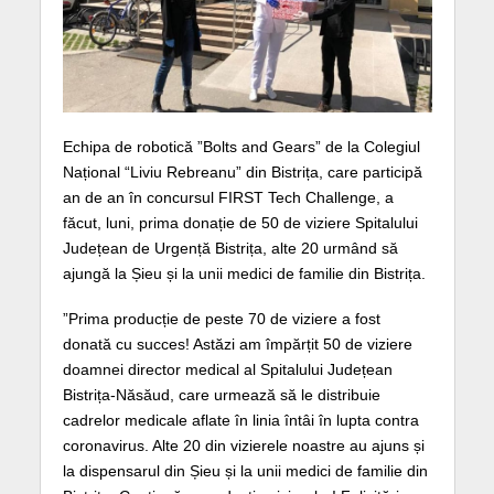
Echipa de robotică ”Bolts and Gears” de la Colegiul
Național “Liviu Rebreanu” din Bistrița, care participă
an de an în concursul FIRST Tech Challenge, a
făcut, luni, prima donație de 50 de viziere Spitalului
Județean de Urgență Bistrița, alte 20 urmând să
ajungă la Șieu și la unii medici de familie din Bistrița.
”Prima producție de peste 70 de viziere a fost
donată cu succes! Astăzi am împărțit 50 de viziere
doamnei director medical al Spitalului Județean
Bistrița-Năsăud, care urmează să le distribuie
cadrelor medicale aflate în linia întâi în lupta contra
coronavirus. Alte 20 din vizierele noastre au ajuns și
la dispensarul din Șieu și la unii medici de familie din