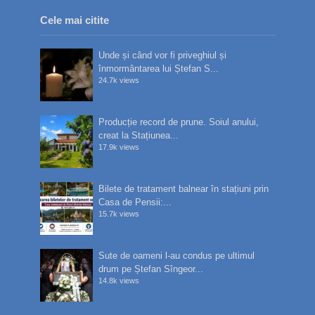
Cele mai citite
Unde și când vor fi priveghiul și
înmormântarea lui Ștefan S...
24.7k views
Producție record de prune. Soiul anului,
creat la Stațiunea...
17.9k views
Bilete de tratament balnear în stațiuni prin
Casa de Pensii:...
15.7k views
Sute de oameni l-au condus pe ultimul
drum pe Ștefan Sîngeor...
14.8k views