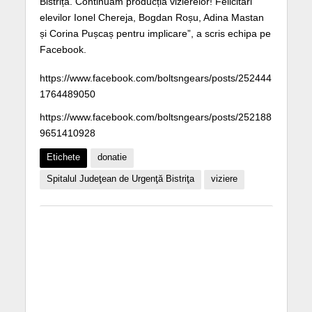
Bistrița. Continuăm producția vizierelor! Felicitări
elevilor Ionel Chereja, Bogdan Roșu, Adina Mastan
și Corina Pușcaș pentru implicare”, a scris echipa pe
Facebook.
https://www.facebook.com/boltsngears/posts/252444
1764489050
https://www.facebook.com/boltsngears/posts/252188
9651410928
Etichete
donatie
Spitalul Judeţean de Urgenţă Bistriţa
viziere