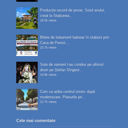
Producție record de prune. Soiul anului,
creat la Stațiunea...
18.5k views
Bilete de tratament balnear în stațiuni prin
Casa de Pensii:...
15.7k views
Sute de oameni l-au condus pe ultimul
drum pe Ștefan Sîngeor...
14.8k views
Cum va arăta centrul istoric după
modernizare. Planurile pri...
12.7k views
Cele mai comentate