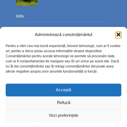
Info
Despre noi
Administrează consimțământul
Publicitate
Pentru a oferi cea mai bună experiență, folosim tehnologii, cum ar fi cookie-
Contact
uri, pentru a stoca și/sau accesa informațiile despre dispozitive.
Consimțământul pentru aceste tehnologii ne permite să procesăm date,
Politica de confidențialitate
cum ar fi comportamentul de navigare sau ID-uri unice pe acest site. Dacă
nu îți dai consimțământul sau îți retragi consimțământul dat poate avea
Politică cookie-uri (UE)
afecte negative asupra unor anumite funcționalități și funcții.
Acceptă
Refuză
Vezi preferințele