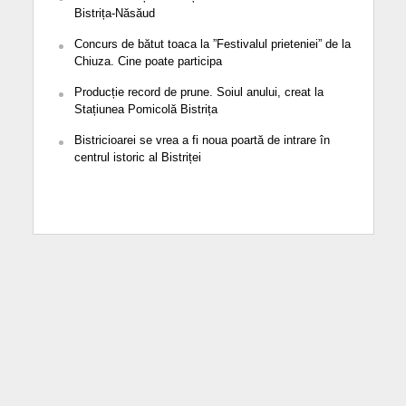
Bistrița-Năsăud
Concurs de bătut toaca la ”Festivalul prieteniei” de la
Chiuza. Cine poate participa
Producție record de prune. Soiul anului, creat la
Stațiunea Pomicolă Bistrița
Bistricioarei se vrea a fi noua poartă de intrare în
centrul istoric al Bistriței