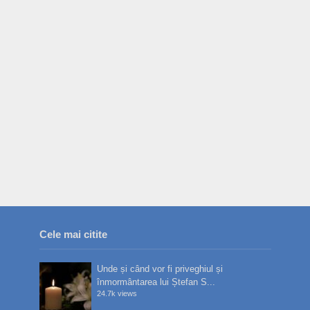
Cele mai citite
Unde și când vor fi priveghiul și
înmormântarea lui Ștefan S...
24.7k views