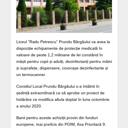
Liceul ”Radu Petrescu” Prundu Bârgăului va avea la
dispoziție echipamente de protecție medicală în
valoare de peste 1,2 milioane de lei constând în
măști pentru copii și adulți, dezinfectanți pentru mâini
și suprafețe, dispensere, covorașe dezinfectante și
un termocanner.
Consiliul Local Prundu Bârgăului s-a întâlnit în
ședință extraordinară ca să aprobe un proiect de
hotărâre ce modifica altula doptat în luna octombrie
a anului 2020.
Banii pentru aceste achiziții provin din fonduri
europene, mai pre4cis din POIM, Axa Prioritară 9.