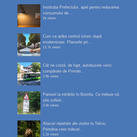
Instituția Prefectului, apel pentru reducerea
consumului de...
2k views
Cum va arăta centrul istoric după
modernizare. Planurile pri...
12.7k views
Cât ne costă, de fapt, autobuzele verzi
cumpărate de Primări...
2.8k views
Panouri la intrările în Bistrița. Ce trebuie să
știe șoferii...
2.9k views
Atacuri repetate ale urșilor la Telciu.
Primăria cere măsuri...
1.1k views