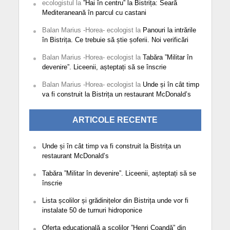
ecologistul
la
”Hai în centru” la Bistrița: Seară
Mediteraneană în parcul cu castani
Balan Marius -Horea- ecologist
la
Panouri la intrările
în Bistrița. Ce trebuie să știe șoferii. Noi verificări
Balan Marius -Horea- ecologist
la
Tabăra ”Militar în
devenire”. Liceenii, așteptați să se înscrie
Balan Marius -Horea- ecologist
la
Unde și în cât timp
va fi construit la Bistrița un restaurant McDonald’s
ARTICOLE RECENTE
Unde și în cât timp va fi construit la Bistrița un
restaurant McDonald’s
Tabăra ”Militar în devenire”. Liceenii, așteptați să se
înscrie
Lista școlilor și grădinițelor din Bistrița unde vor fi
instalate 50 de turnuri hidroponice
Oferta educațională a școlilor ”Henri Coandă” din