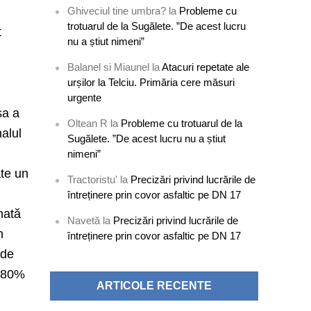
Ghiveciul tine umbra?
la
Probleme cu
trotuarul de la Sugălete. ”De acest lucru
t
nu a știut nimeni”
Balanel si Miaunel
la
Atacuri repetate ale
urșilor la Telciu. Primăria cere măsuri
urgente
sa a
Oltean R
la
Probleme cu trotuarul de la
nalul
Sugălete. ”De acest lucru nu a știut
nimeni”
âte un
Tractoristu'
la
Precizări privind lucrările de
întreținere prin covor asfaltic pe DN 17
nată
Navetă
la
Precizări privind lucrările de
n
întreținere prin covor asfaltic pe DN 17
 de
a 80%
ARTICOLE RECENTE