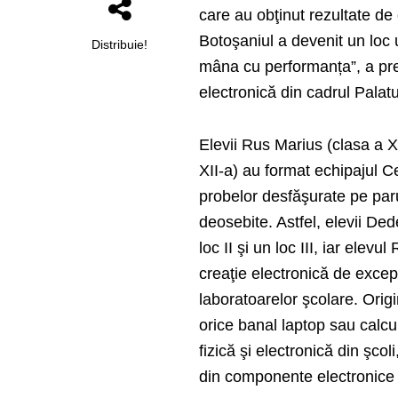
care au obţinut rezultate de
Botoşaniul a devenit un loc u
Distribuie!
mâna cu performanța”, a pre
electronică din cadrul Palatul
Elevii Rus Marius (clasa a X
XII-a) au format echipajul Ce
probelor desfăşurate pe parur
deosebite. Astfel, elevii De
loc II şi un loc III, iar elev
creaţie electronică de excep
laboratoarelor şcolare. Origi
orice banal laptop sau calcu
fizică şi electronică din şcol
din componente electronice