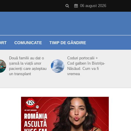
06 august 2026
ORT
COMUNICATE
TIMP DE GÂNDIRE
Două familii au dat o
Coduri portocalii +
șansă la viață unor
Cod galben în Bistrița-
pacienți care așteptau
Năsăud. Cum va fi
un transplant
vremea