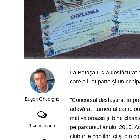
La Botoşani s-a desfășurat 
care a luat parte și un echipa
Eugen Gheorghe
”Concursul desfăşurat în pre
adevărat “turneu al campionil
mai valoroase şi bine clasat
1 comentariu
pe parcursul anului 2015. Au 
cluburile copiilor, ci şi din 