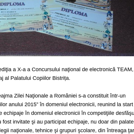
ediţia a X-a a Concursului naţional de electronică TEAM,
j al Palatului Copiilor Bistrița.
ajma Zilei Naţionale a României s-a constituit într-un
or anului 2015” în domeniul electronicii, reunind la start
e echipaje în domeniul electronicii în competiţiile desfăş
fost invitate şi au participat echipaje, nu doar din palate
colegii naţionale, tehnice şi grupuri şcolare, din întreaga ţa