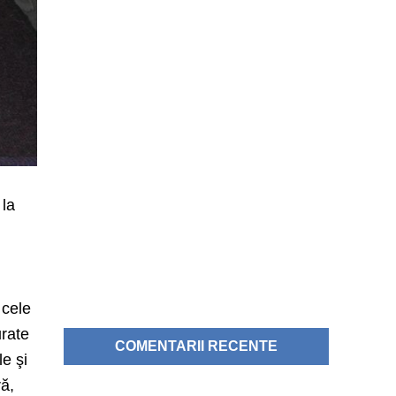
 la
 cele
urate
COMENTARII RECENTE
le şi
ră,