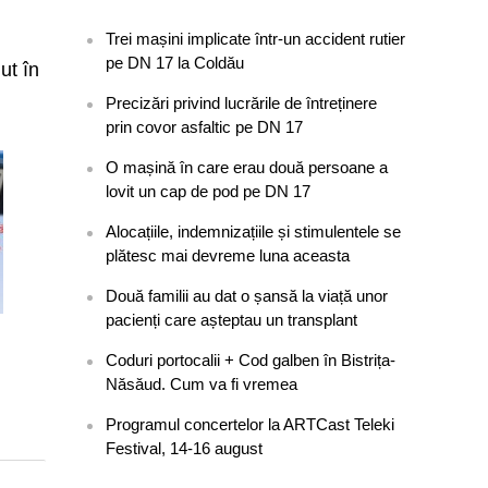
Trei mașini implicate într-un accident rutier
pe DN 17 la Coldău
ut în
Precizări privind lucrările de întreținere
prin covor asfaltic pe DN 17
O mașină în care erau două persoane a
lovit un cap de pod pe DN 17
Alocațiile, indemnizațiile și stimulentele se
plătesc mai devreme luna aceasta
Două familii au dat o șansă la viață unor
pacienți care așteptau un transplant
Coduri portocalii + Cod galben în Bistrița-
Năsăud. Cum va fi vremea
Programul concertelor la ARTCast Teleki
Festival, 14-16 august