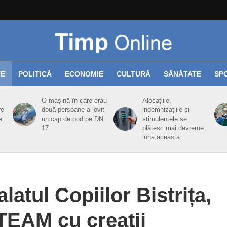
TE
POLITICĂ
ECONOMIE
CULTURĂ
SĂNĂTATE
SP
O mașină în care erau
Alocațiile,
re
două persoane a lovit
indemnizațiile și
e
un cap de pod pe DN
stimulentele se
17
plătesc mai devreme
luna aceasta
alatul Copiilor Bistrița,
 TEAM cu creații