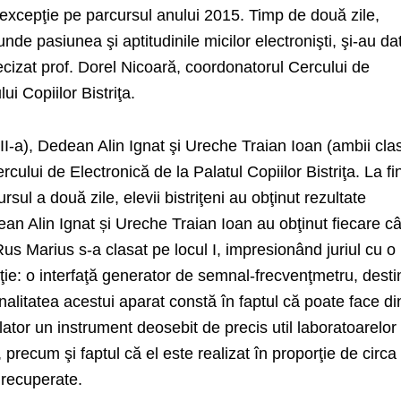
 excepţie pe parcursul anului 2015. Timp de două zile,
nde pasiunea şi aptitudinile micilor electronişti, şi-au da
cizat prof. Dorel Nicoară, coordonatorul Cercului de
ui Copiilor Bistriţa.
II-a), Dedean Alin Ignat şi Ureche Traian Ioan (ambii cla
rcului de Electronică de la Palatul Copiilor Bistriţa. La fi
sul a două zile, elevii bistriţeni au obţinut rezultate
dean Alin Ignat și Ureche Traian Ioan au obţinut fiecare c
ul Rus Marius s-a clasat pe locul I, impresionând juriul cu o
ţie: o interfaţă generator de semnal-frecvenţmetru, desti
nalitatea acestui aparat constă în faptul că poate face di
lator un instrument deosebit de precis util laboratoarelor
i, precum şi faptul că el este realizat în proporţie de circ
 recuperate.