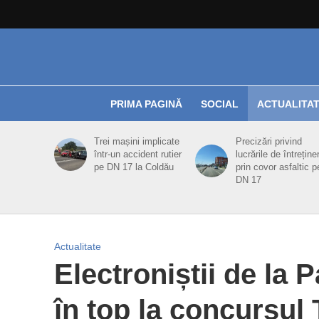
PRIMA PAGINĂ
SOCIAL
ACTUALITA
Trei mașini implicate
Precizări privind
într-un accident rutier
lucrările de întreține
pe DN 17 la Coldău
prin covor asfaltic p
DN 17
Actualitate
Electroniștii de la P
în top la concursul