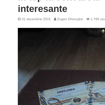
interesante
01 decembrie 2015
Eugen Gheorghe
1.788 vizu