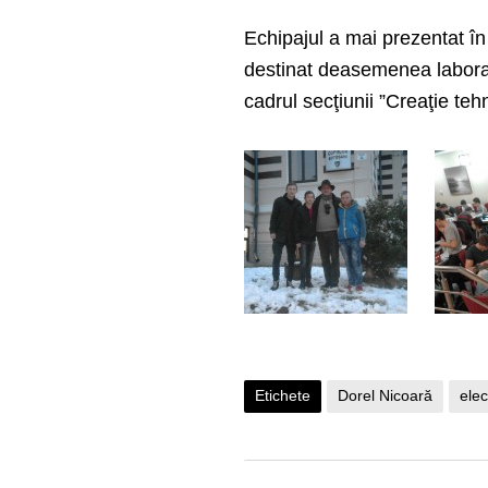
Echipajul a mai prezentat în
destinat deasemenea laborato
cadrul secţiunii ”Creaţie tehn
Etichete
Dorel Nicoară
elec