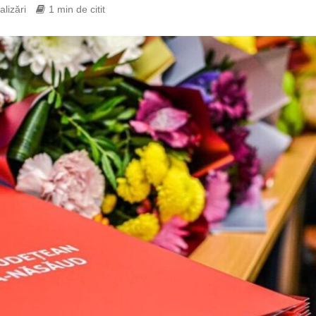
alizări
1 min de citit