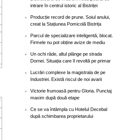
intrare în centrul istoric al Bistriței
Producție record de prune. Soiul anului,
creat la Stațiunea Pomicolă Bistrița
Parcul de specializare inteligentă, blocat.
Firmele nu pot obține avize de mediu
Un ochi râde, altul plânge pe strada
Dornei. Situația care îl revoltă pe primar
Lucrări complexe la magistrala de pe
Industriei. Există riscul de noi avarii
Victorie frumoasă pentru Gloria. Punctaj
maxim după două etape
Ce se va întâmpla cu Hotelul Decebal
după schimbarea proprietarului