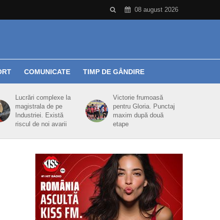
08 august 2026
ORT
COMUNICATE
TIMP DE GÂNDIRE
Lucrări complexe la
Victorie frumoasă
magistrala de pe
pentru Gloria. Punctaj
Industriei. Există
maxim după două
riscul de noi avarii
etape