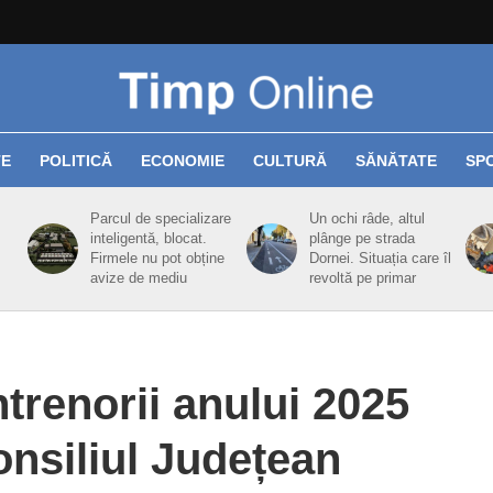
TE
POLITICĂ
ECONOMIE
CULTURĂ
SĂNĂTATE
SP
Parcul de specializare
Un ochi râde, altul
inteligentă, blocat.
plânge pe strada
Firmele nu pot obține
Dornei. Situația care îl
avize de mediu
revoltă pe primar
antrenorii anului 2025
onsiliul Județean