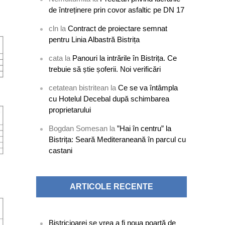
de întreținere prin covor asfaltic pe DN 17
cln
la
Contract de proiectare semnat
pentru Linia Albastră Bistrița
cata
la
Panouri la intrările în Bistrița. Ce
trebuie să știe șoferii. Noi verificări
cetatean bistritean
la
Ce se va întâmpla
cu Hotelul Decebal după schimbarea
proprietarului
Bogdan Somesan
la
”Hai în centru” la
Bistrița: Seară Mediteraneană în parcul cu
castani
ARTICOLE RECENTE
Bistricioarei se vrea a fi noua poartă de