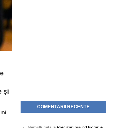
pe
 și
COMENTARII RECENTE
imi
Nemultumita
la
Precizări privind lucrările