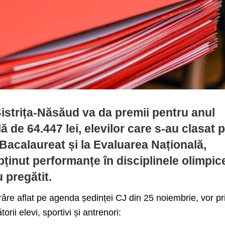
istrița-Năsăud va da premii pentru anul
lă de 64.447 lei, elevilor care s-au clasat 
a Bacalaureat și la Evaluarea Națională,
bținut performanțe în disciplinele olimpice
u pregătit.
âre aflat pe agenda ședinței CJ din 25 noiembrie, vor pr
ii elevi, sportivi și antrenori: