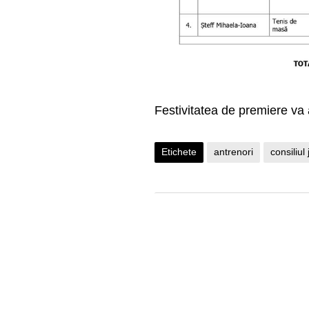
Festivitatea de premiere va 
Etichete
antrenori
consiliul