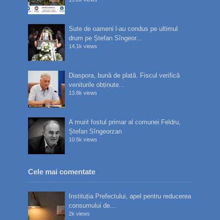
Sute de oameni l-au condus pe ultimul
drum pe Ștefan Sîngeor...
14.1k views
Diaspora, bună de plată. Fiscul verifică
veniturile obținute...
13.8k views
A murit fostul primar al comunei Feldru,
Ștefan Sîngeorzan
10.5k views
Cele mai comentate
Instituția Prefectului, apel pentru reducerea
consumului de...
2k views