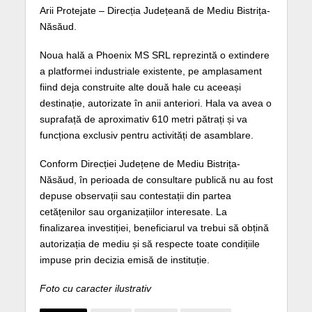
Arii Protejate – Direcția Județeană de Mediu Bistrița-
Năsăud.
Noua hală a Phoenix MS SRL reprezintă o extindere
a platformei industriale existente, pe amplasament
fiind deja construite alte două hale cu aceeași
destinație, autorizate în anii anteriori. Hala va avea o
suprafață de aproximativ 610 metri pătrați și va
funcționa exclusiv pentru activități de asamblare.
Conform Direcției Județene de Mediu Bistrița-
Năsăud, în perioada de consultare publică nu au fost
depuse observații sau contestații din partea
cetățenilor sau organizațiilor interesate. La
finalizarea investiției, beneficiarul va trebui să obțină
autorizația de mediu și să respecte toate condițiile
impuse prin decizia emisă de instituție.
Foto cu caracter ilustrativ