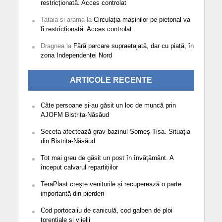
restricționată. Acces controlat
Tataia si arama
la
Circulația mașinilor pe pietonal va
fi restricționată. Acces controlat
Dragnea
la
Fără parcare supraetajată, dar cu piață, în
zona Independenței Nord
ARTICOLE RECENTE
Câte persoane și-au găsit un loc de muncă prin
AJOFM Bistrița-Năsăud
Seceta afectează grav bazinul Someș-Tisa. Situația
din Bistrița-Năsăud
Tot mai greu de găsit un post în învățământ. A
început calvarul repartițiilor
TeraPlast crește veniturile și recuperează o parte
importantă din pierderi
Cod portocaliu de caniculă, cod galben de ploi
torențiale și vijelii