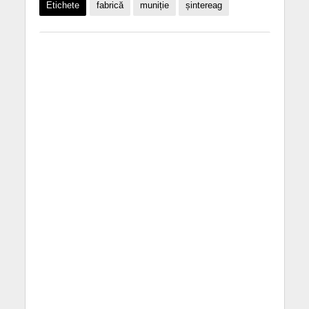
Etichete
fabrică
muniție
șintereag