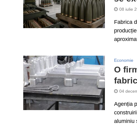
08 iulie 
Fabrica d
producție
aproximat
Economie
O fir
fabri
04 decem
Agenția p
construiri
aluminiu ș