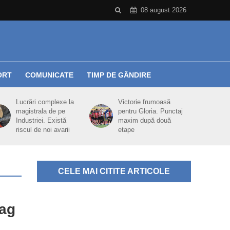
08 august 2026
ORT
COMUNICATE
TIMP DE GÂNDIRE
Lucrări complexe la
Victorie frumoasă
magistrala de pe
pentru Gloria. Punctaj
Industriei. Există
maxim după două
riscul de noi avarii
etape
CELE MAI CITITE ARTICOLE
eag