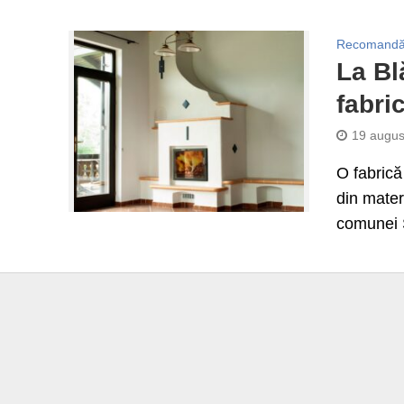
Recomandă
La Bl
fabri
19 augus
O fabrică
din mater
comunei Ș