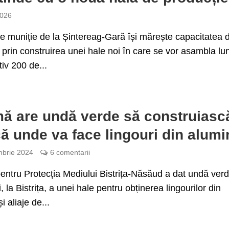
2026
e muniție de la Șintereag-Gară își mărește capacitatea 
 prin construirea unei hale noi în care se vor asambla lu
iv 200 de...
mă are undă verde să construiasc
că unde va face lingouri din alumi
brie 2024
6 comentarii
entru Protecția Mediului Bistrița-Năsăud a dat undă ver
i, la Bistrița, a unei hale pentru obținerea lingourilor din
i aliaje de...