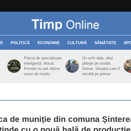
TE
POLITICĂ
ECONOMIE
CULTURĂ
SĂNĂTATE
SP
Parcul de specializare
Un ochi râde, altul
inteligentă, blocat.
plânge pe strada
Firmele nu pot obține
Dornei. Situația care îl
avize de mediu
revoltă pe primar
ca de muniție din comuna Șinter
tinde cu o nouă hală de producție