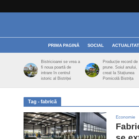
PRIMA PAGINĂ
SOCIAL
ACTUALITA
Bistricioarei se vrea a
Producție record de
fi noua poartă de
prune. Soiul anului,
intrare în centrul
creat la Stațiunea
istoric al Bistriței
Pomicolă Bistrița
Tag - fabrică
Economie
Fabri
se ex