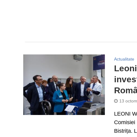
Actualitate
Leoni
inves
Român
13 octom
LEONI Wir
Comisiei 
Bistrița. L