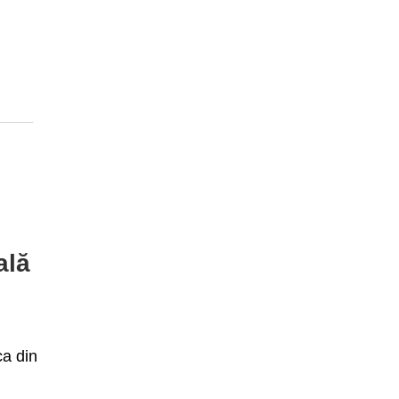
ală
ca din