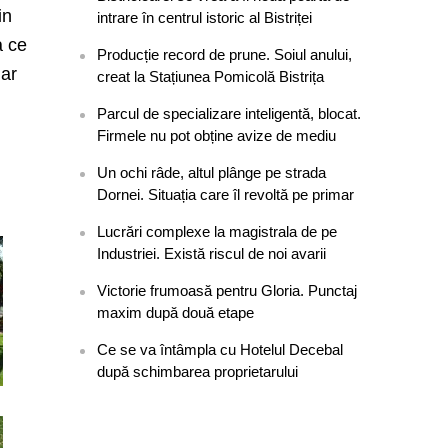
in
intrare în centrul istoric al Bistriței
a ce
Producție record de prune. Soiul anului,
 ar
creat la Stațiunea Pomicolă Bistrița
Parcul de specializare inteligentă, blocat.
Firmele nu pot obține avize de mediu
Un ochi râde, altul plânge pe strada
Dornei. Situația care îl revoltă pe primar
Lucrări complexe la magistrala de pe
Industriei. Există riscul de noi avarii
Victorie frumoasă pentru Gloria. Punctaj
maxim după două etape
Ce se va întâmpla cu Hotelul Decebal
după schimbarea proprietarului