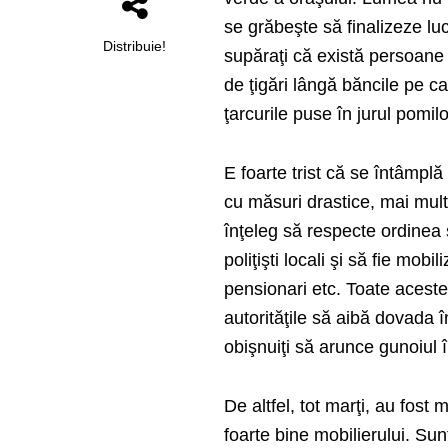
se grăbeşte să finalizeze lu
Distribuie!
supăraţi că există persoane 
de ţigări lângă băncile pe c
ţarcurile puse în jurul pomilo
E foarte trist că se întâmplă
cu măsuri drastice, mai mul
înţeleg să respecte ordinea 
poliţişti locali şi să fie mob
pensionari etc. Toate aceste
autorităţile să aibă dovada 
obişnuiţi să arunce gunoiul 
De altfel, tot marţi, au fos
foarte bine mobilierului. Sun