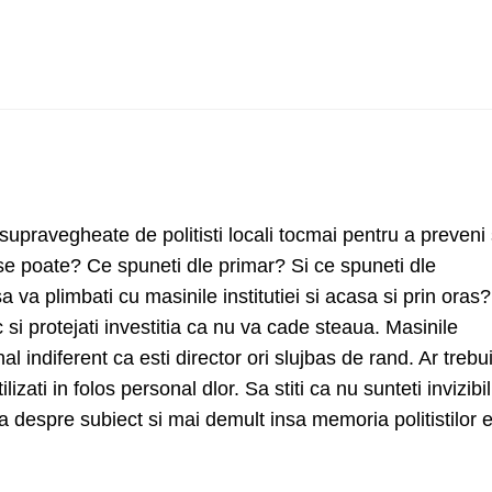
 supravegheate de politisti locali tocmai pentru a preveni 
 se poate? Ce spuneti dle primar? Si ce spuneti dle
a va plimbati cu masinile institutiei si acasa si prin oras?
c si protejati investitia ca nu va cade steaua. Masinile
nal indiferent ca esti director ori slujbas de rand. Ar trebu
lizati in folos personal dlor. Sa stiti ca nu sunteti invizibil
a despre subiect si mai demult insa memoria politistilor 