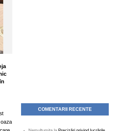
eja
mic
în
COMENTARII RECENTE
st
n oaza
 care
Nemultumita
la
Precizări privind lucrările