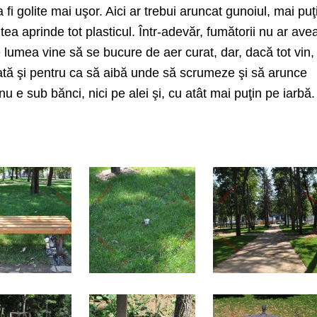
 fi golite mai uşor. Aici ar trebui aruncat gunoiul, mai puţ
utea aprinde tot plasticul. Într-adevăr, fumătorii nu ar ave
e lumea vine să se bucure de aer curat, dar, dacă tot vin,
lizată şi pentru ca să aibă unde să scrumeze şi să arunce
u e sub bănci, nici pe alei şi, cu atât mai puţin pe iarbă.