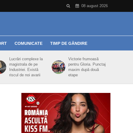
08 august 2026
ORT
COMUNICATE
TIMP DE GÂNDIRE
Lucrări complexe la
Victorie frumoasă
magistrala de pe
pentru Gloria. Punctaj
Industriei. Există
maxim după două
riscul de noi avarii
etape