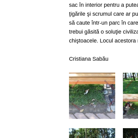
sac în interior pentru a putea
ţigările şi scrumul care ar p
să caute într-un parc în car
trebui găsită o soluţie civi
chiştoacele. Locul acestora n
Cristiana Sabău