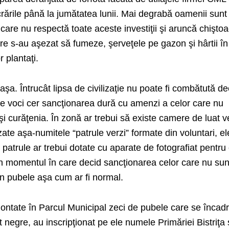
crările până la jumătatea lunii. Mai degrabă oamenii sunt
care nu respectă toate aceste investiţii şi aruncă chişto
are s-au aşezat să fumeze, şerveţele pe gazon şi hârtii în
r plantaţi.
 aşa. Întrucât lipsa de civilizaţie nu poate fi combătută de
te voci cer sancţionarea dură cu amenzi a celor care nu
şi curăţenia. În zonă ar trebui să existe camere de luat v
ilizate aşa-numitele “patrule verzi” formate din voluntari, el
 patrule ar trebui dotate cu aparate de fotografiat pentru
în momentul în care decid sancţionarea celor care nu sun
în pubele aşa cum ar fi normal.
t montate în Parcul Municipal zeci de pubele care se înca
t negre, au inscripţionat pe ele numele Primăriei Bistriţa 