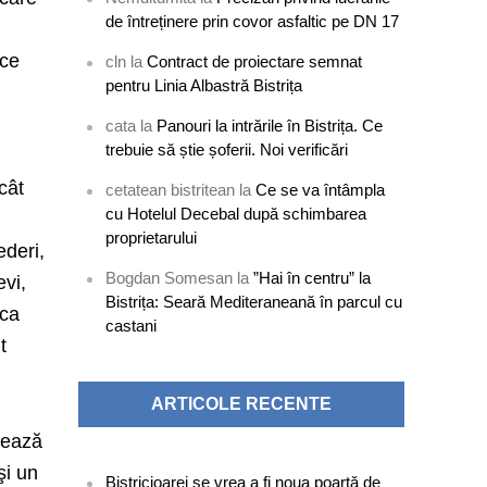
de întreținere prin covor asfaltic pe DN 17
ace
cln
la
Contract de proiectare semnat
pentru Linia Albastră Bistrița
cata
la
Panouri la intrările în Bistrița. Ce
trebuie să știe șoferii. Noi verificări
cât
cetatean bistritean
la
Ce se va întâmpla
cu Hotelul Decebal după schimbarea
proprietarului
ederi,
Bogdan Somesan
la
”Hai în centru” la
evi,
Bistrița: Seară Mediteraneană în parcul cu
 ca
castani
t
ARTICOLE RECENTE
drează
şi un
Bistricioarei se vrea a fi noua poartă de