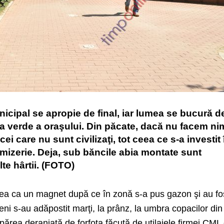
nicipal se apropie de final, iar lumea se bucură d
aza verde a oraşului. Din păcate, dacă nu facem ni
ei care nu sunt civilizaţi, tot ceea ce s-a investit 
e mizerie. Deja, sub băncile abia montate sunt
lte hârtii. (FOTO)
ea ca un magnet după ce în zonă s-a pus gazon şi au fo
ni s-au adăpostit marţi, la prânz, la umbra copacilor di
ărea deranjată de forfota făcută de utilajele firmei CML