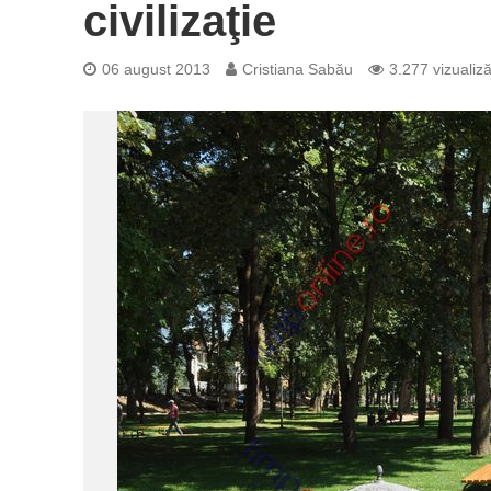
civilizaţie
06 august 2013
Cristiana Sabău
3.277 vizualiză