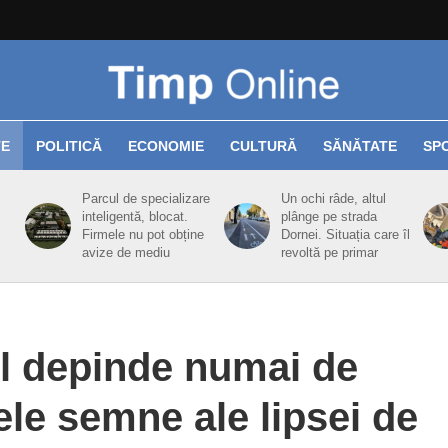
TE
POLITICĂ
ECONOMIE
CULTURĂ
SĂNĂTATE
SP
Parcul de specializare
Un ochi râde, altul
inteligentă, blocat.
plânge pe strada
Firmele nu pot obține
Dornei. Situația care îl
avize de mediu
revoltă pe primar
l depinde numai de
ele semne ale lipsei de