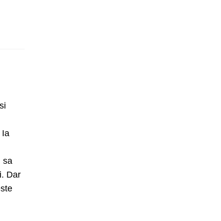
si
 Ia
i sa
i. Dar
este