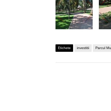
Etichete
investitii
Parcul Mu