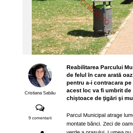
Reabilitarea Parcului Mu
de felul în care arată o
pentru a-i contracara pe c
acest loc va fi umbrit d
Cristiana Sabău
chiştoace de ţigări şi mu
Parcul Municipal atrage lum
9 comentarii
montate bănci. Zeci de oame
verde a oraşului. Lumea nu p