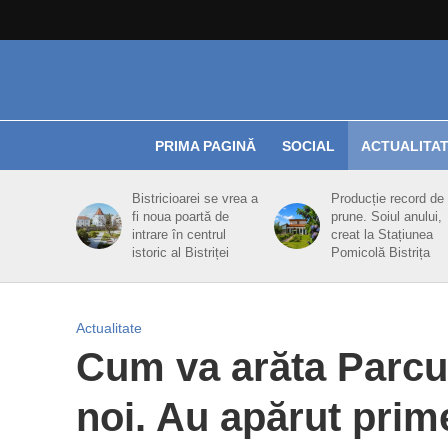
PRIMA PAGINĂ
SOCIAL
ACTUALITA
Bistricioarei se vrea a
Producție record de
fi noua poartă de
prune. Soiul anului,
intrare în centrul
creat la Stațiunea
istoric al Bistriței
Pomicolă Bistrița
Actualitate
Cum va arăta Parcu
noi. Au apărut prim