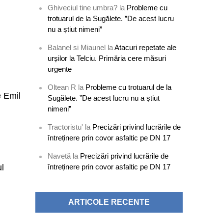
Ghiveciul tine umbra?
la
Probleme cu
trotuarul de la Sugălete. ”De acest lucru
.
nu a știut nimeni”
Balanel si Miaunel
la
Atacuri repetate ale
urșilor la Telciu. Primăria cere măsuri
urgente
Oltean R
la
Probleme cu trotuarul de la
e Emil
Sugălete. ”De acest lucru nu a știut
nimeni”
Tractoristu'
la
Precizări privind lucrările de
întreținere prin covor asfaltic pe DN 17
Navetă
la
Precizări privind lucrările de
întreținere prin covor asfaltic pe DN 17
ul
ARTICOLE RECENTE