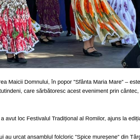
ea Maicii Domnului, în popor ”Sfânta Maria Mare” – est
tutindeni, care sărbătoresc acest eveniment prin cântec, 
 avut loc Festivalul Tradițional al Romilor, ajuns la ediți
i au urcat ansamblul folcloric ”Spice mureșene” din Târ