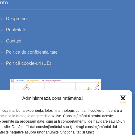
Info
Despre noi
Publicitate
Contact
Politica de confidențialitate
Politică cookie-uri (UE)
Administrează consimțământul
ri cea mai bună experiență, folosim tehnologii, cum ar fi cookie-uri, pentru a
 accesa informațiile despre dispozitive. Consimțământul pentru aceste
e permite să procesăm date, cum ar fi comportamentul de navigare sau ID-uri
st site. Dacă nu îți dai consimțământul sau îți retragi consimțământul dat
fecte negative asupra unor anumite funcționalități și funcții.