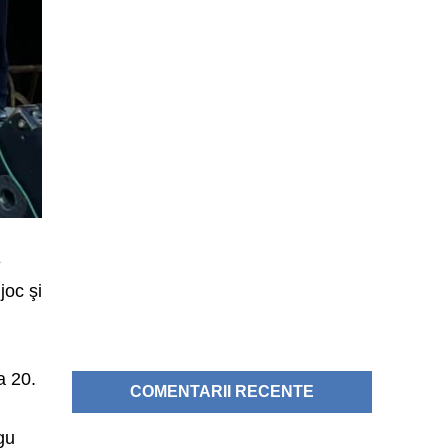
e
joc şi
a 20.
COMENTARII RECENTE
gu