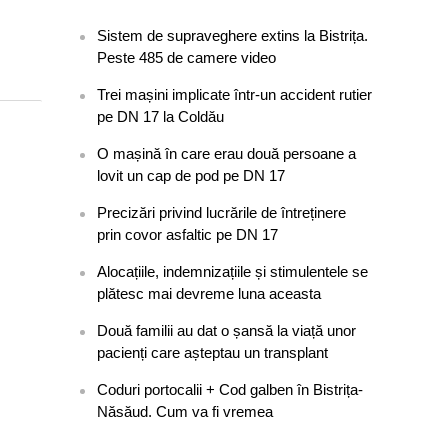
Sistem de supraveghere extins la Bistrița.
Peste 485 de camere video
Trei mașini implicate într-un accident rutier
pe DN 17 la Coldău
O mașină în care erau două persoane a
lovit un cap de pod pe DN 17
Precizări privind lucrările de întreținere
prin covor asfaltic pe DN 17
Alocațiile, indemnizațiile și stimulentele se
plătesc mai devreme luna aceasta
Două familii au dat o șansă la viață unor
pacienți care așteptau un transplant
Coduri portocalii + Cod galben în Bistrița-
Năsăud. Cum va fi vremea