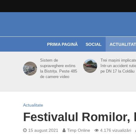
PRIMA PAGINĂ
SOCIAL
ACTUALITA
Sistem de
Trei mașini implicat
supraveghere extins
într-un accident ruti
la Bistrița. Peste 485
pe DN 17 la Coldău
de camere video
Actualitate
Festivalul Romilor, 
15 august 2021
Timp Online
4.176 vizualizări