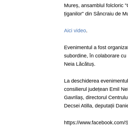
Mureș, ansamblul folcloric ”
țiganilor” din Sâncraiu de M
Aici video
.
Evenimentul a fost organizat 
subordine, în colaborare cu
Neia Lăcătuș.
La deschiderea evenimentulu
consilierul județean Emil N
Gavrilaș, directorul Centru
Decsei Atilla, deputații Dan
https://www.facebook.com