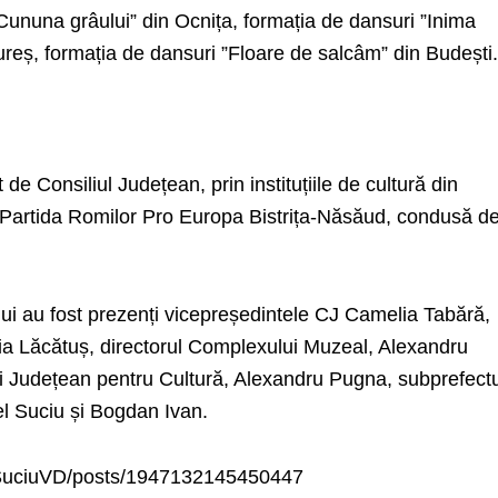
Cununa grâului” din Ocnița, formația de dansuri ”Inima
ureș, formația de dansuri ”Floare de salcâm” din Budești
de Consiliul Județean, prin instituțiile de cultură din
 Partida Romilor Pro Europa Bistrița-Năsăud, condusă d
i au fost prezenți vicepreședintele CJ Camelia Tabără,
eia Lăcătuș, directorul Complexului Muzeal, Alexandru
lui Județean pentru Cultură, Alexandru Pugna, subprefect
iel Suciu și Bogdan Ivan.
/SuciuVD/posts/1947132145450447