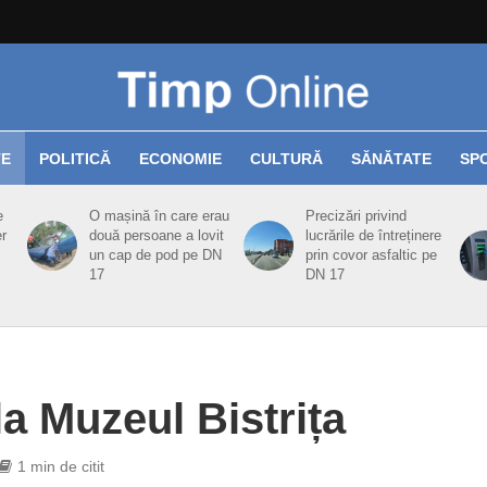
TE
POLITICĂ
ECONOMIE
CULTURĂ
SĂNĂTATE
SP
e
O mașină în care erau
Precizări privind
er
două persoane a lovit
lucrările de întreținere
un cap de pod pe DN
prin covor asfaltic pe
17
DN 17
la Muzeul Bistrița
1 min de citit