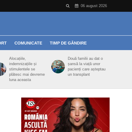
06 august 2026
ORT
COMUNICATE
TIMP DE GÂNDIRE
Alocațiile,
Două familii au dat o
indemnizațiile și
șansă la viață unor
stimulentele se
pacienți care așteptau
plătesc mai devreme
un transplant
luna aceasta