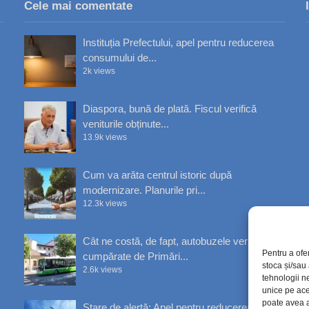
Cele mai comentate
Instituția Prefectului, apel pentru reducerea
consumului de...
2k views
Diaspora, bună de plată. Fiscul verifică
veniturile obținute...
13.9k views
Cum va arăta centrul istoric după
modernizare. Planurile pri...
12.3k views
Cât ne costă, de fapt, autobuzele verzi
Pentru a ofe
cumpărate de Primări...
stoca și/sau
2.6k views
tehnologii n
unice pe ace
poate avea a
Stare de alertă: Apel pentru reducerea