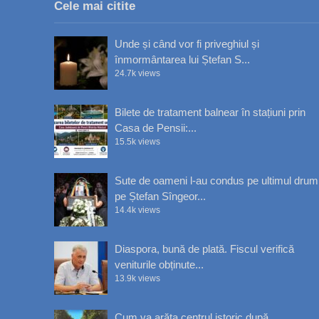
Cele mai citite
Unde și când vor fi priveghiul și
înmormântarea lui Ștefan S...
24.7k views
Bilete de tratament balnear în stațiuni prin
Casa de Pensii:...
15.5k views
Sute de oameni l-au condus pe ultimul drum
pe Ștefan Sîngeor...
14.4k views
Diaspora, bună de plată. Fiscul verifică
veniturile obținute...
13.9k views
Cum va arăta centrul istoric după