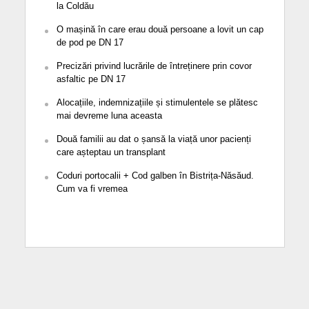
la Coldău
O mașină în care erau două persoane a lovit un cap
de pod pe DN 17
Precizări privind lucrările de întreținere prin covor
asfaltic pe DN 17
Alocațiile, indemnizațiile și stimulentele se plătesc
mai devreme luna aceasta
Două familii au dat o șansă la viață unor pacienți
care așteptau un transplant
Coduri portocalii + Cod galben în Bistrița-Năsăud.
Cum va fi vremea