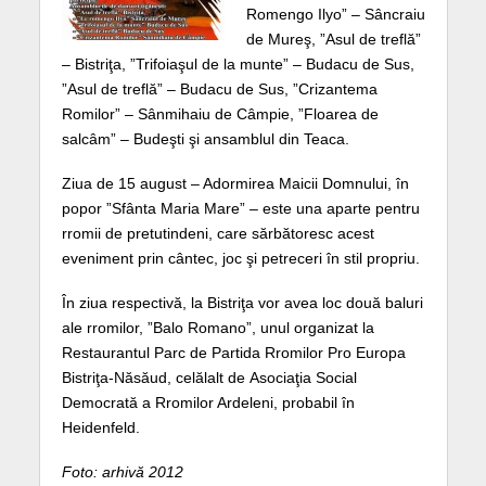
Romengo Ilyo” – Sâncraiu
de Mureş, ”Asul de treflă”
– Bistriţa, ”Trifoiaşul de la munte” – Budacu de Sus,
”Asul de treflă” – Budacu de Sus, ”Crizantema
Romilor” – Sânmihaiu de Câmpie, ”Floarea de
salcâm” – Budeşti şi ansamblul din Teaca.
Ziua de 15 august – Adormirea Maicii Domnului, în
popor ”Sfânta Maria Mare” – este una aparte pentru
rromii de pretutindeni, care sărbătoresc acest
eveniment prin cântec, joc şi petreceri în stil propriu.
În ziua respectivă, la Bistriţa vor avea loc două baluri
ale rromilor, ”Balo Romano”, unul organizat la
Restaurantul Parc de Partida Rromilor Pro Europa
Bistriţa-Năsăud, celălalt de Asociaţia Social
Democrată a Rromilor Ardeleni, probabil în
Heidenfeld.
Foto: arhivă 2012