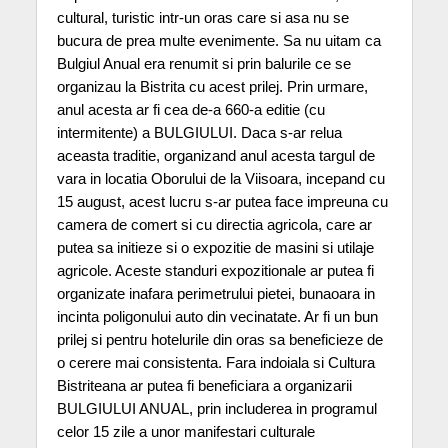
cultural, turistic intr-un oras care si asa nu se
bucura de prea multe evenimente. Sa nu uitam ca
Bulgiul Anual era renumit si prin balurile ce se
organizau la Bistrita cu acest prilej. Prin urmare,
anul acesta ar fi cea de-a 660-a editie (cu
intermitente) a BULGIULUI. Daca s-ar relua
aceasta traditie, organizand anul acesta targul de
vara in locatia Oborului de la Viisoara, incepand cu
15 august, acest lucru s-ar putea face impreuna cu
camera de comert si cu directia agricola, care ar
putea sa initieze si o expozitie de masini si utilaje
agricole. Aceste standuri expozitionale ar putea fi
organizate inafara perimetrului pietei, bunaoara in
incinta poligonului auto din vecinatate. Ar fi un bun
prilej si pentru hotelurile din oras sa beneficieze de
o cerere mai consistenta. Fara indoiala si Cultura
Bistriteana ar putea fi beneficiara a organizarii
BULGIULUI ANUAL, prin includerea in programul
celor 15 zile a unor manifestari culturale