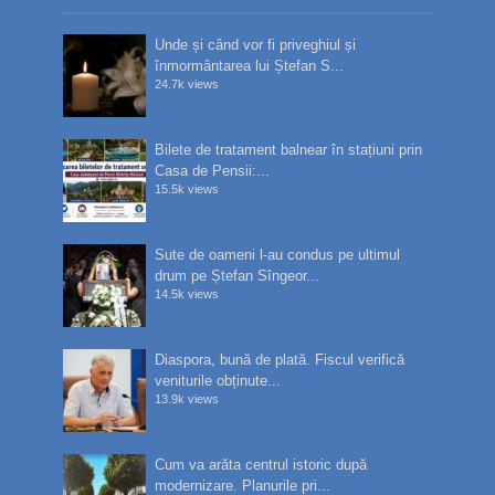
Unde și când vor fi priveghiul și
înmormântarea lui Ștefan S...
24.7k views
Bilete de tratament balnear în stațiuni prin
Casa de Pensii:...
15.5k views
Sute de oameni l-au condus pe ultimul
drum pe Ștefan Sîngeor...
14.5k views
Diaspora, bună de plată. Fiscul verifică
veniturile obținute...
13.9k views
Cum va arăta centrul istoric după
modernizare. Planurile pri...