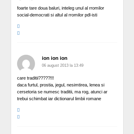
foarte tare doua baluri, inteleg unul al rromilor
social-democrati si altul al rromilor pdl-isti
ion ion ion
06 august 2013 la 13:49
care traditii?????!!!
daca furtul, prostia, jegul, nesimtirea, lenea si
cersetoria se numesc traditii, ma rog, atunci ar
trebui schimbat iar dictionarul limbii romane