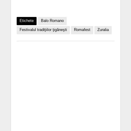
Etichete
Balo Romano
Festivalul tradiţiilor ţigăneşti
Romafest
Zuralia