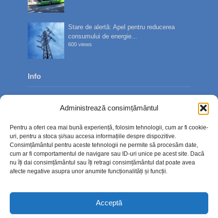
Stare de alertă: Apel pentru reducerea
consumului de energie...
600 views
Info
Despre noi
Administrează consimțământul
Publicitate
Pentru a oferi cea mai bună experiență, folosim tehnologii, cum ar fi cookie-
Contact
uri, pentru a stoca și/sau accesa informațiile despre dispozitive.
Consimțământul pentru aceste tehnologii ne permite să procesăm date,
Politica de confidențialitate
cum ar fi comportamentul de navigare sau ID-uri unice pe acest site. Dacă
nu îți dai consimțământul sau îți retragi consimțământul dat poate avea
Politică cookie-uri (UE)
afecte negative asupra unor anumite funcționalități și funcții.
Acceptă