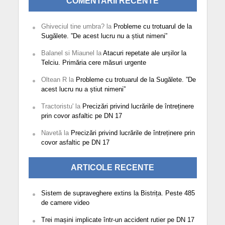
COMENTARII RECENTE
Ghiveciul tine umbra?
la
Probleme cu trotuarul de la
Sugălete. ”De acest lucru nu a știut nimeni”
Balanel si Miaunel
la
Atacuri repetate ale urșilor la
Telciu. Primăria cere măsuri urgente
Oltean R
la
Probleme cu trotuarul de la Sugălete. ”De
acest lucru nu a știut nimeni”
Tractoristu'
la
Precizări privind lucrările de întreținere
prin covor asfaltic pe DN 17
Navetă
la
Precizări privind lucrările de întreținere prin
covor asfaltic pe DN 17
ARTICOLE RECENTE
Sistem de supraveghere extins la Bistrița. Peste 485
de camere video
Trei mașini implicate într-un accident rutier pe DN 17