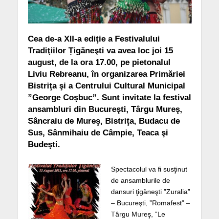
Cea de-a XII-a ediţie a Festivalului
Tradiţiilor Țigăneşti va avea loc joi 15
august, de la ora 17.00, pe pietonalul
Liviu Rebreanu, în organizarea Primăriei
Bistriţa şi a Centrului Cultural Municipal
”George Coşbuc”. Sunt invitate la festival
ansambluri din Bucureşti, Târgu Mureş,
Sâncraiu de Mureş, Bistriţa, Budacu de
Sus, Sânmihaiu de Câmpie, Teaca şi
Budeşti.
Spectacolul va fi susţinut
de ansamblurile de
dansuri ţigăneşti ”Zuralia”
– Bucureşti, ”Romafest” –
Târgu Mureş, ”Le