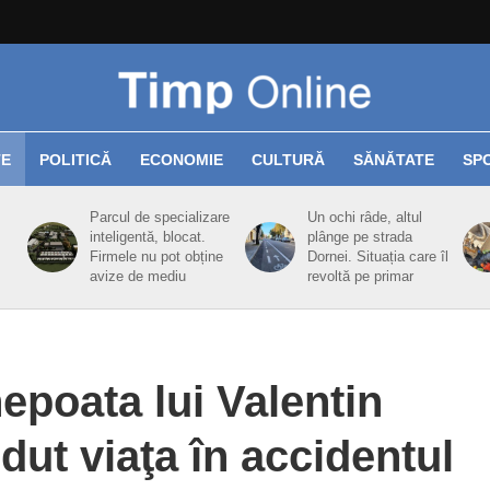
TE
POLITICĂ
ECONOMIE
CULTURĂ
SĂNĂTATE
SP
Parcul de specializare
Un ochi râde, altul
inteligentă, blocat.
plânge pe strada
Firmele nu pot obține
Dornei. Situația care îl
avize de mediu
revoltă pe primar
epoata lui Valentin
rdut viaţa în accidentul