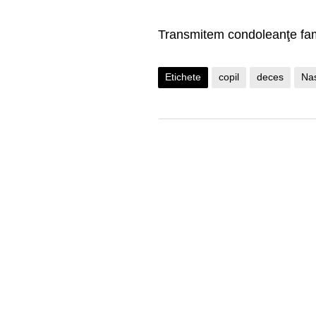
Transmitem condoleanţe fami
Etichete
copil
deces
Na