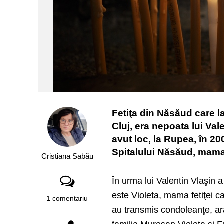
Fetiţa din Năsăud care la
Cluj, era nepoata lui Val
avut loc, la Rupea, în 20
Spitalului Năsăud, mama f
Cristiana Sabău
În urma lui Valentin Vlaşin a 
este Violeta, mama fetiţei ca
1 comentariu
au transmis condoleanţe, ară