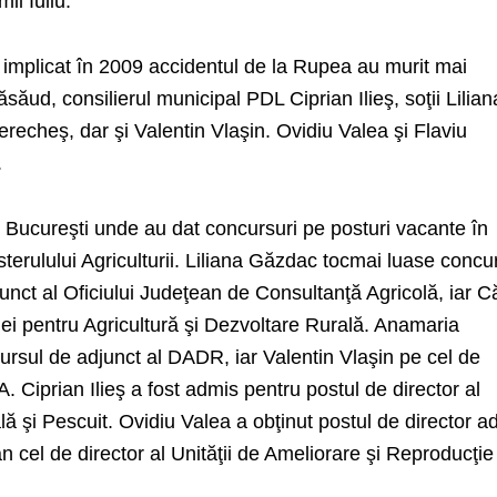
il Iuliu.
implicat în 2009 accidentul de la Rupea au murit mai
ăud, consilierul municipal PDL Ciprian Ilieş, soţii Lilian
echeş, dar şi Valentin Vlaşin. Ovidiu Valea şi Flaviu
.
a Bucureşti unde au dat concursuri pe posturi vacante în
isterulului Agriculturii. Liliana Găzdac tocmai luase concu
junct al Oficiului Judeţean de Consultanţă Agricolă, iar C
ei pentru Agricultură şi Dezvoltare Rurală. Anamaria
sul de adjunct al DADR, iar Valentin Vlaşin pe cel de
. Ciprian Ilieş a fost admis pentru postul de director al
ă şi Pescuit. Ovidiu Valea a obţinut postul de director a
 cel de director al Unităţii de Ameliorare şi Reproducţie