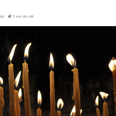
ări
2 min de citit