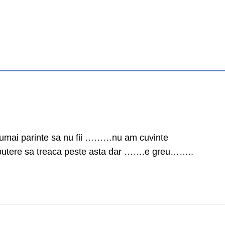
ai parinte sa nu fii ………nu am cuvinte
i putere sa treaca peste asta dar …….e greu……..