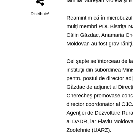
familia Mureşan Violeta şi Em
Distribuie!
Reamintim că în microbuzul 
mulţi membri PDL Bistriţa-Năs
Călin Găzdac, Anamaria Cher
Moldovan au fost grav răniţi
Cei şapte se întorceau de l
instituţii din subordinea Min
pentru postul de director ad
Găzdac de adjunct al Direcţi
Cherecheş promovase concur
director coordonator al OJCA
Agenţiei de Dezvoltare Rural
al DADR, iar Flaviu Moldovan
Zootehnie (UARZ).