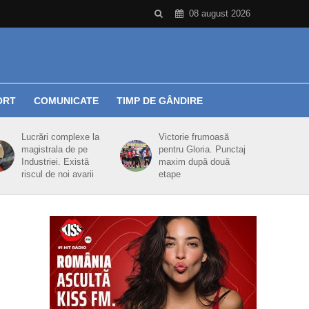
08 august 2026
ORT
COMUNICATE
TIMP DE GÂNDIRE
Lucrări complexe la
Victorie frumoasă
magistrala de pe
pentru Gloria. Punctaj
Industriei. Există
maxim după două
riscul de noi avarii
etape