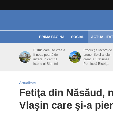
PRIMA PAGINĂ
SOCIAL
ACTUALITA
Bistricioarei se vrea a
Producție record de
fi noua poartă de
prune. Soiul anului,
intrare în centrul
creat la Stațiunea
istoric al Bistriței
Pomicolă Bistrița
Actualitate
Fetiţa din Năsăud, n
Vlaşin care şi-a pie