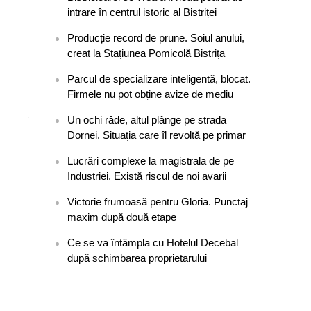
intrare în centrul istoric al Bistriței
Producție record de prune. Soiul anului,
creat la Stațiunea Pomicolă Bistrița
Parcul de specializare inteligentă, blocat.
Firmele nu pot obține avize de mediu
Un ochi râde, altul plânge pe strada
Dornei. Situația care îl revoltă pe primar
Lucrări complexe la magistrala de pe
Industriei. Există riscul de noi avarii
Victorie frumoasă pentru Gloria. Punctaj
maxim după două etape
Ce se va întâmpla cu Hotelul Decebal
după schimbarea proprietarului