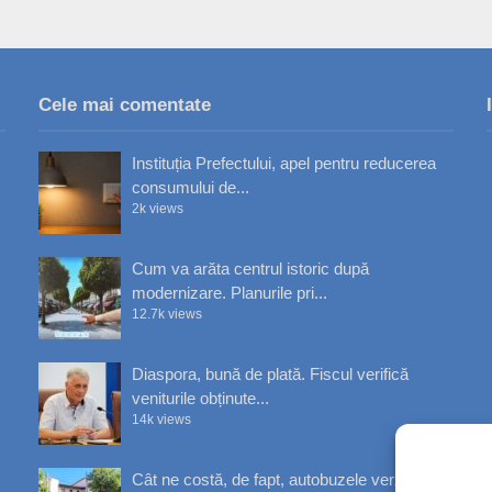
Cele mai comentate
Instituția Prefectului, apel pentru reducerea
consumului de...
2k views
Cum va arăta centrul istoric după
modernizare. Planurile pri...
12.7k views
Diaspora, bună de plată. Fiscul verifică
veniturile obținute...
14k views
Cât ne costă, de fapt, autobuzele verzi