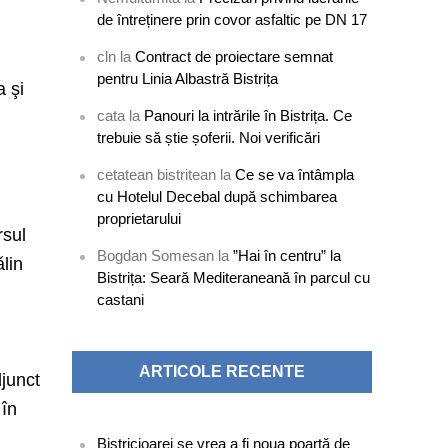
de întreținere prin covor asfaltic pe DN 17
cln
la
Contract de proiectare semnat
pentru Linia Albastră Bistrița
a şi
cata
la
Panouri la intrările în Bistrița. Ce
trebuie să știe șoferii. Noi verificări
cetatean bistritean
la
Ce se va întâmpla
cu Hotelul Decebal după schimbarea
proprietarului
rsul
Bogdan Somesan
la
”Hai în centru” la
ălin
Bistrița: Seară Mediteraneană în parcul cu
castani
ARTICOLE RECENTE
djunct
 în
Bistricioarei se vrea a fi noua poartă de