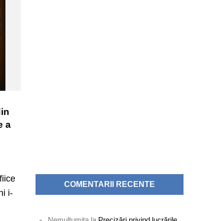
din
e a
fiice
COMENTARII RECENTE
i i-
Nemultumita
la
Precizări privind lucrările