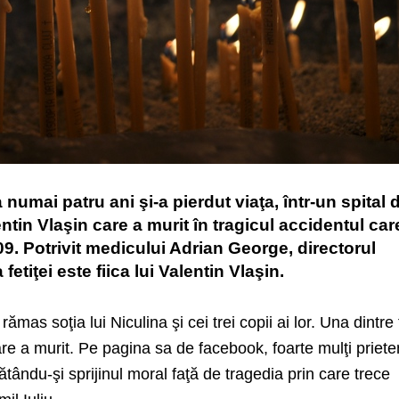
 numai patru ani şi-a pierdut viaţa, într-un spital 
entin Vlaşin care a murit în tragicul accidentul car
09. Potrivit medicului Adrian George, directorul
etiţei este fiica lui Valentin Vlaşin.
rămas soţia lui Niculina şi cei trei copii ai lor. Una dintre 
re a murit. Pe pagina sa de facebook, foarte mulţi prieten
tându-şi sprijinul moral faţă de tragedia prin care trece