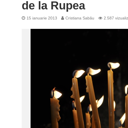
de la Rupea
15 ianuarie 2013
Cristiana Sabău
2.587 vizualiz