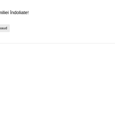
liei îndoliate!
saud