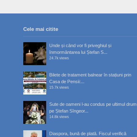
Cele mai citite
Unde și când vor fi priveghiul și
înmormântarea lui Ștefan S...
24.7k views
Bilete de tratament balnear în stațiuni prin
Casa de Pensii:...
15.7k views
Sute de oameni l-au condus pe ultimul drum
pe Ștefan Sîngeor...
14.8k views
Diaspora, bună de plată. Fiscul verifică