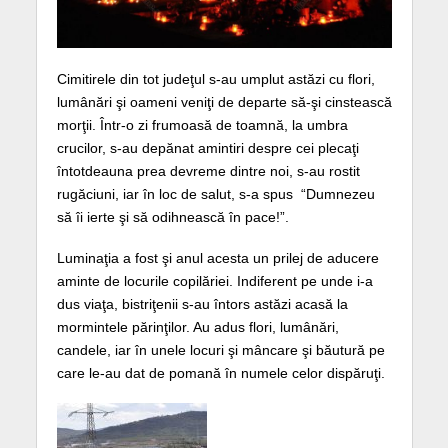
Cimitirele din tot judeţul s-au umplut astăzi cu flori,
lumânări şi oameni veniţi de departe să-şi cinstească
morţii. Într-o zi frumoasă de toamnă, la umbra
crucilor, s-au depănat amintiri despre cei plecaţi
întotdeauna prea devreme dintre noi, s-au rostit
rugăciuni, iar în loc de salut, s-a spus “Dumnezeu
să îi ierte şi să odihnească în pace!”.
Luminaţia a fost şi anul acesta un prilej de aducere
aminte de locurile copilăriei. Indiferent pe unde i-a
dus viaţa, bistriţenii s-au întors astăzi acasă la
mormintele părinţilor. Au adus flori, lumânări,
candele, iar în unele locuri şi mâncare şi băutură pe
care le-au dat de pomană în numele celor dispăruţi.