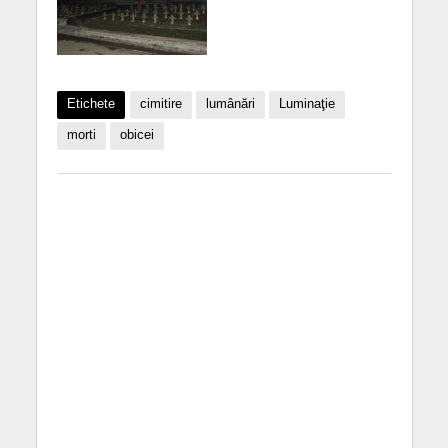
Etichete
cimitire
lumânări
Luminaţie
morti
obicei