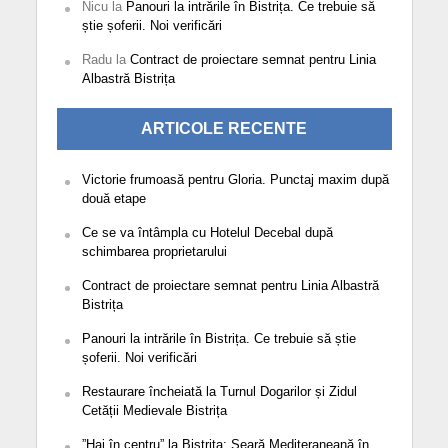
Nicu
la
Panouri la intrările în Bistrița. Ce trebuie să
știe șoferii. Noi verificări
Radu
la
Contract de proiectare semnat pentru Linia
Albastră Bistrița
ARTICOLE RECENTE
Victorie frumoasă pentru Gloria. Punctaj maxim după
două etape
Ce se va întâmpla cu Hotelul Decebal după
schimbarea proprietarului
Contract de proiectare semnat pentru Linia Albastră
Bistrița
Panouri la intrările în Bistrița. Ce trebuie să știe
șoferii. Noi verificări
Restaurare încheiată la Turnul Dogarilor și Zidul
Cetății Medievale Bistrița
”Hai în centru” la Bistrița: Seară Mediteraneană în