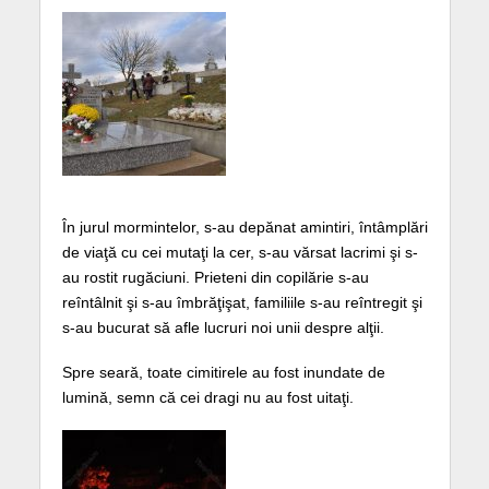
În jurul mormintelor, s-au depănat amintiri, întâmplări
de viaţă cu cei mutaţi la cer, s-au vărsat lacrimi şi s-
au rostit rugăciuni. Prieteni din copilărie s-au
reîntâlnit şi s-au îmbrăţişat, familiile s-au reîntregit şi
s-au bucurat să afle lucruri noi unii despre alţii.
Spre seară, toate cimitirele au fost inundate de
lumină, semn că cei dragi nu au fost uitaţi.