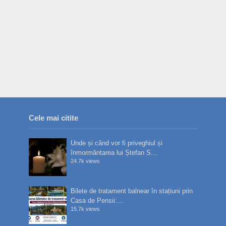
Cele mai citite
Unde și când vor fi priveghiul și
înmormântarea lui Ștefan S...
24.7k views
Bilete de tratament balnear în stațiuni prin
Casa de Pensii:...
15.7k views