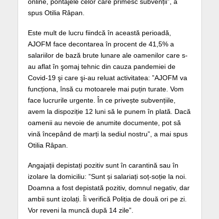
online, pontajele celor care primesc subvenții”, a
spus Otilia Râpan.
Este mult de lucru fiindcă în această perioadă,
AJOFM face decontarea în procent de 41,5% a
salariilor de bază brute lunare ale oamenilor care s-
au aflat în şomaj tehnic din cauza pandemiei de
Covid-19 şi care şi-au reluat activitatea: ”AJOFM va
funcționa, însă cu motoarele mai puțin turate. Vom
face lucrurile urgente. În ce privește subvențiile,
avem la dispoziție 12 luni să le punem în plată. Dacă
oamenii au nevoie de anumite documente, pot să
vină începând de marți la sediul nostru”, a mai spus
Otilia Râpan.
Angajații depistați pozitiv sunt în carantină sau în
izolare la domiciliu: ”Sunt și salariați soț-soție la noi.
Doamna a fost depistată pozitiv, domnul negativ, dar
ambii sunt izolați. Îi verifică Poliția de două ori pe zi.
Vor reveni la muncă după 14 zile”.