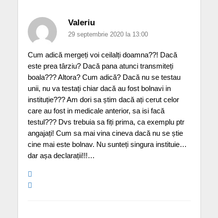
Valeriu
29 septembrie 2020 la 13:00
Cum adică mergeți voi ceilalți doamna??! Dacă
este prea târziu? Dacă pana atunci transmiteți
boala??? Altora? Cum adică? Dacă nu se testau
unii, nu va testați chiar dacă au fost bolnavi in
instituție??? Am dori sa știm dacă ați cerut celor
care au fost in medicale anterior, sa isi facă
testul??? Dvs trebuia sa fiți prima, ca exemplu ptr
angajați! Cum sa mai vina cineva dacă nu se știe
cine mai este bolnav. Nu sunteți singura instituie…
dar așa declarații!!!…