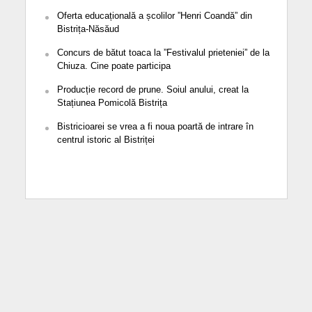
Oferta educațională a școlilor ”Henri Coandă” din
Bistrița-Năsăud
Concurs de bătut toaca la ”Festivalul prieteniei” de la
Chiuza. Cine poate participa
Producție record de prune. Soiul anului, creat la
Stațiunea Pomicolă Bistrița
Bistricioarei se vrea a fi noua poartă de intrare în
centrul istoric al Bistriței