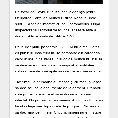
Un focar de Covid-19 a izbucnit la Agenția pentru
Ocuparea Forței de Muncă Bistrița-Năsăud unde
sunt 11 angajați infectați cu noul coronavirus. După
Inspectoratul Teritorial de Muncă, aceasta este a
doua instituție lovită de SARS-CoV2.
De la începutul pandemiei, AJOFM nu a mai lucrat
cu publicul, însă cum multe persoane din categoria
celor aflate în căutarea unui loc de muncă nu știu să
se descurce online, câte un angajat al instituției
cobora periodic să-i ajute să compleze diverse acte.
”Tot timpul o persoană cu mască și cu mănuși ieșea
să dea sau să ia documente de la oameni. Probabil
colegii mei care au ieșit să ia documente s-au
infectat. Nu pot să-mi dau seama. Apoi, nu știu ce au
făcut colegii mei după orele de program. Nu vreau
să dau vina pe nimeni. Oricum, nimeni nu e în stare