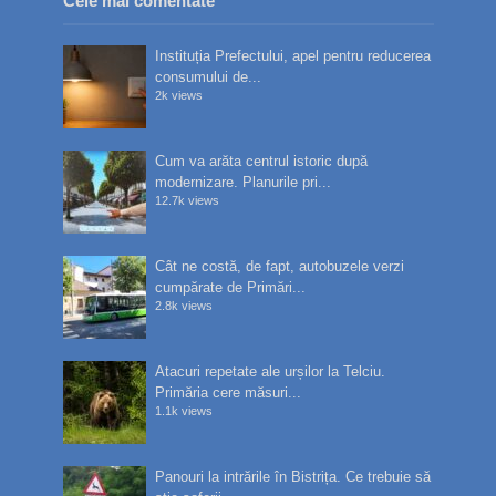
Cele mai comentate
Instituția Prefectului, apel pentru reducerea
consumului de...
2k views
Cum va arăta centrul istoric după
modernizare. Planurile pri...
12.7k views
Cât ne costă, de fapt, autobuzele verzi
cumpărate de Primări...
2.8k views
Atacuri repetate ale urșilor la Telciu.
Primăria cere măsuri...
1.1k views
Panouri la intrările în Bistrița. Ce trebuie să