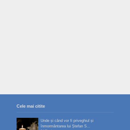
Cele mai citite
Unde și când vor fi priveghiul și
înmormântarea lui Ștefan S...