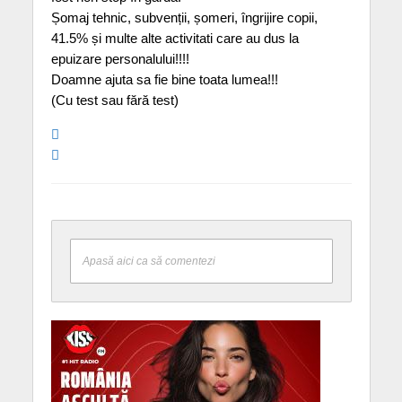
Șomaj tehnic, subvenții, șomeri, îngrijire copii,
41.5% și multe alte activitati care au dus la
epuizare personalului!!!!
Doamne ajuta sa fie bine toata lumea!!!
(Cu test sau fără test)
Apasă aici ca să comentezi