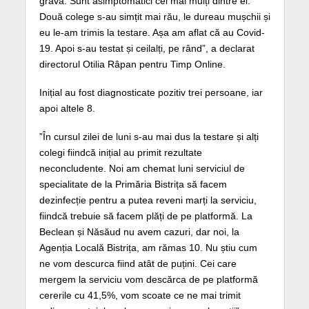
gravă. Sunt asimptomatici cei mai mulți dintre ei.
Două colege s-au simțit mai rău, le dureau mușchii și
eu le-am trimis la testare. Așa am aflat că au Covid-
19. Apoi s-au testat și ceilalți, pe rând”, a declarat
directorul Otilia Râpan pentru Timp Online.
Inițial au fost diagnosticate pozitiv trei persoane, iar
apoi altele 8.
”În cursul zilei de luni s-au mai dus la testare și alți
colegi fiindcă inițial au primit rezultate
neconcludente. Noi am chemat luni serviciul de
specialitate de la Primăria Bistrița să facem
dezinfecție pentru a putea reveni marți la serviciu,
fiindcă trebuie să facem plăți de pe platformă. La
Beclean și Năsăud nu avem cazuri, dar noi, la
Agenția Locală Bistrița, am rămas 10. Nu știu cum
ne vom descurca fiind atât de puțini. Cei care
mergem la serviciu vom descărca de pe platformă
cererile cu 41,5%, vom scoate ce ne mai trimit