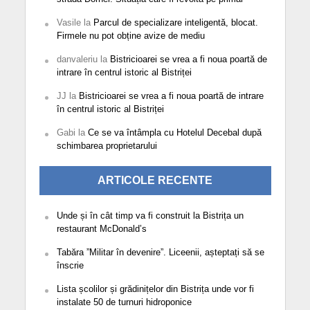
Vasile
la
Parcul de specializare inteligentă, blocat.
Firmele nu pot obține avize de mediu
danvaleriu
la
Bistricioarei se vrea a fi noua poartă de
intrare în centrul istoric al Bistriței
JJ
la
Bistricioarei se vrea a fi noua poartă de intrare
în centrul istoric al Bistriței
Gabi
la
Ce se va întâmpla cu Hotelul Decebal după
schimbarea proprietarului
ARTICOLE RECENTE
Unde și în cât timp va fi construit la Bistrița un
restaurant McDonald’s
Tabăra ”Militar în devenire”. Liceenii, așteptați să se
înscrie
Lista școlilor și grădinițelor din Bistrița unde vor fi
instalate 50 de turnuri hidroponice