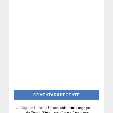
COMENTARII RECENTE
Gogu de la bloc
la
Un ochi râde, altul plânge pe
strada Dornei. Situația care îl revoltă pe primar