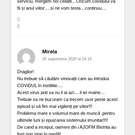
serviciu, mergem noi ceilalti…Oricum covidului va
fii și anul viitor….si ne vom testa…continuu…
Mirela
30 septembrie 2020 la 14:14
Dragilor!
Nu trebuie să căutăm vinovații care au introdus
COViDUL în instititie….
Acest virus poti sa nu il ai azi….il iei maine…
Trebuie sa ne bucuram ca trecem usor peste acest
episod și să fim mai vigilenți pe viitor!!!
Problema mare e volumul mare de muncă ,pentru
ultimele luni și epuizarea sistemului imunitar!!!!
De cand a inceput, oameni din i AJOFM Bistrita au
fost non stop în gardă!