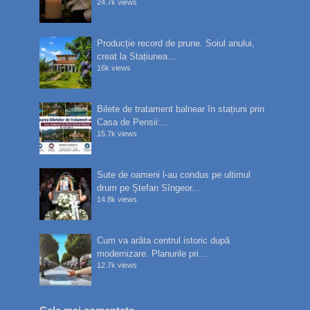
24.7k views
Producție record de prune. Soiul anului,
creat la Stațiunea...
16k views
Bilete de tratament balnear în stațiuni prin
Casa de Pensii:...
15.7k views
Sute de oameni l-au condus pe ultimul
drum pe Ștefan Sîngeor...
14.8k views
Cum va arăta centrul istoric după
modernizare. Planurile pri...
12.7k views