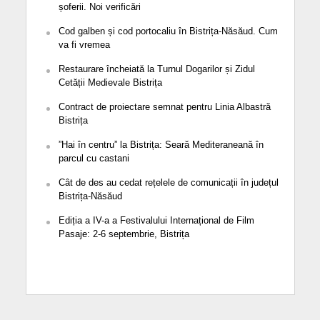
șoferii. Noi verificări
Cod galben și cod portocaliu în Bistrița-Năsăud. Cum
va fi vremea
Restaurare încheiată la Turnul Dogarilor și Zidul
Cetății Medievale Bistrița
Contract de proiectare semnat pentru Linia Albastră
Bistrița
”Hai în centru” la Bistrița: Seară Mediteraneană în
parcul cu castani
Cât de des au cedat rețelele de comunicații în județul
Bistrița-Năsăud
Ediția a IV-a a Festivalului Internațional de Film
Pasaje: 2-6 septembrie, Bistrița