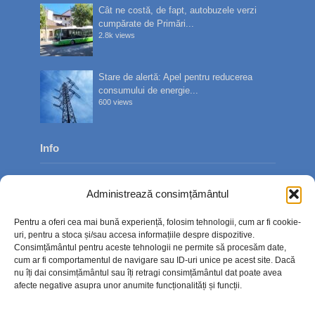
Cât ne costă, de fapt, autobuzele verzi
cumpărate de Primări...
2.8k views
Stare de alertă: Apel pentru reducerea
consumului de energie...
600 views
Info
Despre noi
Administrează consimțământul
Publicitate
Pentru a oferi cea mai bună experiență, folosim tehnologii, cum ar fi cookie-
Contact
uri, pentru a stoca și/sau accesa informațiile despre dispozitive.
Consimțământul pentru aceste tehnologii ne permite să procesăm date,
Politica de confidențialitate
cum ar fi comportamentul de navigare sau ID-uri unice pe acest site. Dacă
nu îți dai consimțământul sau îți retragi consimțământul dat poate avea
Politică cookie-uri (UE)
afecte negative asupra unor anumite funcționalități și funcții.