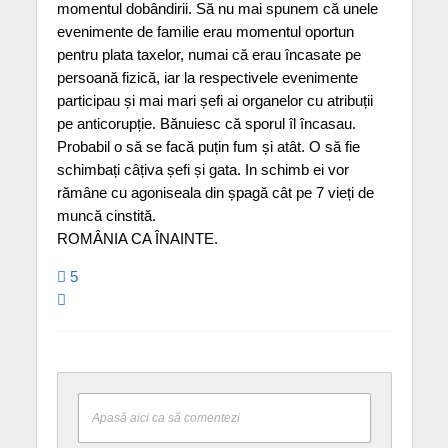
momentul dobândirii. Să nu mai spunem că unele
evenimente de familie erau momentul oportun
pentru plata taxelor, numai că erau încasate pe
persoană fizică, iar la respectivele evenimente
participau și mai mari șefi ai organelor cu atribuții
pe anticorupție. Bănuiesc că sporul îl încasau.
Probabil o să se facă puțin fum și atât. O să fie
schimbați câțiva șefi și gata. In schimb ei vor
rămâne cu agoniseala din șpagă cât pe 7 vieți de
muncă cinstită.
ROMÂNIA CA ÎNAINTE.
5
Apasă aici ca să comentezi