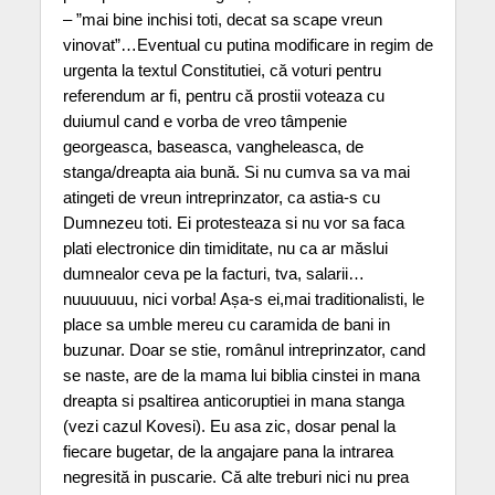
– ”mai bine inchisi toti, decat sa scape vreun
vinovat”…Eventual cu putina modificare in regim de
urgenta la textul Constitutiei, că voturi pentru
referendum ar fi, pentru că prostii voteaza cu
duiumul cand e vorba de vreo tâmpenie
georgeasca, baseasca, vangheleasca, de
stanga/dreapta aia bună. Si nu cumva sa va mai
atingeti de vreun intreprinzator, ca astia-s cu
Dumnezeu toti. Ei protesteaza si nu vor sa faca
plati electronice din timiditate, nu ca ar măslui
dumnealor ceva pe la facturi, tva, salarii…
nuuuuuuu, nici vorba! Așa-s ei,mai traditionalisti, le
place sa umble mereu cu caramida de bani in
buzunar. Doar se stie, românul intreprinzator, cand
se naste, are de la mama lui biblia cinstei in mana
dreapta si psaltirea anticoruptiei in mana stanga
(vezi cazul Kovesi). Eu asa zic, dosar penal la
fiecare bugetar, de la angajare pana la intrarea
negresită in puscarie. Că alte treburi nici nu prea