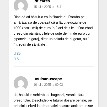
idf cares
15 iulie 2025 la 18:41
Bine că ați hăituit-o ca în filmele cu Rambo pe
amărâta aia de coafeză că a făcut evaziune de
4000 (patru mii) de euro în 2 ani de zile… Dar când
cresc din pământ vilele de sute de mii de euro cu
gipanele în garaj, dintr-un salariu de bugetar, nu îi
întrebați de sănătate…
85
5
unulsanuscape
16 iulie 2025 la 00:03
da’ haituiti in schimb toti bugetarii, vesnic, fara
prescripție. Deschideti-le tuturor dosare penale, pe
principiul nkvd-ist drag nației noastre anticomuniste