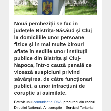
Nouă percheziții se fac în
județele Bistrița-Năsăud și Cluj
la domiciliile unor persoane
fizice și în mai multe birouri
aflate în sediile unor instituții
publice din Bistrița și Cluj-
Napoca, într-o cauză penală ce
vizează suspiciuni privind
săvârșirea, de către funcționari
publici, a unor infracțiuni de
corupție și asimilate.
Potrivit unui
comunicat al DNA
, procurorii din cadrul
Direcției Naționale Anticorupție – Serviciul Teritorial