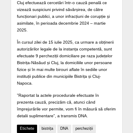
Cluj efectuează cercetări într-o cauză penală ce
vizează suspiciuni privind săvârșirea, de către
funcționari publici, a unor infracțiuni de corupție și
asimilate, în perioada decembrie 2024 – martie
2025.
În cursul zilei de 15 iulie 2025, ca urmare a obținerii
autorizărilor legale de la instanța competentă, sunt
efectuate 9 percheziții domiciliare pe raza județelor
Bistrița-Năsăud și Cluj, la domiciliile unor persoane
fizice și în mai multe birouri aflate în sediile unor
instituții publice din municipiile Bistrița și Cluj-
Napoca.
”Raportat la actele procedurale efectuate în
prezenta cauză, precizăm că, atunci când
împrejurările vor permite, vom fi în măsură să oferim
detalii suplimentare”, a transmis DNA.
Etichete
bistrița
DNA
percheziții