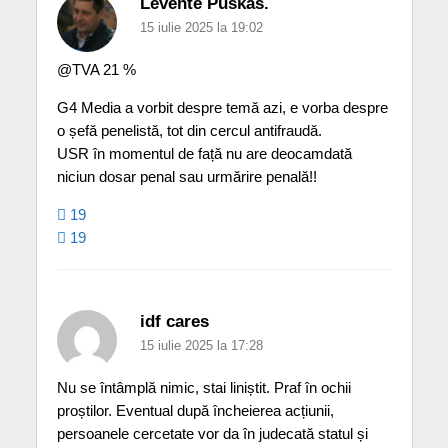
Levente Puskás.
15 iulie 2025 la 19:02
@TVA 21 %
G4 Media a vorbit despre temă azi, e vorba despre
o șefă penelistă, tot din cercul antifraudă.
USR în momentul de față nu are deocamdată
niciun dosar penal sau urmărire penală!!
19
19
idf cares
15 iulie 2025 la 17:28
Nu se întâmplă nimic, stai liniștit. Praf în ochii
proștilor. Eventual după încheierea acțiunii,
persoanele cercetate vor da în judecată statul și