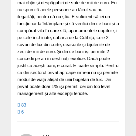
mai obțin și despăgubiri de sute de mii de euro. Eu
nu spun că acele persoane au făcut sau nu
ilegalități, pentru că nu știu. E suficient să iei un
funcționar la întâmplare și să verifici din ce bani și-a
cumpărat vila în care stă, apartamentele copiilor și
pe cele închiriate, cabana de la Colibița, cele 2
suvuri de lux din curte, ceasurile și bijuteriile de
zeci de mii de euro. Și din ce bani își permite 2
concedii pe an în destinații exotice. Dacă poate
justifica acești bani, e curat. E foarte simplu. Pentru
că din sectorul privat aproape nimeni nu își permite
modul de viață afișat de unii bugetari de lux. Din
privat poate doar 1% își permit, cei din top level
management și alte excepții fericite.
83
6