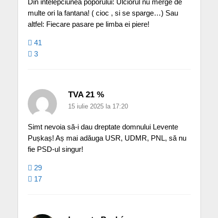
Din intelepciunea poporului: Ulciorul nu merge de
multe ori la fantana! ( cioc , si se sparge…) Sau
altfel: Fiecare pasare pe limba ei piere!
41
3
TVA 21 %
15 iulie 2025 la 17:20
Simt nevoia să-i dau dreptate domnului Levente
Pușkaș! Aș mai adăuga USR, UDMR, PNL, să nu
fie PSD-ul singur!
29
17