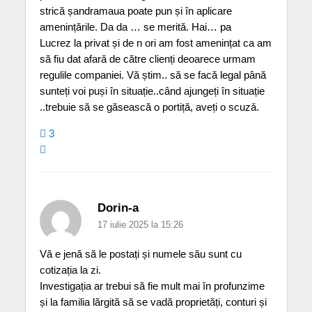
strică șandramaua poate pun și în aplicare
amenințările. Da da … se merită. Hai… pa
Lucrez la privat și de n ori am fost amenințat ca am
să fiu dat afarǎ de către clienți deoarece urmam
regulile companiei. Vă știm.. să se facă legal până
sunteți voi puși în situație..când ajungeți în situație
..trebuie să se găsească o portiță, aveți o scuzǎ.
3
Dorin-a
17 iulie 2025 la 15:26
Vă e jenă să le postați și numele său sunt cu
cotizația la zi.
Investigația ar trebui să fie mult mai în profunzime
și la familia lărgită să se vadă proprietăți, conturi și