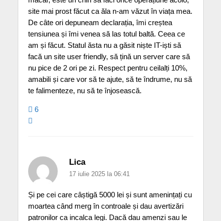
site mai prost făcut ca ăla n-am văzut în viața mea.
De câte ori depuneam declarația, îmi creștea
tensiunea și îmi venea să las totul baltă. Ceea ce
am și făcut. Statul ăsta nu a găsit niște IT-iști să
facă un site user friendly, să țină un server care să
nu pice de 2 ori pe zi. Respect pentru ceilalți 10%,
amabili și care vor să te ajute, să te îndrume, nu să
te falimenteze, nu să te înjosească.
6
Lica
17 iulie 2025 la 06:41
Și pe cei care câștigă 5000 lei și sunt amenințați cu
moartea când merg în controale și dau avertizări
patronilor ca incalca legi. Dacă dau amenzi sau le