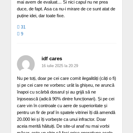
mai avem de evaluat… Si nici capul nu ne prea
duce, de fapt. Asa ca nu-i mirare de ce sunt atat de
puține idei, dar toate fixe.
31
9
idf cares
16 iulie 2025 la 20:29
Nu pe toți, doar pe cei care comit ilegalități (câți o fi)
și pe cei care ne vorbesc urât la ghișeu, ne aruncă
înapoi cu scârbă dosarul și au grijă să ne
înjosească (adică 90% dintre funcționari). Și pe cei
care vin în controale cu aere de superioritate și
pentru un fir de praf în spatele vitrinei îți dă amendă
20.000 lei și îți vorbește ca unui infractor. Doar
aceia merită hăituiți. De site-ul anaf nu mai vorbi
măcar, este un chin să faci orice operațiune acolo,