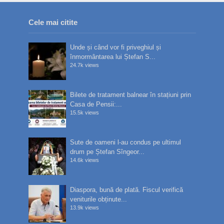
Cele mai citite
Unde și când vor fi priveghiul și
înmormântarea lui Ștefan S...
24.7k views
Bilete de tratament balnear în stațiuni prin
Casa de Pensii:...
15.5k views
Sute de oameni l-au condus pe ultimul
drum pe Ștefan Sîngeor...
14.6k views
Diaspora, bună de plată. Fiscul verifică
veniturile obținute...
13.9k views