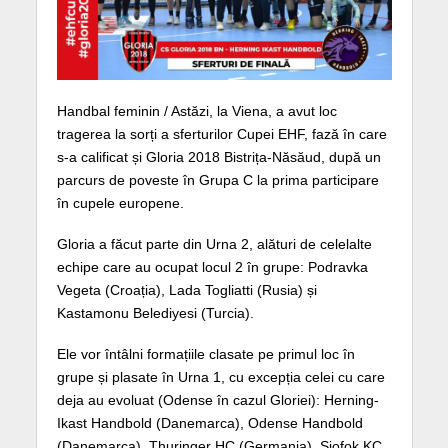
Handbal feminin / Astăzi, la Viena, a avut loc
tragerea la sorți a sferturilor Cupei EHF, fază în care
s-a calificat și Gloria 2018 Bistrița-Năsăud, după un
parcurs de poveste în Grupa C la prima participare
în cupele europene.
Gloria a făcut parte din Urna 2, alături de celelalte
echipe care au ocupat locul 2 în grupe: Podravka
Vegeta (Croația), Lada Togliatti (Rusia) și
Kastamonu Belediyesi (Turcia).
Ele vor întâlni formațiile clasate pe primul loc în
grupe și plasate în Urna 1, cu excepția celei cu care
deja au evoluat (Odense în cazul Gloriei): Herning-
Ikast Handbold (Danemarca), Odense Handbold
(Danemarca), Thuringer HC (Germania), Siofok KC