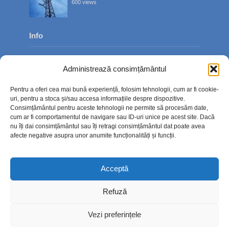
600 views
Info
Despre noi
Administrează consimțământul
Publicitate
Pentru a oferi cea mai bună experiență, folosim tehnologii, cum ar fi cookie-
Contact
uri, pentru a stoca și/sau accesa informațiile despre dispozitive.
Consimțământul pentru aceste tehnologii ne permite să procesăm date,
Politica de confidențialitate
cum ar fi comportamentul de navigare sau ID-uri unice pe acest site. Dacă
nu îți dai consimțământul sau îți retragi consimțământul dat poate avea
Politică cookie-uri (UE)
afecte negative asupra unor anumite funcționalități și funcții.
Acceptă
Refuză
Vezi preferințele