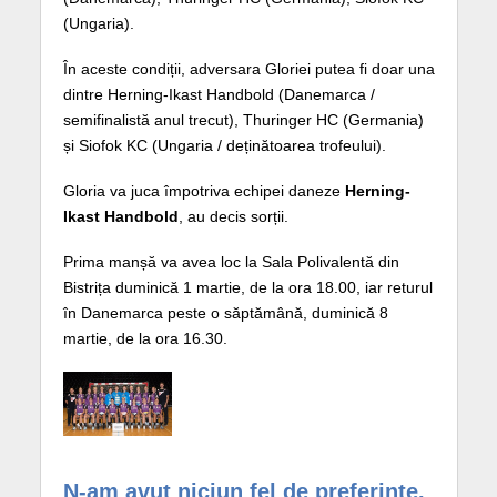
(Ungaria).
În aceste condiții, adversara Gloriei putea fi doar una
dintre Herning-Ikast Handbold (Danemarca /
semifinalistă anul trecut), Thuringer HC (Germania)
și Siofok KC (Ungaria / deținătoarea trofeului).
Gloria va juca împotriva echipei daneze
Herning-
Ikast Handbold
, au decis sorții.
Prima manșă va avea loc la Sala Polivalentă din
Bistrița duminică 1 martie, de la ora 18.00, iar returul
în Danemarca peste o săptămână, duminică 8
martie, de la ora 16.30.
N-am avut niciun fel de preferințe,