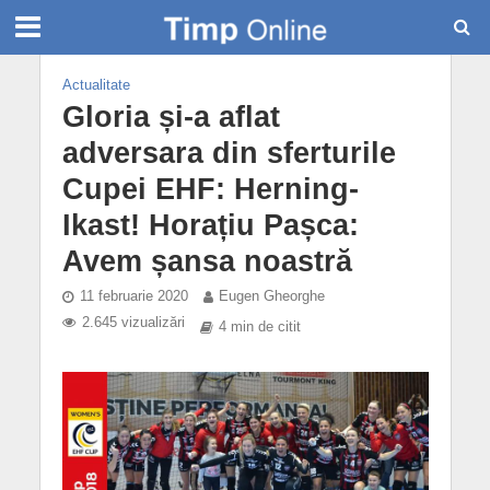
Actualitate
Gloria și-a aflat
adversara din sferturile
Cupei EHF: Herning-
Ikast! Horațiu Pașca:
Avem șansa noastră
11 februarie 2020
Eugen Gheorghe
2.645 vizualizări
4 min de citit