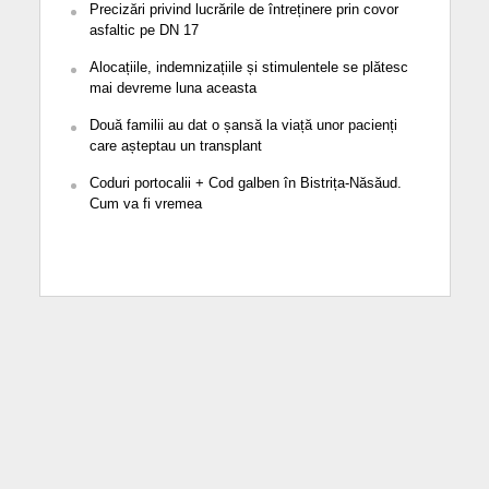
Precizări privind lucrările de întreținere prin covor
asfaltic pe DN 17
Alocațiile, indemnizațiile și stimulentele se plătesc
mai devreme luna aceasta
Două familii au dat o șansă la viață unor pacienți
care așteptau un transplant
Coduri portocalii + Cod galben în Bistrița-Năsăud.
Cum va fi vremea