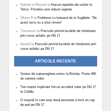
Balanel si Miaunel
la
Atacuri repetate ale urșilor la
Telciu. Primăria cere măsuri urgente
Oltean R
la
Probleme cu trotuarul de la Sugălete. ”De
acest lucru nu a știut nimeni”
Tractoristu'
la
Precizări privind lucrările de întreținere
prin covor asfaltic pe DN 17
Navetă
la
Precizări privind lucrările de întreținere prin
covor asfaltic pe DN 17
ARTICOLE RECENTE
Sistem de supraveghere extins la Bistrița. Peste 485
de camere video
Trei mașini implicate într-un accident rutier pe DN 17
la Coldău
O mașină în care erau două persoane a lovit un cap
de pod pe DN 17