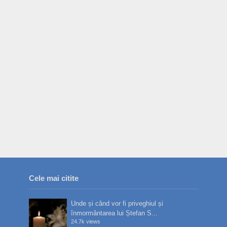
Cele mai citite
Unde și când vor fi priveghiul și
înmormântarea lui Ștefan S...
24.7k views