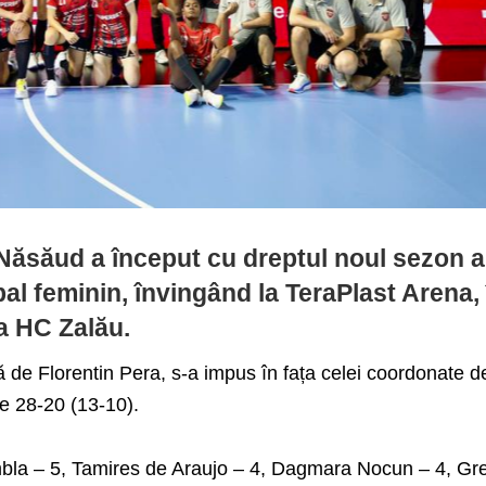
-Năsăud a început cu dreptul noul sezon a
dbal feminin, învingând la TeraPlast Arena, 
a HC Zalău.
ă de Florentin Pera, s-a impus în fața celei coordonate d
e 28-20 (13-10).
la – 5, Tamires de Araujo – 4, Dagmara Nocun – 4, Gr