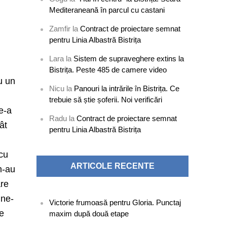
Mediteraneană în parcul cu castani
Zamfir
la
Contract de proiectare semnat
pentru Linia Albastră Bistrița
Lara
la
Sistem de supraveghere extins la
Bistrița. Peste 485 de camere video
u un
Nicu
la
Panouri la intrările în Bistrița. Ce
trebuie să știe șoferii. Noi verificări
e-a
Radu
la
Contract de proiectare semnat
ât
pentru Linia Albastră Bistrița
 cu
ARTICOLE RECENTE
m-au
are
 ne-
Victorie frumoasă pentru Gloria. Punctaj
te
maxim după două etape