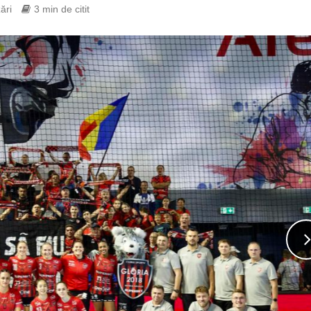
ări
3 min de citit