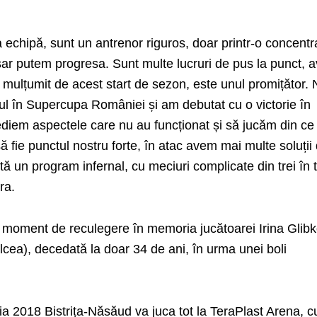
 echipă, sunt un antrenor riguros, doar printr-o concentr
ar putem progresa. Sunt multe lucruri de pus la punct, 
 mulțumit de acest start de sezon, este unul promițător.
feul în Supercupa României și am debutat cu o victorie în
em aspectele care nu au funcționat și să jucăm din ce 
ă fie punctul nostru forte, în atac avem mai multe soluții
ă un program infernal, cu meciuri complicate din trei în t
ra.
un moment de reculegere în memoria jucătoarei Irina Glib
cea), decedată la doar 34 de ani, în urma unei boli
ria 2018 Bistrița-Năsăud va juca tot la TeraPlast Arena, c