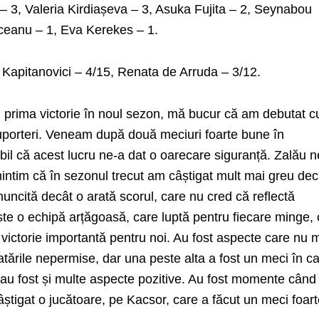
– 3, Valeria Kirdiașeva – 3, Asuka Fujita – 2, Seynabou
ceanu – 1, Eva Kerekes – 1.
na Kapitanovici – 4/15, Renata de Arruda – 3/12.
tru prima victorie în noul sezon, mă bucur că am debutat c
suporteri. Veneam după două meciuri foarte bune în
l că acest lucru ne-a dat o oarecare siguranță. Zalău n
intim că în sezonul trecut am câștigat mult mai greu dec
muncită decât o arată scorul, care nu cred că reflectă
este o echipă arțăgoasă, care luptă pentru fiecare minge,
 victorie importantă pentru noi. Au fost aspecte care nu 
ratările nepermise, dar una peste alta a fost un meci în c
 au fost și multe aspecte pozitive. Au fost momente când
știgat o jucătoare, pe Kacsor, care a făcut un meci foar