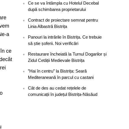
Ce se va întâmpla cu Hotelul Decebal
după schimbarea proprietarului
are
Contract de proiectare semnat pentru
avem
Linia Albastră Bistrița
 Ne-a
Panouri la intrările în Bistrița. Ce trebuie
să știe șoferii. Noi verificări
în ce
Restaurare încheiată la Turnul Dogarilor și
 decât
Zidul Cetății Medievale Bistrița
rei
”Hai în centru” la Bistrița: Seară
Mediteraneană în parcul cu castani
Cât de des au cedat rețelele de
ko
comunicații în județul Bistrița-Năsăud
u