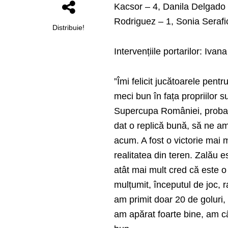
Kacsor – 4, Danila Delgado 
Rodriguez – 1, Sonia Serafi
Distribuie!
Intervențiile portarilor: Iva
”Îmi felicit jucătoarele pen
meci bun în fața propriilor 
Supercupa României, probabi
dat o replică bună, să ne am
acum. A fost o victorie mai 
realitatea din teren. Zalău 
atât mai mult cred că este o
mulțumit, începutul de joc, 
am primit doar 20 de goluri,
am apărat foarte bine, am câ