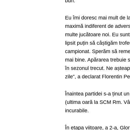
bun.
Eu îmi doresc mai mult de la
maximă indiferent de advers
multe jucătoare noi. Eu sunt
lipsit puțin să câștigăm tro
campionat. Sperăm să remedi
mai bine. Apărarea trebuie s
în sezonul trecut. Ne așteapt
zile”, a declarat Florentin Pe
Înaintea partidei s-a ținut 
(ultima oară la SCM Rm. Vâl
incurabile.
În etapa viitoare, a 2-a, Glo