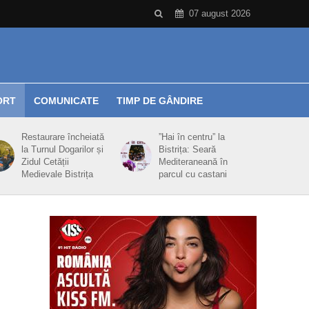
07 august 2026
ORT
COMUNICATE
TIMP DE GÂNDIRE
Restaurare încheiată
”Hai în centru” la
la Turnul Dogarilor și
Bistrița: Seară
Zidul Cetății
Mediteraneană în
Medievale Bistrița
parcul cu castani