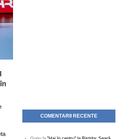
l
în
e
COMENTARII RECENTE
eta
Gogu
la
”Hai în centru” la Bistrița: Seară