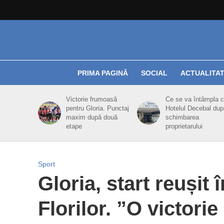
PRIMA PAGINĂ
SOCIAL
ACTUALITA
Victorie frumoasă
Ce se va întâmpla 
pentru Gloria. Punctaj
Hotelul Decebal dup
maxim după două
schimbarea
etape
proprietarului
Sport
Gloria, start reușit 
Florilor. ”O victori