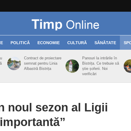
TE
POLITICĂ
ECONOMIE
CULTURĂ
SĂNĂTATE
SP
cu
Contract de proiectare
Panouri la intrările în
ă
semnat pentru Linia
Bistrița. Ce trebuie să
Albastră Bistrița
știe șoferii. Noi
verificări
în noul sezon al Ligii
e importantă”