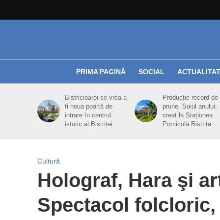
PRIMA PAGINĂ
SOCIAL
ACTUALITA
Bistricioarei se vrea a
Producție record de
fi noua poartă de
prune. Soiul anului,
intrare în centrul
creat la Stațiunea
istoric al Bistriței
Pomicolă Bistrița
Cultură
Holograf, Hara şi art
Spectacol folcloric,