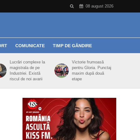
08 august 2026
ORT
COMUNICATE
TIMP DE GÂNDIRE
Lucrări complexe la
Victorie frumoasă
magistrala de pe
pentru Gloria. Punctaj
Industriei. Există
maxim după două
riscul de noi avarii
etape