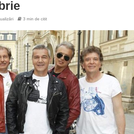
brie
ualizări
3 min de citit