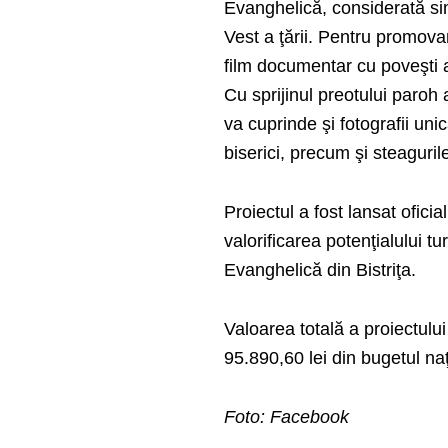
Evanghelică, considerată simbo
Vest a ţării. Pentru promovar
film documentar cu poveşti a
Cu sprijinul preotului paroh
va cuprinde şi fotografii uni
biserici, precum şi steaguril
Proiectul a fost lansat oficia
valorificarea potenţialului tu
Evanghelică din Bistriţa.
Valoarea totală a proiectulu
95.890,60 lei din bugetul naţ
Foto: Facebook