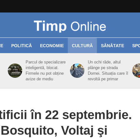
TE
POLITICĂ
ECONOMIE
CULTURĂ
SĂNĂTATE
SP
Parcul de specializare
Un ochi râde, altul
inteligentă, blocat.
plânge pe strada
Firmele nu pot obține
Dornei. Situația care îl
avize de mediu
revoltă pe primar
ificii în 22 septembrie.
 Bosquito, Voltaj şi