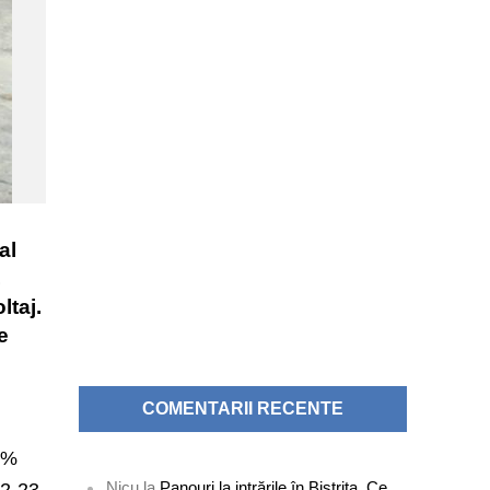
al
,
ltaj.
e
COMENTARII RECENTE
00%
Nicu
la
Panouri la intrările în Bistrița. Ce