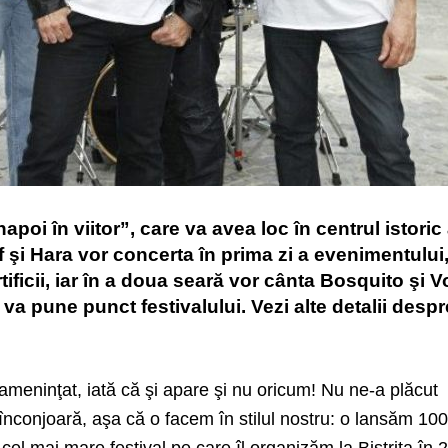
apoi în viitor”, care va avea loc în centrul istoric 
af şi Hara vor concerta în prima zi a evenimentului
ificii, iar în a doua seară vor cânta Bosquito şi Vo
a pune punct festivalului. Vezi alte detalii despr
meninţat, iată că şi apare şi nu oricum! Nu ne-a plăcut
ne înconjoară, aşa că o facem în stilul nostru: o lansăm 1