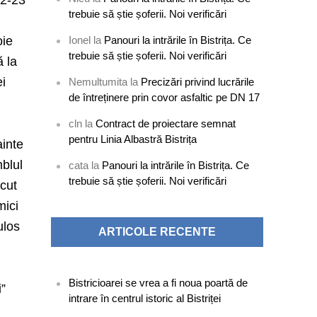
22-23
trebuie să știe șoferii. Noi verificări
oie
Ionel
la
Panouri la intrările în Bistrița. Ce
trebuie să știe șoferii. Noi verificări
ă la
ei
Nemultumita
la
Precizări privind lucrările
de întreținere prin covor asfaltic pe DN 17
cln
la
Contract de proiectare semnat
pentru Linia Albastră Bistrița
ainte
mblul
cata
la
Panouri la intrările în Bistrița. Ce
trebuie să știe șoferii. Noi verificări
scut
mici
ulos
ARTICOLE RECENTE
Bistricioarei se vrea a fi noua poartă de
i”
intrare în centrul istoric al Bistriței
.