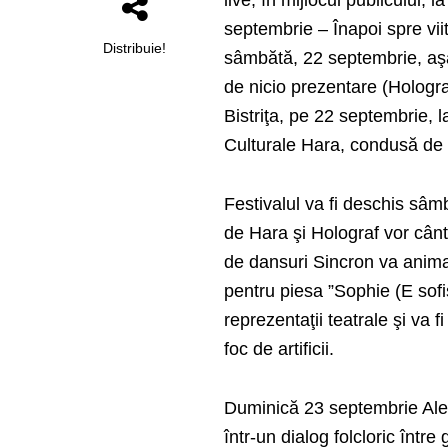
live, în mijlocul publicului, 
septembrie – Înapoi spre vii
Distribuie!
sâmbătă, 22 septembrie, aşa
de nicio prezentare (Holograf
Bistriţa, pe 22 septembrie, l
Culturale Hara, condusă de 
Festivalul va fi deschis sâ
de Hara şi Holograf vor cânt
de dansuri Sincron va anima 
pentru piesa ”Sophie (E sofis
reprezentaţii teatrale şi va 
foc de artificii.
Duminică 23 septembrie Alexa
într-un dialog folcloric între