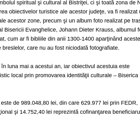
lul spiritual şi cultural al Bistriţei, ci şi toată zona de 
ea obiectivelor turistice ale acestor judeţe, va fi realizat
le acestor zone, precum şi un album foto realizat pe tra
 al Bisericii Evanghelice, Johann Dieter Krauss, albumul f
cat, cum ar fi bibliile din anii 1300-1400 aparţinând aceste
e breslelor, care nu au fost niciodată fotografiate.
l în luna mai a acestui an, iar obiectivul acestuia este
ristic local prin promovarea identităţii culturale – Biserica
i este de 989.048,80 lei, din care 629.977 lei prin FEDR,
ional şi 14.752,40 lei reprezintă cofinanţarea beneficiaru