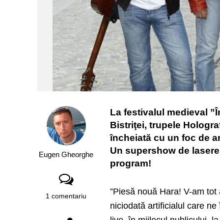
La festivalul medieval ”În
Bistriţei, trupele Hologr
încheiată cu un foc de art
Un supershow de lasere v
Eugen Gheorghe
program!
”Piesă nouă Hara! V-am tot a
1 comentariu
niciodată artificialul care 