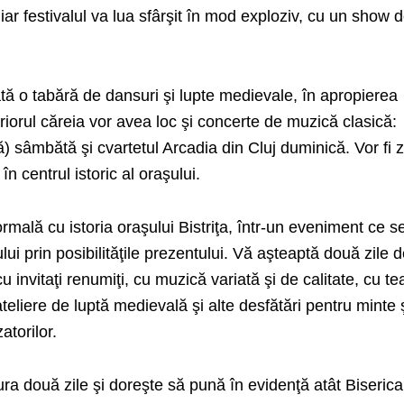
iar festivalul va lua sfârşit în mod exploziv, cu un show 
lată o tabără de dansuri şi lupte medievale, în apropierea
eriorul căreia vor avea loc şi concerte de muzică clasică:
 sâmbătă şi cvartetul Arcadia din Cluj duminică. Vor fi z
n centrul istoric al oraşului.
formală cu istoria oraşului Bistriţa, într-un eveniment ce s
ui prin posibilităţile prezentului. Vă aşteaptă două zile 
u invitaţi renumiţi, cu muzică variată şi de calitate, cu te
teliere de luptă medievală şi alte desfătări pentru minte 
atorilor.
dura două zile şi doreşte să pună în evidenţă atât Biserica