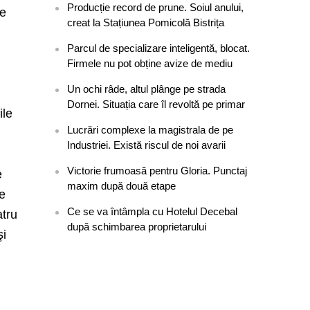
Producție record de prune. Soiul anului,
de
creat la Stațiunea Pomicolă Bistrița
Parcul de specializare inteligentă, blocat.
Firmele nu pot obține avize de mediu
Un ochi râde, altul plânge pe strada
Dornei. Situația care îl revoltă pe primar
ile
Lucrări complexe la magistrala de pe
Industriei. Există riscul de noi avarii
Victorie frumoasă pentru Gloria. Punctaj
e
maxim după două etape
de
Ce se va întâmpla cu Hotelul Decebal
atru
după schimbarea proprietarului
şi