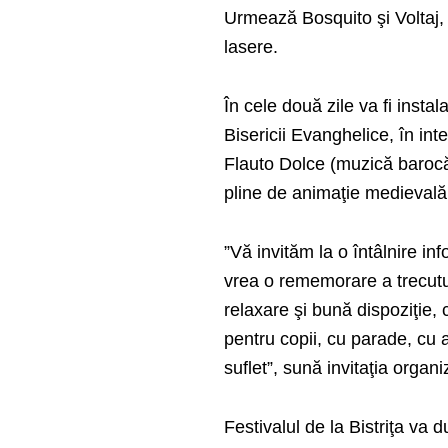
Urmează Bosquito şi Voltaj, 
lasere.
În cele două zile va fi insta
Bisericii Evanghelice, în int
Flauto Dolce (muzică barocă)
pline de animaţie medievală î
”Vă invităm la o întâlnire in
vrea o rememorare a trecutul
relaxare şi bună dispoziţie, c
pentru copii, cu parade, cu a
suflet”, sună invitaţia organiz
Festivalul de la Bistriţa va 