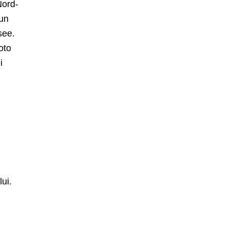
Nord-
 un
see.
oto
i
lui.