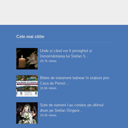
Cele mai citite
Unde și când vor fi priveghiul și
înmormântarea lui Ștefan S...
24.7k views
Bilete de tratament balnear în stațiuni prin
Casa de Pensii:...
15.5k views
Sute de oameni l-au condus pe ultimul
drum pe Ștefan Sîngeor...
14.2k views