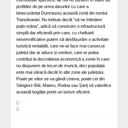
profităm de pe urma darurilor cu care a
binecuvântat Dumnezeu această zonă din nordul
Transilvaniei. Nu trebuie decât ”să ne întindem
puțin mâna”, adică să construim o infrastructură
simplă dar eficientă prin care, cu cheltuieli
nesemnificative putem să desfășurăm o activitate
turistică rentabilă, care ne-ar face mai cunoscut
județul dar ar aduce și venituri, care ar putea
contribui la dezvoltarea economică a zonei în care
nu dispunem de locuri de muncă, deci populația
este mai săracă decât în alte zone ale județului.
Poate pe viitor se va gândi cineva, poate cei din
Sângiorz-Băi, Maieru, Rodna sau Șanț să valorifice
această bogăție printr-un turism eficient.