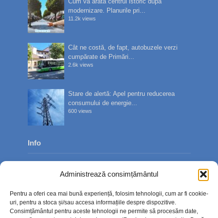
Cum va arăta centrul istoric după
modernizare. Planurile pri...
11.2k views
Cât ne costă, de fapt, autobuzele verzi
cumpărate de Primări...
2.6k views
Stare de alertă: Apel pentru reducerea
consumului de energie...
600 views
Info
Despre noi
Administrează consimțământul
Publicitate
Pentru a oferi cea mai bună experiență, folosim tehnologii, cum ar fi cookie-
Contact
uri, pentru a stoca și/sau accesa informațiile despre dispozitive.
Consimțământul pentru aceste tehnologii ne permite să procesăm date,
Politica de confidențialitate