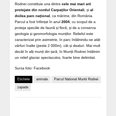
Rodnei constituie una dintre
cele mai mari arii
protejate din nordul Carpaților Orientali
, și
al
doilea parc național
, ca mărime, din România.
Parcul a fost înființat în anul
2004
, cu scopul de a
proteja speciile de faună și floră, și de a conserva
geologia și geomorfologia munților. Relieful este
caracterizat prin asimetrie, în parc întâlnindu-se atât
vârfuri înalte (peste 2 000m), cât și dealuri. Mai mult
decât în alți munți din țară, în Munții Rodnei întâlnim
un relief glaciar spectaculos, foarte bine delimitat.
Sursa foto: Facebook
Etichete
animale
Parcul National Muntii Rodnei
zapada