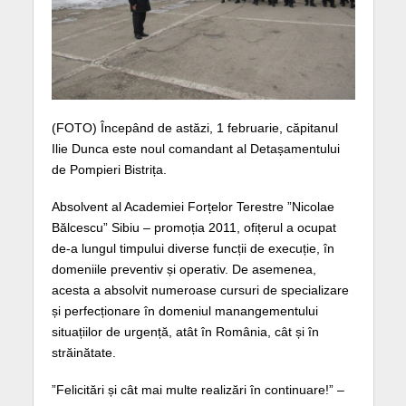
(FOTO) Începând de astăzi, 1 februarie, căpitanul
Ilie Dunca este noul comandant al Detașamentului
de Pompieri Bistrița.
Absolvent al Academiei Forțelor Terestre ”Nicolae
Bălcescu” Sibiu – promoția 2011, ofițerul a ocupat
de-a lungul timpului diverse funcții de execuție, în
domeniile preventiv și operativ. De asemenea,
acesta a absolvit numeroase cursuri de specializare
și perfecționare în domeniul manangementului
situațiilor de urgență, atât în România, cât și în
străină
tate.
”Felicitări și cât mai multe realizări în continuare!” –