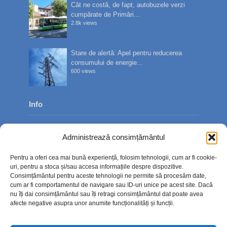
Cât ne costă, de fapt, autobuzele verzi
cumpărate de Primări...
2.8k views
Stare de alertă: Apel pentru reducerea
consumului de energie...
600 views
Info
Despre noi
Administrează consimțământul
Publicitate
Pentru a oferi cea mai bună experiență, folosim tehnologii, cum ar fi cookie-
Contact
uri, pentru a stoca și/sau accesa informațiile despre dispozitive.
Consimțământul pentru aceste tehnologii ne permite să procesăm date,
Politica de confidențialitate
cum ar fi comportamentul de navigare sau ID-uri unice pe acest site. Dacă
nu îți dai consimțământul sau îți retragi consimțământul dat poate avea
Politică cookie-uri (UE)
afecte negative asupra unor anumite funcționalități și funcții.