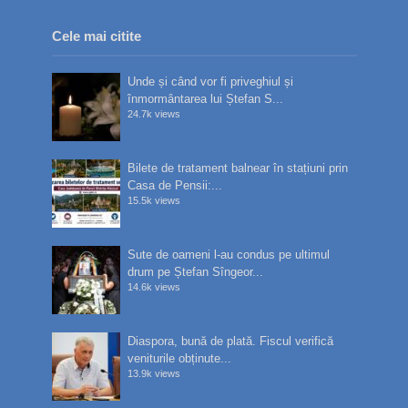
Cele mai citite
Unde și când vor fi priveghiul și
înmormântarea lui Ștefan S...
24.7k views
Bilete de tratament balnear în stațiuni prin
Casa de Pensii:...
15.5k views
Sute de oameni l-au condus pe ultimul
drum pe Ștefan Sîngeor...
14.6k views
Diaspora, bună de plată. Fiscul verifică
veniturile obținute...
13.9k views