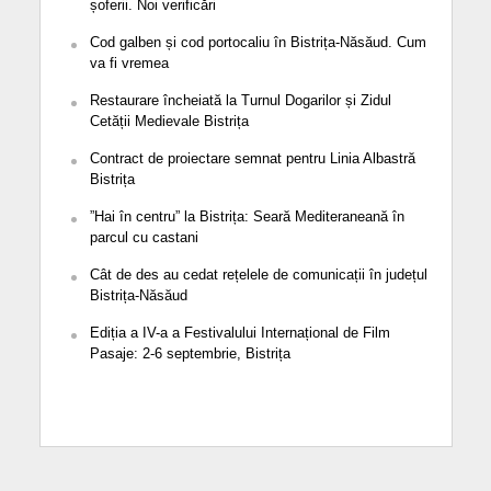
șoferii. Noi verificări
Cod galben și cod portocaliu în Bistrița-Năsăud. Cum
va fi vremea
Restaurare încheiată la Turnul Dogarilor și Zidul
Cetății Medievale Bistrița
Contract de proiectare semnat pentru Linia Albastră
Bistrița
”Hai în centru” la Bistrița: Seară Mediteraneană în
parcul cu castani
Cât de des au cedat rețelele de comunicații în județul
Bistrița-Năsăud
Ediția a IV-a a Festivalului Internațional de Film
Pasaje: 2-6 septembrie, Bistrița