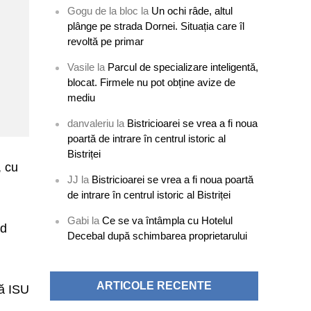
Gogu de la bloc
la
Un ochi râde, altul
plânge pe strada Dornei. Situația care îl
revoltă pe primar
Vasile
la
Parcul de specializare inteligentă,
blocat. Firmele nu pot obține avize de
mediu
danvaleriu
la
Bistricioarei se vrea a fi noua
poartă de intrare în centrul istoric al
Bistriței
, cu
JJ
la
Bistricioarei se vrea a fi noua poartă
de intrare în centrul istoric al Bistriței
Gabi
la
Ce se va întâmpla cu Hotelul
nd
Decebal după schimbarea proprietarului
ARTICOLE RECENTE
ză ISU