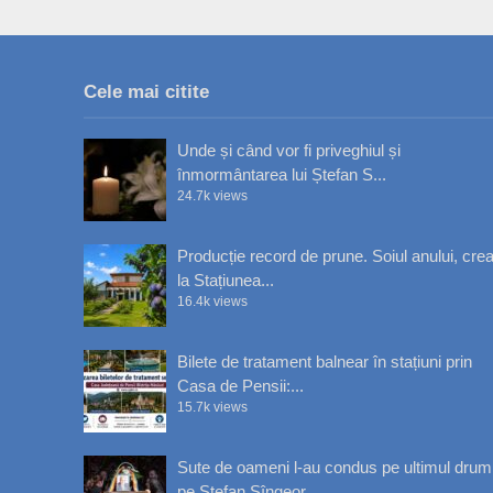
Cele mai citite
Unde și când vor fi priveghiul și
înmormântarea lui Ștefan S...
24.7k views
Producție record de prune. Soiul anului, crea
la Stațiunea...
16.4k views
Bilete de tratament balnear în stațiuni prin
Casa de Pensii:...
15.7k views
Sute de oameni l-au condus pe ultimul drum
pe Ștefan Sîngeor...