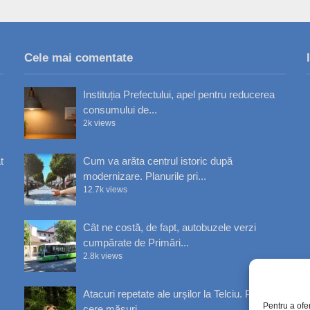
Cele mai comentate
Instituția Prefectului, apel pentru reducerea
consumului de...
2k views
t
Cum va arăta centrul istoric după
modernizare. Planurile pri...
12.7k views
Cât ne costă, de fapt, autobuzele verzi
cumpărate de Primări...
2.8k views
Atacuri repetate ale urșilor la Telciu. Primăria
Pentru a ofe
cere măsuri...