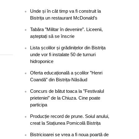
Unde și în cât timp va fi construit la
Bistrița un restaurant McDonald’s
Tabăra ”Militar în devenire”. Liceenii,
așteptați să se înscrie
Lista școlilor și grădinițelor din Bistrița
unde vor fi instalate 50 de turnuri
hidroponice
Oferta educațională a școlilor ”Henri
Coandă” din Bistrița-Năsăud
Concurs de bătut toaca la ”Festivalul
prieteniei” de la Chiuza. Cine poate
participa
Producție record de prune. Soiul anului,
creat la Stațiunea Pomicolă Bistrița
Bistricioarei se vrea a fi noua poartă de