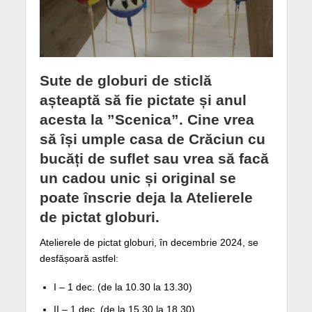
Sute de globuri de sticlă
așteaptă să fie pictate și anul
acesta la ”Scenica”. Cine vrea
să își umple casa de Crăciun cu
bucăți de suflet sau vrea să facă
un cadou unic și original se
poate înscrie deja la Atelierele
de pictat globuri.
Atelierele de pictat globuri, în decembrie 2024, se
desfășoară astfel:
I – 1 dec. (de la 10.30 la 13.30)
II – 1 dec. (de la 15.30 la 18.30)