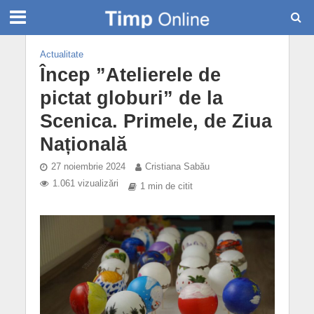
Actualitate
Încep ”Atelierele de
pictat globuri” de la
Scenica. Primele, de Ziua
Națională
27 noiembrie 2024
Cristiana Sabău
1.061 vizualizări
1 min de citit