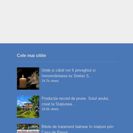
Cele mai citite
Unde și când vor fi priveghiul și
înmormântarea lui Ștefan S...
24.7k views
Producție record de prune. Soiul anului,
creat la Stațiunea...
18.6k views
Bilete de tratament balnear în stațiuni prin
Casa de Pensii:...