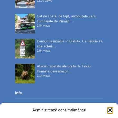
12.7k views
Cât ne costă, de fapt, autobuzele verzi
cumpărate de Primări...
2.8k views
Panouri la intrările în Bistrița. Ce trebuie să
știe șoferii...
2.9k views
Atacuri repetate ale urșilor la Telciu.
Primăria cere măsuri...
1.1k views
Info
Despre noi
Administrează consimțământul
Publicitate