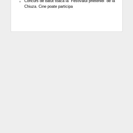
Concurs de bătut toaca la ”Festivalul prieteniei” de la
Chiuza. Cine poate participa