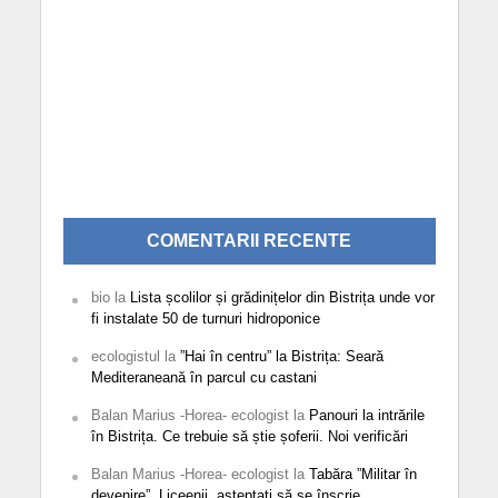
COMENTARII RECENTE
bio
la
Lista școlilor și grădinițelor din Bistrița unde vor
fi instalate 50 de turnuri hidroponice
ecologistul
la
”Hai în centru” la Bistrița: Seară
Mediteraneană în parcul cu castani
Balan Marius -Horea- ecologist
la
Panouri la intrările
în Bistrița. Ce trebuie să știe șoferii. Noi verificări
Balan Marius -Horea- ecologist
la
Tabăra ”Militar în
devenire”. Liceenii, așteptați să se înscrie