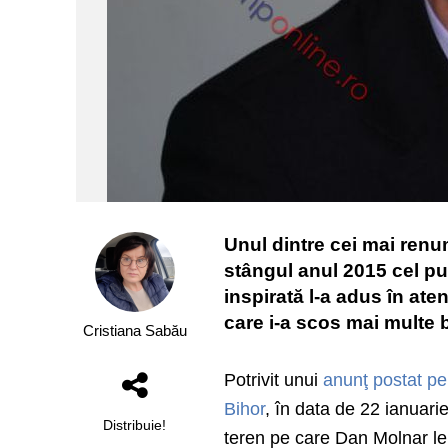
Unul dintre cei mai renum
stângul anul 2015 cel pu
inspirată l-a adus în ate
care i-a scos mai multe b
Cristiana Sabău
Potrivit unui
anunţ postat pe
Bihor
, în data de 22 ianuarie
Distribuie!
teren pe care Dan Molnar le 