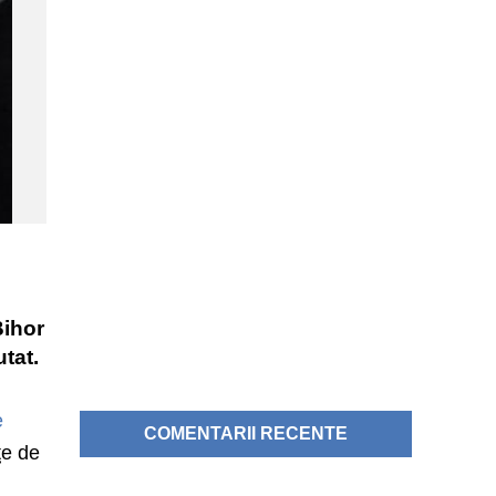
c
Bihor
tat.
e
COMENTARII RECENTE
ţe de