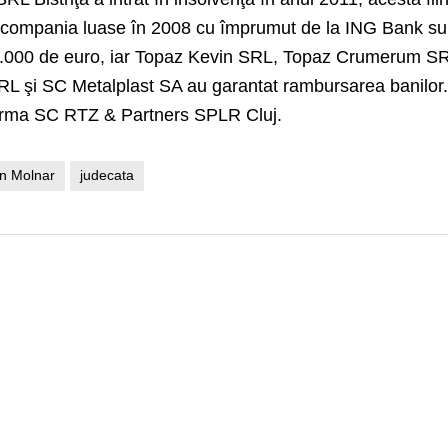
cât compania luase în 2008 cu împrumut de la ING Bank s
160.000 de euro, iar Topaz Kevin SRL, Topaz Crumerum S
L şi SC Metalplast SA au garantat rambursarea banilor
firma SC RTZ & Partners SPLR Cluj.
n Molnar
judecata