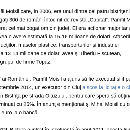
fil Moisil care, în 2006, era unul dintre cei patru bistriţen
gaţi 300 de români întocmit de revista „Capital”. Pamfil M
rat cel mai bogat om din judeţ. El era acţionar majoritar 
vea o avere estimată la 15-16 milioane de dolari. Afaceri
ţiilor, maselor plastice, transporturilor şi industriei
la 13-14 milioane de dolari avea şi Tiberiu Fiscutean,
a grupul de firme Topaz.
” ai României, Pamfil Moisil a ajuns să fie executat silit p
septembrie 2014, un executor din Cluj
a scos la licitaţie o c
în Bistriţa pe strada Oituzului, pentru care spera să obţin
iminuat cu 25%. În anunţ e menţionat şi Mihai Moisil cu o
 euro la o bancă.
Bistriţa a intrat în insolvenţă în anul 2011, acesta fii