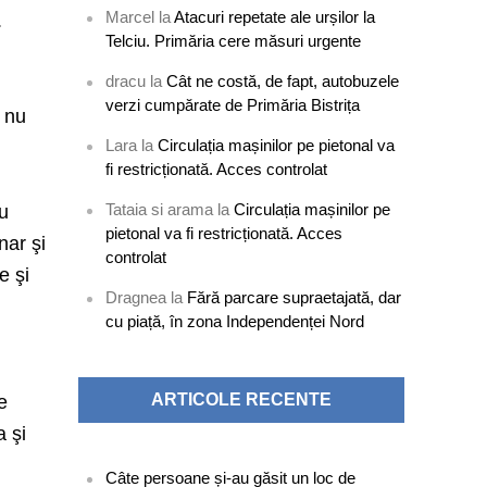
Marcel
la
Atacuri repetate ale urșilor la
.
Telciu. Primăria cere măsuri urgente
dracu
la
Cât ne costă, de fapt, autobuzele
verzi cumpărate de Primăria Bistrița
i nu
Lara
la
Circulația mașinilor pe pietonal va
fi restricționată. Acces controlat
Tataia si arama
la
Circulația mașinilor pe
cu
pietonal va fi restricționată. Acces
nar şi
controlat
e şi
Dragnea
la
Fără parcare supraetajată, dar
cu piață, în zona Independenței Nord
ARTICOLE RECENTE
e
a şi
Câte persoane și-au găsit un loc de