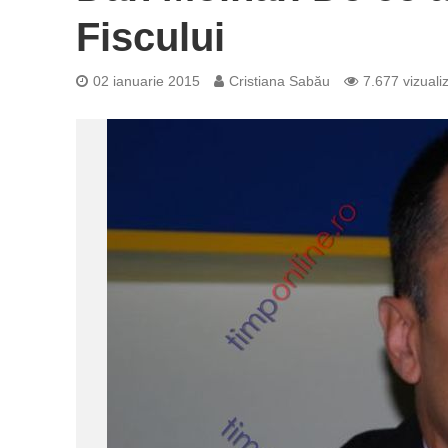
Fiscului
02 ianuarie 2015
Cristiana Sabău
7.677 vizualiz