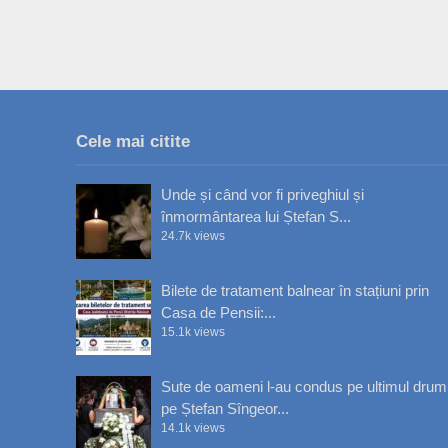
Cele mai citite
Unde și când vor fi priveghiul și
înmormântarea lui Ștefan S...
24.7k views
Bilete de tratament balnear în stațiuni prin
Casa de Pensii:...
15.1k views
Sute de oameni l-au condus pe ultimul drum
pe Ștefan Sîngeor...
14.1k views