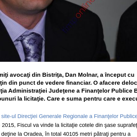
iţi avocaţi din Bistriţa, Dan Molnar, a început cu
ţin din punct de vedere financiar. O afacere delo
nţia Administraţiei Judeţene a Finanţelor Publice 
unuri la licitaţie. Care e suma pentru care e execu
 site-ul Direcţiei Generale Regionale a Finanţelor Public
 2015, Fiscul va vinde la licitaţie cotele din şase suprafe
deţine la Oradea, în total 40105 metri pătraţi pentru a