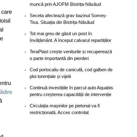
muncă prin AJOFM Bistrița-Năsăud
i care
Seceta afectează grav bazinul Someș-
oisil
Tisa. Situația din Bistrița-Năsăud
al
Tot mai greu de găsit un post în
le
învățământ. A început calvarul repartițiilor
TeraPlast crește veniturile și recuperează
o parte importantă din pierderi
Cod portocaliu de caniculă, cod galben de
ploi torențiale și vijelii
entru
Continuă investițiile în parcul auto Aquabis
lădire
pentru creșterea capacității de intervenție
ă
Circulația mașinilor pe pietonal va fi
restricționată. Acces controlat
nd