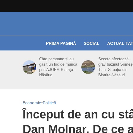
PRIMA PAGINĂ
SOCIAL
ACTUALITA
Câte persoane și-au
Seceta afectează
găsit un loc de muncă
grav bazinul Someș
prin AJOFM Bistrița-
Tisa. Situația din
Năsăud
Bistrița-Năsăud
Economie
•
Politică
Început de an cu st
Dan Molnar. De ce a 