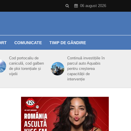
06 august 2026
ORT
COMUNICATE
TIMP DE GÂNDIRE
Cod portocaliu de
Continuă investițiile în
caniculă, cod galben
parcul auto Aquabis
de ploi torențiale și
pentru creșterea
vijelii
capacității de
intervenție