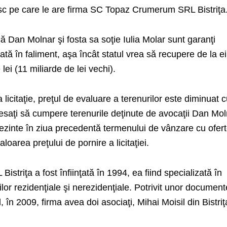
Fisc pe care le are firma SC Topaz Crumerum SRL Bistriţa
că Dan Molnar şi fosta sa soţie Iulia Molar sunt garanţi
trată în faliment, aşa încât statul vrea să recupere de la e
lei (11 miliarde de lei vechi).
a licitaţie, preţul de evaluare a terenurilor este diminuat 
esaţi să cumpere terenurile deţinute de avocaţii Dan Mol
rezinte în ziua precedentă termenului de vânzare cu ofert
loarea preţului de pornire a licitaţiei.
triţa a fost înfiinţată în 1994, ea fiind specializată în
irilor rezidenţiale şi nerezidenţiale. Potrivit unor document
, în 2009, firma avea doi asociaţi, Mihai Moisil din Bistriţ