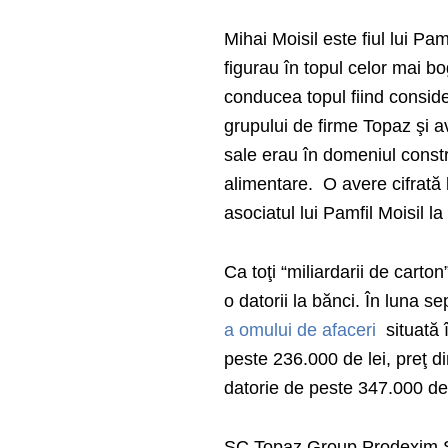
Mihai Moisil este fiul lui Pam
figurau în topul celor mai bo
conducea topul fiind conside
grupului de firme Topaz şi a
sale erau în domeniul construc
alimentare. O avere cifrată 
asociatul lui Pamfil Moisil l
Ca toţi “miliardarii de carton
o datorii la bănci. În luna 
a omului de afaceri
situată 
peste 236.000 de lei, preţ d
datorie de peste 347.000 de
SC Topaz Group Prodexim SRL 