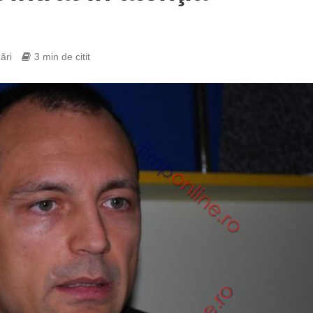
ări
3 min de citit